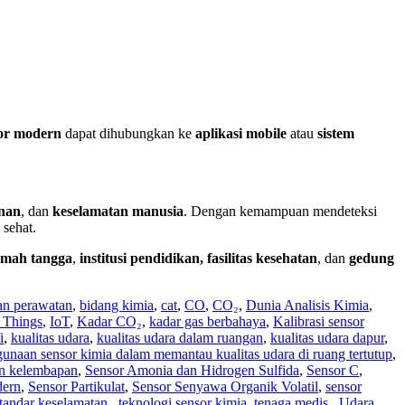
or modern
dapat dihubungkan ke
aplikasi mobile
atau
sistem
nan
, dan
keselamatan manusia
. Dengan kemampuan mendeteksi
sehat.
mah tangga
,
institusi pendidikan, fasilitas kesehatan
, dan
gedung
dan perawatan
,
bidang kimia
,
cat
,
CO
,
CO₂
,
Dunia Analisis Kimia
,
f Things
,
IoT
,
Kadar CO₂
,
kadar gas berbahaya
,
Kalibrasi sensor
i
,
kualitas udara
,
kualitas udara dalam ruangan
,
kualitas udara dapur
,
unaan sensor kimia dalam memantau kualitas udara di ruang tertutup
,
dan kelembapan
,
Sensor Amonia dan Hidrogen Sulfida
,
Sensor C
,
dern
,
Sensor Partikulat
,
Sensor Senyawa Organik Volatil
,
sensor
tandar keselamatan.
,
teknologi sensor kimia
,
tenaga medis.
,
Udara