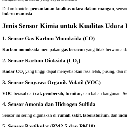
Dalam konteks
pemantauan kualitas udara dalam ruangan
, sens
indera manusia
.
Jenis Sensor Kimia untuk Kualitas Udara
1. Sensor Gas Karbon Monoksida (CO)
Karbon monoksida
merupakan
gas beracun
yang tidak berwarna da
2. Sensor Karbon Dioksida (CO₂)
Kadar CO₂
yang tinggi dapat menyebabkan rasa lelah, pusing, dan 
3.
Sensor Senyawa Organik Volatil
(VOC)
VOC
berasal dari
cat, pembersih, furnitur
, dan bahan bangunan.
S
4. Sensor Amonia dan Hidrogen Sulfida
Sensor ini sering digunakan di
rumah sakit, laboratorium
, dan
indu
5. Sensor Partikulat (PM2.5 dan PM10)