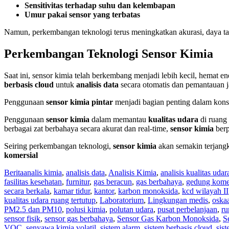
Sensitivitas terhadap suhu dan kelembapan
Umur pakai sensor yang terbatas
Namun, perkembangan teknologi terus meningkatkan akurasi, daya t
Perkembangan Teknologi Sensor Kimia
Saat ini, sensor kimia telah berkembang menjadi lebih kecil, hemat en
berbasis cloud
untuk
analisis data
secara otomatis dan pemantauan j
Penggunaan
sensor kimia pintar
menjadi bagian penting dalam kons
Penggunaan
sensor kimia
dalam memantau
kualitas udara
di ruang 
berbagai zat berbahaya secara akurat dan real-time,
sensor kimia
ber
Seiring perkembangan teknologi,
sensor kimia
akan semakin terjangk
komersial
Berita
analis kimia
,
analisis data
,
Analisis Kimia
,
analisis kualitas udar
fasilitas kesehatan
,
furnitur
,
gas beracun
,
gas berbahaya
,
gedung komer
secara berkala
,
kamar tidur
,
kantor
,
karbon monoksida
,
kcd wilayah II
kualitas udara ruang tertutup
,
Laboratorium
,
Lingkungan medis
,
oska
PM2.5 dan PM10
,
polusi kimia
,
polutan udara
,
pusat perbelanjaan
,
r
sensor fisik
,
sensor gas berbahaya
,
Sensor Gas Karbon Monoksida
,
S
VOC
,
senyawa kimia volatil
,
sistem alarm
,
sistem berbasis cloud
,
sis