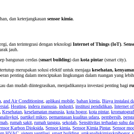
ahan, dan keterjangkauan
sensor kimia
.
ergi, dan terintegrasi dengan teknologi
Internet of Things (IoT)
.
Sens
arak jauh.
ep bangunan cerdas (
smart building
) dan
kota pintar
(smart city).
tertutup merupakan solusi efektif untuk menjaga
kesehatan, kenyama
peran penting dalam menciptakan lingkungan dalam ruangan yang lebih 
au dan mudah diintegrasikan, menjadikannya investasi penting bagi
ru
a
,
and Air Conditioning
,
aplikasi mobile
,
bahan kimia
,
Biaya instalasi 
sial
,
Heating
,
indera manusia
,
industri
,
institusi pendidikan
,
Internet o
,
Kesehatan
,
keselamatan manusia
,
kota bogor
,
kota pintar
,
kromatograf
analisykpi
,
partikel mikro
,
pemantauan kualitas udara
,
pembersih
,
pengg
umah
,
rumah sakit
,
rumah tangga
,
sekolah
,
Sensitivitas terhadap suhu 
ensor Karbon Dioksida
,
Sensor kimia
,
Sensor Kimia Pintar
,
Sensor mo
tem HVAC
,
sistem ventilasi
,
smart building
,
smkanaliskimiaykpibogor
,
s