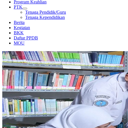
Program Keahlian
PTK
Tenaga Pendidik/Guru
Tenaga Kependidikan
Berita
Kegiatan
BKK
Daftar PPDB
MOU
PERPUSTAKAAN