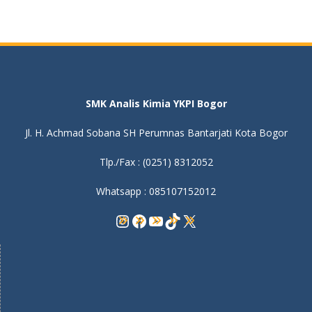
SMK Analis Kimia YKPI Bogor
Jl. H. Achmad Sobana SH Perumnas Bantarjati Kota Bogor
Tlp./Fax : (0251) 8312052
Whatsapp : 085107152012
Instagram
Facebook
YouTube
TikTok
X