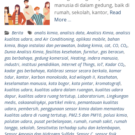
manusia di dalam gedung, baik di
rumah, sekolah, kantor,
Read
More …
Berita
analis kimia
,
analisis data
,
Analisis Kimia
,
analisis
kualitas udara
,
and Air Conditioning
,
aplikasi mobile
,
bahan
kimia
,
Biaya instalasi dan perawatan
,
bidang kimia
,
cat
,
CO
,
CO₂
,
Dunia Analisis Kimia
,
fasilitas kesehatan
,
furnitur
,
gas beracun
,
gas berbahaya
,
gedung komersial
,
Heating
,
indera manusia
,
industri
,
institusi pendidikan
,
Internet of Things
,
IoT
,
Kadar CO₂
,
kadar gas berbahaya
,
Kalibrasi sensor secara berkala
,
kamar
tidur
,
kantor
,
karbon monoksida
,
kcd wilayah II
,
Kesehatan
,
keselamatan manusia
,
kota bogor
,
kota pintar
,
kromatografi
,
kualitas udara
,
kualitas udara dalam ruangan
,
kualitas udara
dapur
,
kualitas udara ruang tertutup
,
Laboratorium
,
Lingkungan
medis
,
oskaanalisykpi
,
partikel mikro
,
pemantauan kualitas
udara
,
pembersih
,
penggunaan sensor kimia dalam memantau
kualitas udara di ruang tertutup
,
PM2.5 dan PM10
,
polusi kimia
,
polutan udara
,
pusat perbelanjaan
,
rumah
,
rumah sakit
,
rumah
tangga
,
sekolah
,
Sensitivitas terhadap suhu dan kelembapan
,
Sensor Amonia dan Hidrogen Sulfida
,
Sensor C
,
sensor fisik
,