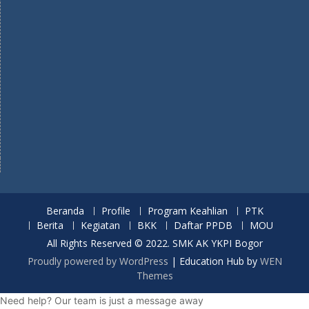
Beranda
Profile
Program Keahlian
PTK
Berita
Kegiatan
BKK
Daftar PPDB
MOU
All Rights Reserved © 2022. SMK AK YKPI Bogor
Proudly powered by WordPress
|
Education Hub by
WEN
Themes
Need help? Our team is just a message away