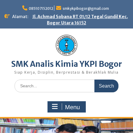
Skip
to
085107152012
smkykpibogor@gmail.com
content
Alamat:
Jl. Achmad Sobana RT 01/12 Tegal Gundil Kec.
Bogor Utara 16152
SMK Analis Kimia YKPI Bogor
Siap Kerja, Disiplin, Berprestasi & Berakhlak Mulia
Search
for:
Menu