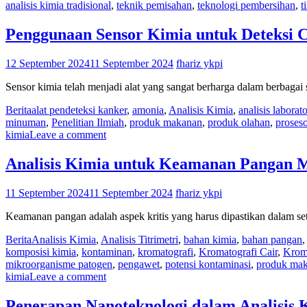
analisis kimia tradisional
,
teknik pemisahan
,
teknologi pembersihan
,
t
Penggunaan Sensor Kimia untuk Deteksi 
12 September 2024
11 September 2024
fhariz ykpi
Sensor kimia telah menjadi alat yang sangat berharga dalam berbagai
Berita
alat pendeteksi kanker
,
amonia
,
Analisis Kimia
,
analisis laborat
minuman
,
Penelitian Ilmiah
,
produk makanan
,
produk olahan
,
proseso
kimia
Leave a comment
Analisis Kimia untuk Keamanan Pangan M
11 September 2024
11 September 2024
fhariz ykpi
Keamanan pangan adalah aspek kritis yang harus dipastikan dalam set
Berita
Analisis Kimia
,
Analisis Titrimetri
,
bahan kimia
,
bahan pangan
komposisi kimia
,
kontaminan
,
kromatografi
,
Kromatografi Cair
,
Krom
mikroorganisme patogen
,
pengawet
,
potensi kontaminasi
,
produk ma
kimia
Leave a comment
Penerapan Nanoteknologi dalam Analisis