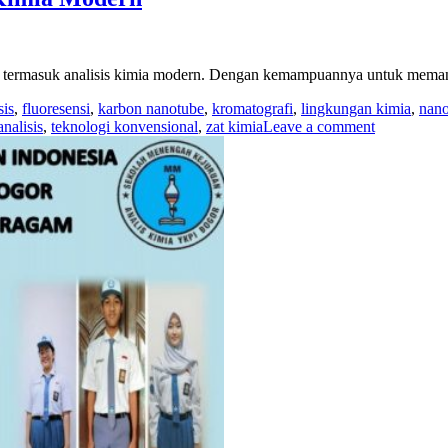
, termasuk analisis kimia modern. Dengan kemampuannya untuk memani
sis
,
fluoresensi
,
karbon nanotube
,
kromatografi
,
lingkungan kimia
,
nano
analisis
,
teknologi konvensional
,
zat kimia
Leave a comment