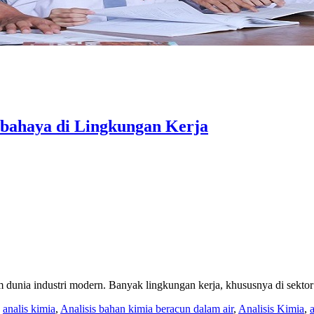
rbahaya di Lingkungan Kerja
 dunia industri modern. Banyak lingkungan kerja, khususnya di sektor
,
analis kimia
,
Analisis bahan kimia beracun dalam air
,
Analisis Kimia
,
a