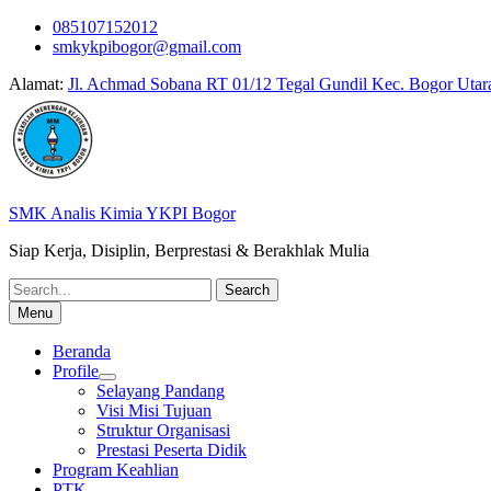
Skip
085107152012
to
smkykpibogor@gmail.com
content
Alamat:
Jl. Achmad Sobana RT 01/12 Tegal Gundil Kec. Bogor Utar
SMK Analis Kimia YKPI Bogor
Siap Kerja, Disiplin, Berprestasi & Berakhlak Mulia
Search
for:
Menu
Beranda
Profile
Selayang Pandang
Visi Misi Tujuan
Struktur Organisasi
Prestasi Peserta Didik
Program Keahlian
PTK