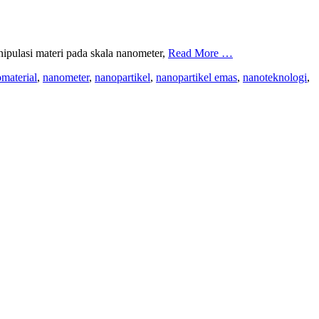
pulasi materi pada skala nanometer,
Read More …
material
,
nanometer
,
nanopartikel
,
nanopartikel emas
,
nanoteknologi
,