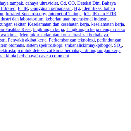
haya tampak
,
cahaya ultraviolet
,
Cd
,
CO
,
Deteksi Dini Bahaya
 Infrared
,
FTIR
,
Gangguan pernapasan
,
Hg
,
Identifikasi bahan
an
,
Infrared Spectroscopy
,
Internet of Things
,
IoT
,
IR dan FTIR
,
ustri dan laboratorium
,
keberlanjutan operasional industri
,
kungan sekitar
,
Keselamatan dan kesehatan kerja
,
keselamatan kerja
,
n Fasilitas Riset
,
lingkungan kerja
,
Lingkungan kerja dengan risiko
yawa kimia
,
Mengukur kadar atau konsentrasi zat berbahaya
,
tri
,
Penyakit akibat kerja
,
Perkembangan teknologi
,
perlindungan
stem otomatis
,
sistem spektroskopi
,
smkanaliskimiaykpibogor
,
SO₂
,
pektroskopi untuk deteksi zat kimia berbahaya di lingkungan kerja
,
zat kimia berbahaya
Leave a comment