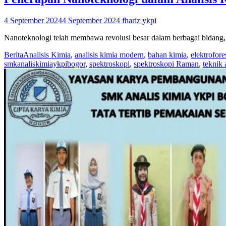
4 September 2024
4 September 2024
fhariz ykpi
Nanoteknologi telah membawa revolusi besar dalam berbagai bidang
Berita
Analisis Kimia
,
analisis kimia modern
,
bahan kimia
,
elektrofore
smkanaliskimiaykpibogor
,
spektroskopi
,
spektroskopi Raman
,
teknik 