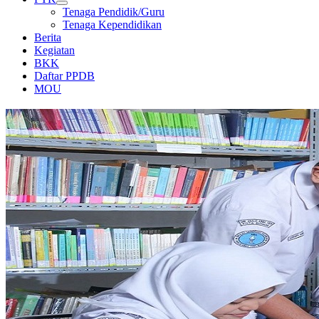
Tenaga Pendidik/Guru
Tenaga Kependidikan
Berita
Kegiatan
BKK
Daftar PPDB
MOU
PERPUSTAKAAN