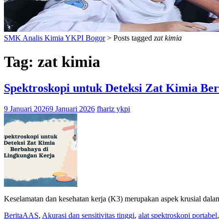
SMK Analis Kimia YKPI Bogor
>
Posts tagged
zat kimia
Tag:
zat kimia
Spektroskopi untuk Deteksi Zat Kimia Be
9 Januari 2026
9 Januari 2026
fhariz ykpi
Keselamatan dan kesehatan kerja (K3) merupakan aspek krusial dalam
Berita
AAS
,
Akurasi dan sensitivitas tinggi
,
alat spektroskopi portabel