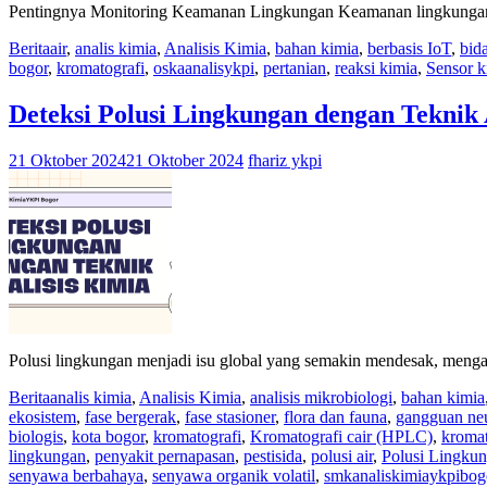
Pentingnya Monitoring Keamanan Lingkungan Keamanan lingkungan me
Berita
air
,
analis kimia
,
Analisis Kimia
,
bahan kimia
,
berbasis IoT
,
bid
bogor
,
kromatografi
,
oskaanalisykpi
,
pertanian
,
reaksi kimia
,
Sensor k
Deteksi Polusi Lingkungan dengan Teknik 
21 Oktober 2024
21 Oktober 2024
fhariz ykpi
Polusi lingkungan menjadi isu global yang semakin mendesak, mengan
Berita
analis kimia
,
Analisis Kimia
,
analisis mikrobiologi
,
bahan kimia
ekosistem
,
fase bergerak
,
fase stasioner
,
flora dan fauna
,
gangguan neu
biologis
,
kota bogor
,
kromatografi
,
Kromatografi cair (HPLC)
,
kromat
lingkungan
,
penyakit pernapasan
,
pestisida
,
polusi air
,
Polusi Lingku
senyawa berbahaya
,
senyawa organik volatil
,
smkanaliskimiaykpibog