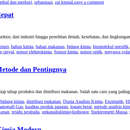
imbal dan merkuri
,
urbanisasi
,
zat kimia
Leave a comment
Cepat
 sektor, dari industri hingga penelitian ilmiah, kesehatan, dan lingk
orium
,
bahan kimia
,
bahan makanan
,
bidang kimia
,
biomolekul spesifik
r sinyal
,
sensor elektrokimia
,
Sensor kimia
,
sensor optik
,
senyawa volat
etode dan Pentingnya
iap tahap produksi dan distribusi makanan. Salah satu cara yang palin
,
bidang kimia
,
distribusi makanan
,
Dunia Analisis Kimia
,
Enzimatik
,
H
atografi Gas
,
kualitas produk pangan
,
logam berat
,
metode analisis kim
kanan
,
residu pestisida
,
smkanaliskimiaykpibogor
,
Spektrometri Massa
,
 Kimia Modern