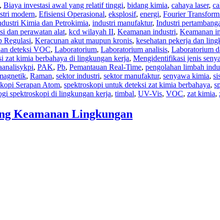
,
Biaya investasi awal yang relatif tinggi
,
bidang kimia
,
cahaya laser
,
ca
stri modern
,
Efisiensi Operasional
,
eksplosif
,
energi
,
Fourier Transform
ndustri Kimia dan Petrokimia
,
industri manufaktur
,
Industri pertambang
si dan perawatan alat
,
kcd wilayah II
,
Keamanan industri
,
Keamanan ind
p Regulasi
,
Keracunan akut maupun kronis
,
kesehatan pekerja dan ling
 dan deteksi VOC
,
Laboratorium
,
Laboratorium analisis
,
Laboratorium da
i zat kimia berbahaya di lingkungan kerja
,
Mengidentifikasi jenis sen
aanalisykpi
,
PAK
,
Pb
,
Pemantauan Real-Time
,
pengolahan limbah indus
omagnetik
,
Raman
,
sektor industri
,
sektor manufaktur
,
senyawa kimia
,
si
skopi Serapan Atom
,
spektroskopi untuk deteksi zat kimia berbahaya
,
s
ogi spektroskopi di lingkungan kerja
,
timbal
,
UV-Vis
,
VOC
,
zat kimia
,
ing Keamanan Lingkungan