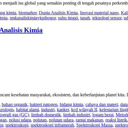
njadi isu global yang semakin penting di tengah pesatnya perkemban
ang kimia
,
biomarker
,
Dunia Analisis Kimia
,
Inovasi material nano
,
Kali
imia
,
smkanaliskimiaykpibogor
,
suhu tinggi
,
tanah
,
teknologi sensor
,
ud
Analisis Kimia
cam kesehatan masyarakat, ekosistem, dan keberlanjutan planet kita. 
,
bahan organik
,
bakteri patogen
,
bidang kimia
,
cahaya dan materi
,
data
rologis
,
habitat alami
,
industri
,
kanker
,
kcd wilayah II
,
kelestarian lin
ografi gas (GC)
,
limbah domestik
,
limbah industri
,
logam berat
,
Metode
ngan
,
polusi udara
,
polutan
,
polutan udara
,
rantai makanan
,
reaksi listrik
or
,
spektroskopi
,
spektroskopi inframerah
,
Spektroskopi Massa
,
spektr