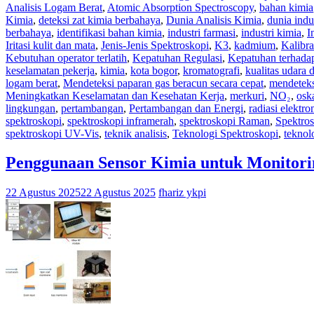
Analisis Logam Berat
,
Atomic Absorption Spectroscopy
,
bahan kimia
Kimia
,
deteksi zat kimia berbahaya
,
Dunia Analisis Kimia
,
dunia indu
berbahaya
,
identifikasi bahan kimia
,
industri farmasi
,
industri kimia
,
I
Iritasi kulit dan mata
,
Jenis-Jenis Spektroskopi
,
K3
,
kadmium
,
Kalibra
Kebutuhan operator terlatih
,
Kepatuhan Regulasi
,
Kepatuhan terhada
keselamatan pekerja
,
kimia
,
kota bogor
,
kromatografi
,
kualitas udara
logam berat
,
Mendeteksi paparan gas beracun secara cepat
,
mendeteks
Meningkatkan Keselamatan dan Kesehatan Kerja
,
merkuri
,
NO₂
,
osk
lingkungan
,
pertambangan
,
Pertambangan dan Energi
,
radiasi elektr
spektroskopi
,
spektroskopi inframerah
,
spektroskopi Raman
,
Spektro
spektroskopi UV-Vis
,
teknik analisis
,
Teknologi Spektroskopi
,
teknol
Penggunaan Sensor Kimia untuk Monitor
22 Agustus 2025
22 Agustus 2025
fhariz ykpi