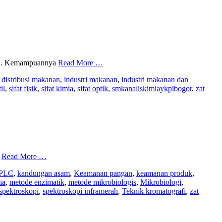
ungan. Kemampuannya
Read More …
,
distribusi makanan
,
industri makanan
,
industri makanan dan
il
,
sifat fisik
,
sifat kimia
,
sifat optik
,
smkanaliskimiaykpibogor
,
zat
g
Read More …
PLC
,
kandungan asam
,
Keamanan pangan
,
keamanan produk
,
ia
,
metode enzimatik
,
metode mikrobiologis
,
Mikrobiologi
,
spektroskopi
,
spektroskopi inframerah
,
Teknik kromatografi
,
zat