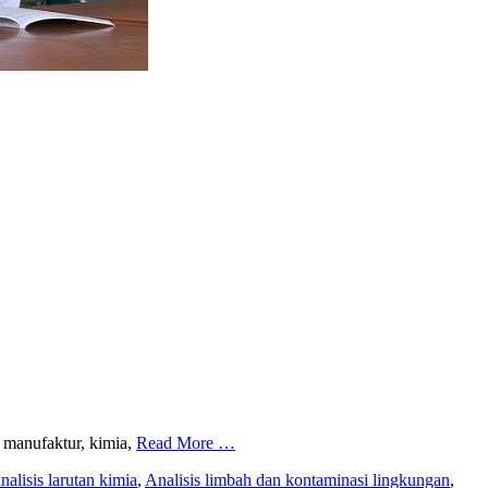
 manufaktur, kimia,
Read More …
nalisis larutan kimia
,
Analisis limbah dan kontaminasi lingkungan
,