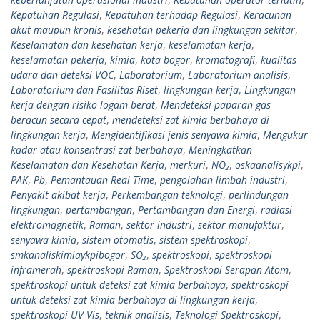
Kepatuhan Regulasi
,
Kepatuhan terhadap Regulasi
,
Keracunan
akut maupun kronis
,
kesehatan pekerja dan lingkungan sekitar
,
Keselamatan dan kesehatan kerja
,
keselamatan kerja
,
keselamatan pekerja
,
kimia
,
kota bogor
,
kromatografi
,
kualitas
udara dan deteksi VOC
,
Laboratorium
,
Laboratorium analisis
,
Laboratorium dan Fasilitas Riset
,
lingkungan kerja
,
Lingkungan
kerja dengan risiko logam berat
,
Mendeteksi paparan gas
beracun secara cepat
,
mendeteksi zat kimia berbahaya di
lingkungan kerja
,
Mengidentifikasi jenis senyawa kimia
,
Mengukur
kadar atau konsentrasi zat berbahaya
,
Meningkatkan
Keselamatan dan Kesehatan Kerja
,
merkuri
,
NO₂
,
oskaanalisykpi
,
PAK
,
Pb
,
Pemantauan Real-Time
,
pengolahan limbah industri
,
Penyakit akibat kerja
,
Perkembangan teknologi
,
perlindungan
lingkungan
,
pertambangan
,
Pertambangan dan Energi
,
radiasi
elektromagnetik
,
Raman
,
sektor industri
,
sektor manufaktur
,
senyawa kimia
,
sistem otomatis
,
sistem spektroskopi
,
smkanaliskimiaykpibogor
,
SO₂
,
spektroskopi
,
spektroskopi
inframerah
,
spektroskopi Raman
,
Spektroskopi Serapan Atom
,
spektroskopi untuk deteksi zat kimia berbahaya
,
spektroskopi
untuk deteksi zat kimia berbahaya di lingkungan kerja
,
spektroskopi UV-Vis
,
teknik analisis
,
Teknologi Spektroskopi
,