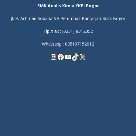
SMK Analis Kimia YKPI Bogor
Jl. H. Achmad Sobana SH Perumnas Bantarjati Kota Bogor
Tlp./Fax : (0251) 8312052
Whatsapp : 085107152012
Instagram
Facebook
YouTube
TikTok
X