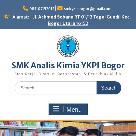
Skip
to
085107152012
smkykpibogor@gmail.com
content
Alamat:
Jl. Achmad Sobana RT 01/12 Tegal Gundil Kec.
Bogor Utara 16152
SMK Analis Kimia YKPI Bogor
Siap Kerja, Disiplin, Berprestasi & Berakhlak Mulia
Search
for:
Menu