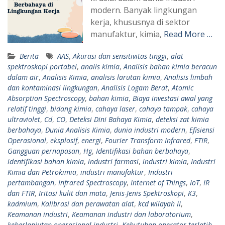
modern. Banyak lingkungan
kerja, khususnya di sektor
manufaktur, kimia,
Read More …
Berita
AAS
,
Akurasi dan sensitivitas tinggi
,
alat
spektroskopi portabel
,
analis kimia
,
Analisis bahan kimia beracun
dalam air
,
Analisis Kimia
,
analisis larutan kimia
,
Analisis limbah
dan kontaminasi lingkungan
,
Analisis Logam Berat
,
Atomic
Absorption Spectroscopy
,
bahan kimia
,
Biaya investasi awal yang
relatif tinggi
,
bidang kimia
,
cahaya laser
,
cahaya tampak
,
cahaya
ultraviolet
,
Cd
,
CO
,
Deteksi Dini Bahaya Kimia
,
deteksi zat kimia
berbahaya
,
Dunia Analisis Kimia
,
dunia industri modern
,
Efisiensi
Operasional
,
eksplosif
,
energi
,
Fourier Transform Infrared
,
FTIR
,
Gangguan pernapasan
,
Hg
,
Identifikasi bahan berbahaya
,
identifikasi bahan kimia
,
industri farmasi
,
industri kimia
,
Industri
Kimia dan Petrokimia
,
industri manufaktur
,
Industri
pertambangan
,
Infrared Spectroscopy
,
Internet of Things
,
IoT
,
IR
dan FTIR
,
Iritasi kulit dan mata
,
Jenis-Jenis Spektroskopi
,
K3
,
kadmium
,
Kalibrasi dan perawatan alat
,
kcd wilayah II
,
Keamanan industri
,
Keamanan industri dan laboratorium
,
keberlanjutan operasional industri
,
Kebutuhan operator terlatih
,