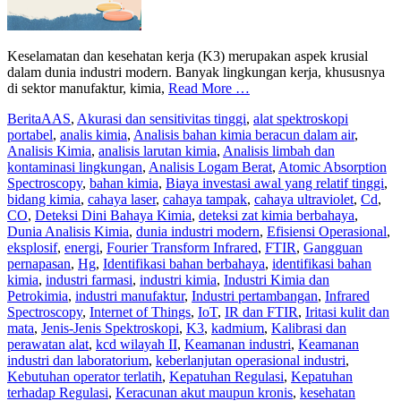
Keselamatan dan kesehatan kerja (K3) merupakan aspek krusial
dalam dunia industri modern. Banyak lingkungan kerja, khususnya
di sektor manufaktur, kimia,
Read More …
Berita
AAS
,
Akurasi dan sensitivitas tinggi
,
alat spektroskopi
portabel
,
analis kimia
,
Analisis bahan kimia beracun dalam air
,
Analisis Kimia
,
analisis larutan kimia
,
Analisis limbah dan
kontaminasi lingkungan
,
Analisis Logam Berat
,
Atomic Absorption
Spectroscopy
,
bahan kimia
,
Biaya investasi awal yang relatif tinggi
,
bidang kimia
,
cahaya laser
,
cahaya tampak
,
cahaya ultraviolet
,
Cd
,
CO
,
Deteksi Dini Bahaya Kimia
,
deteksi zat kimia berbahaya
,
Dunia Analisis Kimia
,
dunia industri modern
,
Efisiensi Operasional
,
eksplosif
,
energi
,
Fourier Transform Infrared
,
FTIR
,
Gangguan
pernapasan
,
Hg
,
Identifikasi bahan berbahaya
,
identifikasi bahan
kimia
,
industri farmasi
,
industri kimia
,
Industri Kimia dan
Petrokimia
,
industri manufaktur
,
Industri pertambangan
,
Infrared
Spectroscopy
,
Internet of Things
,
IoT
,
IR dan FTIR
,
Iritasi kulit dan
mata
,
Jenis-Jenis Spektroskopi
,
K3
,
kadmium
,
Kalibrasi dan
perawatan alat
,
kcd wilayah II
,
Keamanan industri
,
Keamanan
industri dan laboratorium
,
keberlanjutan operasional industri
,
Kebutuhan operator terlatih
,
Kepatuhan Regulasi
,
Kepatuhan
terhadap Regulasi
,
Keracunan akut maupun kronis
,
kesehatan