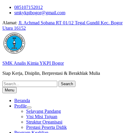
Skip
085107152012
to
smkykpibogor@gmail.com
content
Alamat:
Jl. Achmad Sobana RT 01/12 Tegal Gundil Kec. Bogor
Utara 16152
SMK Analis Kimia YKPI Bogor
Siap Kerja, Disiplin, Berprestasi & Berakhlak Mulia
Search
for:
Menu
Beranda
Profile
Selayang Pandang
Visi Misi Tujuan
Struktur Organisasi
Prestasi Peserta Didik
Program Keahlian