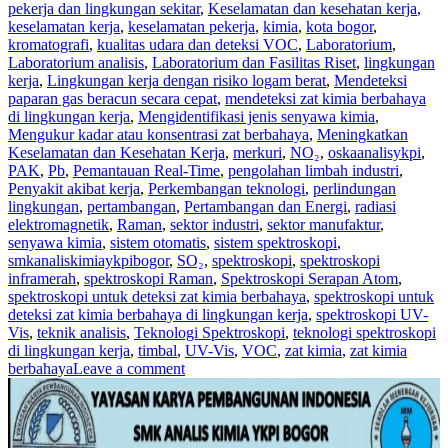
pekerja dan lingkungan sekitar
,
Keselamatan dan kesehatan kerja
,
keselamatan kerja
,
keselamatan pekerja
,
kimia
,
kota bogor
,
kromatografi
,
kualitas udara dan deteksi VOC
,
Laboratorium
,
Laboratorium analisis
,
Laboratorium dan Fasilitas Riset
,
lingkungan
kerja
,
Lingkungan kerja dengan risiko logam berat
,
Mendeteksi
paparan gas beracun secara cepat
,
mendeteksi zat kimia berbahaya
di lingkungan kerja
,
Mengidentifikasi jenis senyawa kimia
,
Mengukur kadar atau konsentrasi zat berbahaya
,
Meningkatkan
Keselamatan dan Kesehatan Kerja
,
merkuri
,
NO₂
,
oskaanalisykpi
,
PAK
,
Pb
,
Pemantauan Real-Time
,
pengolahan limbah industri
,
Penyakit akibat kerja
,
Perkembangan teknologi
,
perlindungan
lingkungan
,
pertambangan
,
Pertambangan dan Energi
,
radiasi
elektromagnetik
,
Raman
,
sektor industri
,
sektor manufaktur
,
senyawa kimia
,
sistem otomatis
,
sistem spektroskopi
,
smkanaliskimiaykpibogor
,
SO₂
,
spektroskopi
,
spektroskopi
inframerah
,
spektroskopi Raman
,
Spektroskopi Serapan Atom
,
spektroskopi untuk deteksi zat kimia berbahaya
,
spektroskopi untuk
deteksi zat kimia berbahaya di lingkungan kerja
,
spektroskopi UV-
Vis
,
teknik analisis
,
Teknologi Spektroskopi
,
teknologi spektroskopi
di lingkungan kerja
,
timbal
,
UV-Vis
,
VOC
,
zat kimia
,
zat kimia
berbahaya
Leave a comment