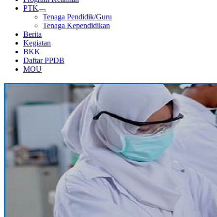
PTK
Tenaga Pendidik/Guru
Tenaga Kependidikan
Berita
Kegiatan
BKK
Daftar PPDB
MOU
LABORATORIUM KIMIA