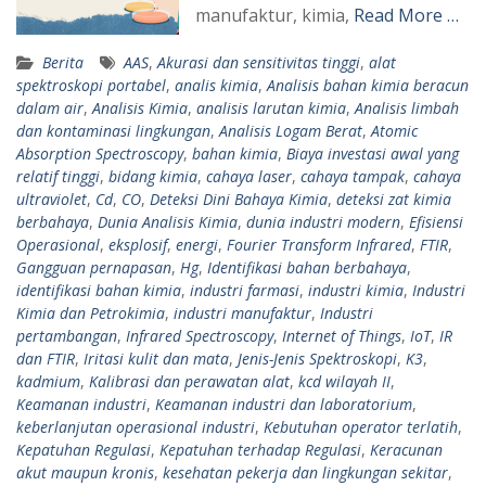
manufaktur, kimia,
Read More …
Berita
AAS
,
Akurasi dan sensitivitas tinggi
,
alat
spektroskopi portabel
,
analis kimia
,
Analisis bahan kimia beracun
dalam air
,
Analisis Kimia
,
analisis larutan kimia
,
Analisis limbah
dan kontaminasi lingkungan
,
Analisis Logam Berat
,
Atomic
Absorption Spectroscopy
,
bahan kimia
,
Biaya investasi awal yang
relatif tinggi
,
bidang kimia
,
cahaya laser
,
cahaya tampak
,
cahaya
ultraviolet
,
Cd
,
CO
,
Deteksi Dini Bahaya Kimia
,
deteksi zat kimia
berbahaya
,
Dunia Analisis Kimia
,
dunia industri modern
,
Efisiensi
Operasional
,
eksplosif
,
energi
,
Fourier Transform Infrared
,
FTIR
,
Gangguan pernapasan
,
Hg
,
Identifikasi bahan berbahaya
,
identifikasi bahan kimia
,
industri farmasi
,
industri kimia
,
Industri
Kimia dan Petrokimia
,
industri manufaktur
,
Industri
pertambangan
,
Infrared Spectroscopy
,
Internet of Things
,
IoT
,
IR
dan FTIR
,
Iritasi kulit dan mata
,
Jenis-Jenis Spektroskopi
,
K3
,
kadmium
,
Kalibrasi dan perawatan alat
,
kcd wilayah II
,
Keamanan industri
,
Keamanan industri dan laboratorium
,
keberlanjutan operasional industri
,
Kebutuhan operator terlatih
,
Kepatuhan Regulasi
,
Kepatuhan terhadap Regulasi
,
Keracunan
akut maupun kronis
,
kesehatan pekerja dan lingkungan sekitar
,