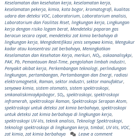
Keselamatan dan kesehatan kerja
,
keselamatan kerja
,
keselamatan pekerja
,
kimia
,
kota bogor
,
kromatografi
,
kualitas
udara dan deteksi VOC
,
Laboratorium
,
Laboratorium analisis
,
Laboratorium dan Fasilitas Riset
,
lingkungan kerja
,
Lingkungan
kerja dengan risiko logam berat
,
Mendeteksi paparan gas
beracun secara cepat
,
mendeteksi zat kimia berbahaya di
lingkungan kerja
,
Mengidentifikasi jenis senyawa kimia
,
Mengukur
kadar atau konsentrasi zat berbahaya
,
Meningkatkan
Keselamatan dan Kesehatan Kerja
,
merkuri
,
NO₂
,
oskaanalisykpi
,
PAK
,
Pb
,
Pemantauan Real-Time
,
pengolahan limbah industri
,
Penyakit akibat kerja
,
Perkembangan teknologi
,
perlindungan
lingkungan
,
pertambangan
,
Pertambangan dan Energi
,
radiasi
elektromagnetik
,
Raman
,
sektor industri
,
sektor manufaktur
,
senyawa kimia
,
sistem otomatis
,
sistem spektroskopi
,
smkanaliskimiaykpibogor
,
SO₂
,
spektroskopi
,
spektroskopi
inframerah
,
spektroskopi Raman
,
Spektroskopi Serapan Atom
,
spektroskopi untuk deteksi zat kimia berbahaya
,
spektroskopi
untuk deteksi zat kimia berbahaya di lingkungan kerja
,
spektroskopi UV-Vis
,
teknik analisis
,
Teknologi Spektroskopi
,
teknologi spektroskopi di lingkungan kerja
,
timbal
,
UV-Vis
,
VOC
,
zat kimia
,
zat kimia berbahaya
Leave a comment