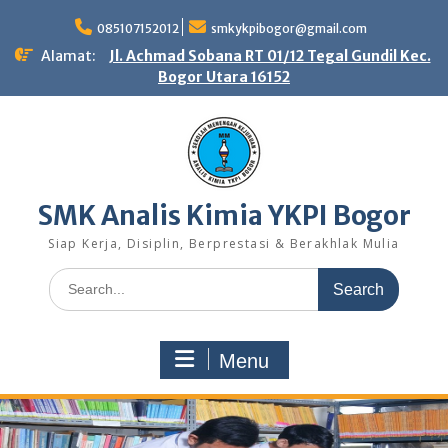
Skip
to
085107152012
smkykpibogor@gmail.com
content
Alamat:
Jl. Achmad Sobana RT 01/12 Tegal Gundil Kec.
Bogor Utara 16152
SMK Analis Kimia YKPI Bogor
Siap Kerja, Disiplin, Berprestasi & Berakhlak Mulia
Search
for:
Menu