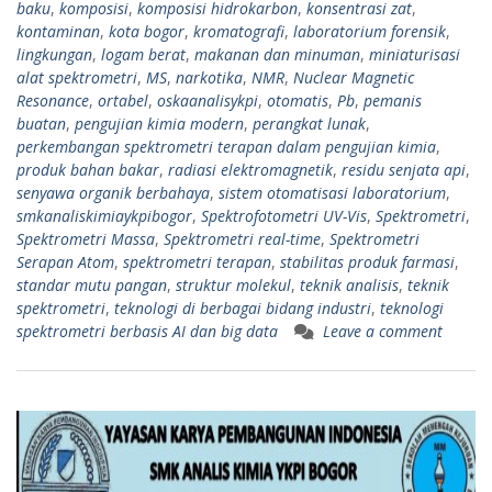
baku
,
komposisi
,
komposisi hidrokarbon
,
konsentrasi zat
,
kontaminan
,
kota bogor
,
kromatografi
,
laboratorium forensik
,
lingkungan
,
logam berat
,
makanan dan minuman
,
miniaturisasi
alat spektrometri
,
MS
,
narkotika
,
NMR
,
Nuclear Magnetic
Resonance
,
ortabel
,
oskaanalisykpi
,
otomatis
,
Pb
,
pemanis
buatan
,
pengujian kimia modern
,
perangkat lunak
,
perkembangan spektrometri terapan dalam pengujian kimia
,
produk bahan bakar
,
radiasi elektromagnetik
,
residu senjata api
,
senyawa organik berbahaya
,
sistem otomatisasi laboratorium
,
smkanaliskimiaykpibogor
,
Spektrofotometri UV-Vis
,
Spektrometri
,
Spektrometri Massa
,
Spektrometri real-time
,
Spektrometri
Serapan Atom
,
spektrometri terapan
,
stabilitas produk farmasi
,
standar mutu pangan
,
struktur molekul
,
teknik analisis
,
teknik
spektrometri
,
teknologi di berbagai bidang industri
,
teknologi
spektrometri berbasis AI dan big data
Leave a comment