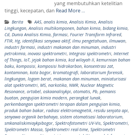
yang membutuhkan ketelitian
tinggi, kecepatan, dan
Read More …
Berita
AAS
,
analis kimia
,
Analisis Kimia
,
Analisis
Lingkungan
,
Analisis multikomponen
,
bahan kimia
,
bidang kimia
,
Cd
,
Dunia Analisis Kimia
,
farmasi
,
Fourier Transform Infrared
,
FTIR
,
Hg
,
identifikasi senyawa aktif
,
ilmu pengetahuan
,
ilmuwan
,
industri farmasi
,
industri makanan dan minuman
,
industri
petrokimia
,
inovasi spektrometri
,
Integrasi spektrometri
,
Internet
of Things
,
IoT
,
jejak bahan kimia
,
kcd wilayah II
,
kemurnian bahan
baku
,
komposisi
,
komposisi hidrokarbon
,
konsentrasi zat
,
kontaminan
,
kota bogor
,
kromatografi
,
laboratorium forensik
,
lingkungan
,
logam berat
,
makanan dan minuman
,
miniaturisasi
alat spektrometri
,
MS
,
narkotika
,
NMR
,
Nuclear Magnetic
Resonance
,
ortabel
,
oskaanalisykpi
,
otomatis
,
Pb
,
pemanis
buatan
,
pengujian kimia modern
,
perangkat lunak
,
perkembangan spektrometri terapan dalam pengujian kimia
,
produk bahan bakar
,
radiasi elektromagnetik
,
residu senjata api
,
senyawa organik berbahaya
,
sistem otomatisasi laboratorium
,
smkanaliskimiaykpibogor
,
Spektrofotometri UV-Vis
,
Spektrometri
,
Spektrometri Massa
,
Spektrometri real-time
,
Spektrometri