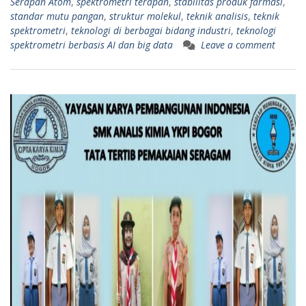
Serapan Atom
,
spektrometri terapan
,
stabilitas produk farmasi
,
standar mutu pangan
,
struktur molekul
,
teknik analisis
,
teknik
spektrometri
,
teknologi di berbagai bidang industri
,
teknologi
spektrometri berbasis AI dan big data
Leave a comment