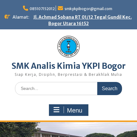
Skip
to
085107152012
smkykpibogor@gmail.com
content
Alamat:
Jl. Achmad Sobana RT 01/12 Tegal Gundil Kec.
Bogor Utara 16152
SMK Analis Kimia YKPI Bogor
Siap Kerja, Disiplin, Berprestasi & Berakhlak Mulia
Search
for:
Menu