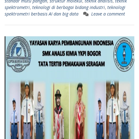
standar mutu pangan
,
struktur molekul
,
teknik analisis
,
teknik
spektrometri
,
teknologi di berbagai bidang industri
,
teknologi
spektrometri berbasis AI dan big data
Leave a comment