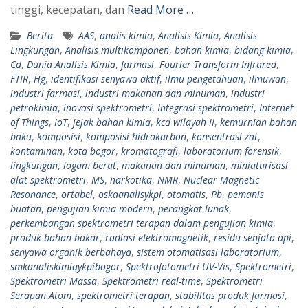
tinggi, kecepatan, dan
Read More …
Berita
AAS
,
analis kimia
,
Analisis Kimia
,
Analisis
Lingkungan
,
Analisis multikomponen
,
bahan kimia
,
bidang kimia
,
Cd
,
Dunia Analisis Kimia
,
farmasi
,
Fourier Transform Infrared
,
FTIR
,
Hg
,
identifikasi senyawa aktif
,
ilmu pengetahuan
,
ilmuwan
,
industri farmasi
,
industri makanan dan minuman
,
industri
petrokimia
,
inovasi spektrometri
,
Integrasi spektrometri
,
Internet
of Things
,
IoT
,
jejak bahan kimia
,
kcd wilayah II
,
kemurnian bahan
baku
,
komposisi
,
komposisi hidrokarbon
,
konsentrasi zat
,
kontaminan
,
kota bogor
,
kromatografi
,
laboratorium forensik
,
lingkungan
,
logam berat
,
makanan dan minuman
,
miniaturisasi
alat spektrometri
,
MS
,
narkotika
,
NMR
,
Nuclear Magnetic
Resonance
,
ortabel
,
oskaanalisykpi
,
otomatis
,
Pb
,
pemanis
buatan
,
pengujian kimia modern
,
perangkat lunak
,
perkembangan spektrometri terapan dalam pengujian kimia
,
produk bahan bakar
,
radiasi elektromagnetik
,
residu senjata api
,
senyawa organik berbahaya
,
sistem otomatisasi laboratorium
,
smkanaliskimiaykpibogor
,
Spektrofotometri UV-Vis
,
Spektrometri
,
Spektrometri Massa
,
Spektrometri real-time
,
Spektrometri
Serapan Atom
,
spektrometri terapan
,
stabilitas produk farmasi
,