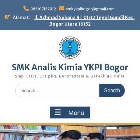
Skip
to
085107152012
smkykpibogor@gmail.com
content
Alamat:
Jl. Achmad Sobana RT 01/12 Tegal Gundil Kec.
Bogor Utara 16152
SMK Analis Kimia YKPI Bogor
Siap Kerja, Disiplin, Berprestasi & Berakhlak Mulia
Search
for:
Menu