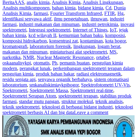
Berita
AAS
,
analis kimia
,
Analisis Kimia
,
Analisis Lingkungan
,
Analisis multikomponen
,
bahan kimia
,
bidang kimia
,
Cd
,
Dunia
Analisis Kimia
,
farmasi
,
Fourier Transform Infrared
,
FTIR
,
Hg
,
identifikasi senyawa aktif
,
ilmu pengetahuan
,
ilmuwan
,
industri
farmasi
,
industri makanan dan minuman
,
industri petrokimia
,
inovasi
spektrometri
,
Integrasi spektrometri
,
Internet of Things
,
IoT
,
jejak
bahan kimia
,
kcd wilayah II
,
kemurnian bahan baku
,
komposisi
,
komposisi hidrokarbon
,
konsentrasi zat
,
kontaminan
,
kota bogor
,
kromatografi
,
laboratorium forensik
,
lingkungan
,
logam berat
,
makanan dan minuman
,
miniaturisasi alat spektrometri
,
MS
,
narkotika
,
NMR
,
Nuclear Magnetic Resonance
,
ortabel
,
oskaanalisykpi
,
otomatis
,
Pb
,
pemanis buatan
,
pengujian kimia
modern
,
perangkat lunak
,
perkembangan spektrometri terapan dalam
pengujian kimia
,
produk bahan bakar
,
radiasi elektromagnetik
,
residu senjata api
,
senyawa organik berbahaya
,
sistem otomatisasi
laboratorium
,
smkanaliskimiaykpibogor
,
Spektrofotometri UV-Vis
,
Spektrometri
,
Spektrometri Massa
,
Spektrometri real-time
,
Spektrometri Serapan Atom
,
spektrometri terapan
,
stabilitas produk
farmasi
,
standar mutu pangan
,
struktur molekul
,
teknik analisis
,
teknik spektrometri
,
teknologi di berbagai bidang industri
,
teknologi
spektrometri berbasis AI dan big data
Leave a comment