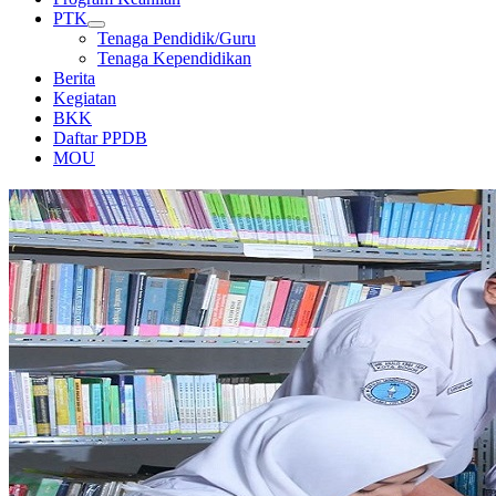
PTK
Tenaga Pendidik/Guru
Tenaga Kependidikan
Berita
Kegiatan
BKK
Daftar PPDB
MOU
PERPUSTAKAAN