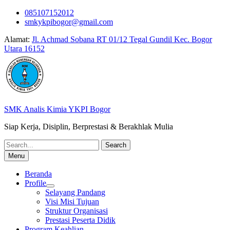
Skip
085107152012
to
smkykpibogor@gmail.com
content
Alamat:
Jl. Achmad Sobana RT 01/12 Tegal Gundil Kec. Bogor
Utara 16152
SMK Analis Kimia YKPI Bogor
Siap Kerja, Disiplin, Berprestasi & Berakhlak Mulia
Search
for:
Menu
Beranda
Profile
Selayang Pandang
Visi Misi Tujuan
Struktur Organisasi
Prestasi Peserta Didik
Program Keahlian