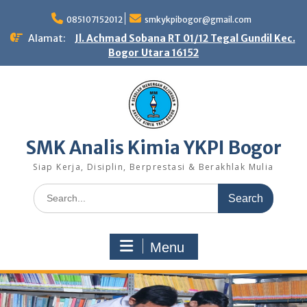
Skip
to
085107152012
smkykpibogor@gmail.com
content
Alamat:
Jl. Achmad Sobana RT 01/12 Tegal Gundil Kec.
Bogor Utara 16152
SMK Analis Kimia YKPI Bogor
Siap Kerja, Disiplin, Berprestasi & Berakhlak Mulia
Search
for:
Menu