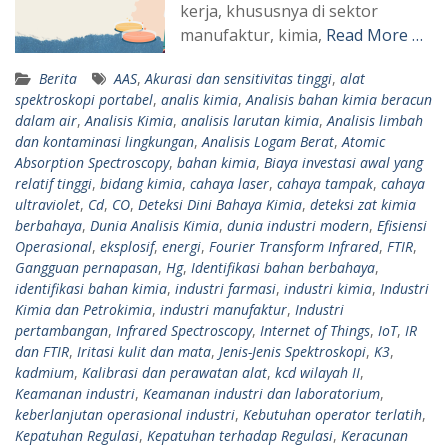
kerja, khususnya di sektor
manufaktur, kimia,
Read More …
Berita
AAS
,
Akurasi dan sensitivitas tinggi
,
alat
spektroskopi portabel
,
analis kimia
,
Analisis bahan kimia beracun
dalam air
,
Analisis Kimia
,
analisis larutan kimia
,
Analisis limbah
dan kontaminasi lingkungan
,
Analisis Logam Berat
,
Atomic
Absorption Spectroscopy
,
bahan kimia
,
Biaya investasi awal yang
relatif tinggi
,
bidang kimia
,
cahaya laser
,
cahaya tampak
,
cahaya
ultraviolet
,
Cd
,
CO
,
Deteksi Dini Bahaya Kimia
,
deteksi zat kimia
berbahaya
,
Dunia Analisis Kimia
,
dunia industri modern
,
Efisiensi
Operasional
,
eksplosif
,
energi
,
Fourier Transform Infrared
,
FTIR
,
Gangguan pernapasan
,
Hg
,
Identifikasi bahan berbahaya
,
identifikasi bahan kimia
,
industri farmasi
,
industri kimia
,
Industri
Kimia dan Petrokimia
,
industri manufaktur
,
Industri
pertambangan
,
Infrared Spectroscopy
,
Internet of Things
,
IoT
,
IR
dan FTIR
,
Iritasi kulit dan mata
,
Jenis-Jenis Spektroskopi
,
K3
,
kadmium
,
Kalibrasi dan perawatan alat
,
kcd wilayah II
,
Keamanan industri
,
Keamanan industri dan laboratorium
,
keberlanjutan operasional industri
,
Kebutuhan operator terlatih
,
Kepatuhan Regulasi
,
Kepatuhan terhadap Regulasi
,
Keracunan