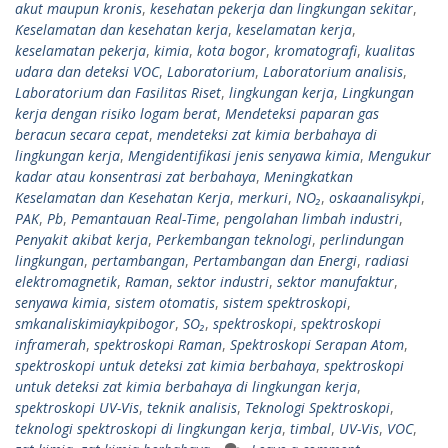
akut maupun kronis
,
kesehatan pekerja dan lingkungan sekitar
,
Keselamatan dan kesehatan kerja
,
keselamatan kerja
,
keselamatan pekerja
,
kimia
,
kota bogor
,
kromatografi
,
kualitas
udara dan deteksi VOC
,
Laboratorium
,
Laboratorium analisis
,
Laboratorium dan Fasilitas Riset
,
lingkungan kerja
,
Lingkungan
kerja dengan risiko logam berat
,
Mendeteksi paparan gas
beracun secara cepat
,
mendeteksi zat kimia berbahaya di
lingkungan kerja
,
Mengidentifikasi jenis senyawa kimia
,
Mengukur
kadar atau konsentrasi zat berbahaya
,
Meningkatkan
Keselamatan dan Kesehatan Kerja
,
merkuri
,
NO₂
,
oskaanalisykpi
,
PAK
,
Pb
,
Pemantauan Real-Time
,
pengolahan limbah industri
,
Penyakit akibat kerja
,
Perkembangan teknologi
,
perlindungan
lingkungan
,
pertambangan
,
Pertambangan dan Energi
,
radiasi
elektromagnetik
,
Raman
,
sektor industri
,
sektor manufaktur
,
senyawa kimia
,
sistem otomatis
,
sistem spektroskopi
,
smkanaliskimiaykpibogor
,
SO₂
,
spektroskopi
,
spektroskopi
inframerah
,
spektroskopi Raman
,
Spektroskopi Serapan Atom
,
spektroskopi untuk deteksi zat kimia berbahaya
,
spektroskopi
untuk deteksi zat kimia berbahaya di lingkungan kerja
,
spektroskopi UV-Vis
,
teknik analisis
,
Teknologi Spektroskopi
,
teknologi spektroskopi di lingkungan kerja
,
timbal
,
UV-Vis
,
VOC
,