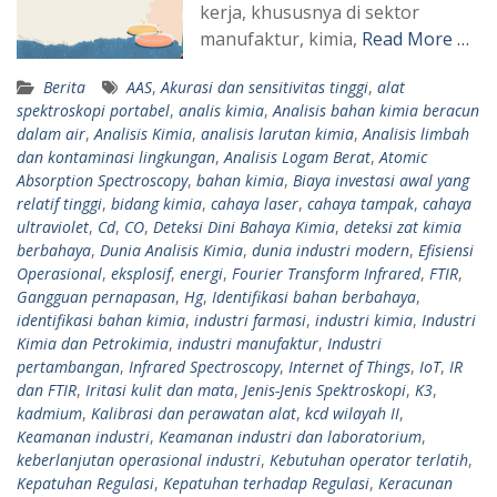
kerja, khususnya di sektor
manufaktur, kimia,
Read More …
Berita
AAS
,
Akurasi dan sensitivitas tinggi
,
alat
spektroskopi portabel
,
analis kimia
,
Analisis bahan kimia beracun
dalam air
,
Analisis Kimia
,
analisis larutan kimia
,
Analisis limbah
dan kontaminasi lingkungan
,
Analisis Logam Berat
,
Atomic
Absorption Spectroscopy
,
bahan kimia
,
Biaya investasi awal yang
relatif tinggi
,
bidang kimia
,
cahaya laser
,
cahaya tampak
,
cahaya
ultraviolet
,
Cd
,
CO
,
Deteksi Dini Bahaya Kimia
,
deteksi zat kimia
berbahaya
,
Dunia Analisis Kimia
,
dunia industri modern
,
Efisiensi
Operasional
,
eksplosif
,
energi
,
Fourier Transform Infrared
,
FTIR
,
Gangguan pernapasan
,
Hg
,
Identifikasi bahan berbahaya
,
identifikasi bahan kimia
,
industri farmasi
,
industri kimia
,
Industri
Kimia dan Petrokimia
,
industri manufaktur
,
Industri
pertambangan
,
Infrared Spectroscopy
,
Internet of Things
,
IoT
,
IR
dan FTIR
,
Iritasi kulit dan mata
,
Jenis-Jenis Spektroskopi
,
K3
,
kadmium
,
Kalibrasi dan perawatan alat
,
kcd wilayah II
,
Keamanan industri
,
Keamanan industri dan laboratorium
,
keberlanjutan operasional industri
,
Kebutuhan operator terlatih
,
Kepatuhan Regulasi
,
Kepatuhan terhadap Regulasi
,
Keracunan