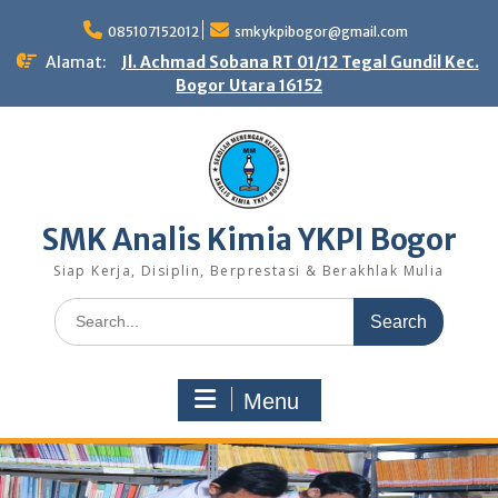
Skip
to
085107152012
smkykpibogor@gmail.com
content
Alamat:
Jl. Achmad Sobana RT 01/12 Tegal Gundil Kec.
Bogor Utara 16152
SMK Analis Kimia YKPI Bogor
Siap Kerja, Disiplin, Berprestasi & Berakhlak Mulia
Search
for:
Menu