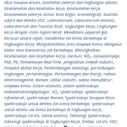
akut maupun kronis
,
kesehatan pekerja dan lingkungan sekitar
,
Keselamatan dan kesehatan kerja
,
keselamatan kerja
,
keselamatan pekerja
,
kimia
,
kota bogor
,
kromatografi
,
kualitas
udara dan deteksi VOC
,
Laboratorium
,
Laboratorium analisis
,
Laboratorium dan Fasilitas Riset
,
lingkungan kerja
,
Lingkungan
kerja dengan risiko logam berat
,
Mendeteksi paparan gas
beracun secara cepat
,
mendeteksi zat kimia berbahaya di
lingkungan kerja
,
Mengidentifikasi jenis senyawa kimia
,
Mengukur
kadar atau konsentrasi zat berbahaya
,
Meningkatkan
Keselamatan dan Kesehatan Kerja
,
merkuri
,
NO₂
,
oskaanalisykpi
,
PAK
,
Pb
,
Pemantauan Real-Time
,
pengolahan limbah industri
,
Penyakit akibat kerja
,
Perkembangan teknologi
,
perlindungan
lingkungan
,
pertambangan
,
Pertambangan dan Energi
,
radiasi
elektromagnetik
,
Raman
,
sektor industri
,
sektor manufaktur
,
senyawa kimia
,
sistem otomatis
,
sistem spektroskopi
,
smkanaliskimiaykpibogor
,
SO₂
,
spektroskopi
,
spektroskopi
inframerah
,
spektroskopi Raman
,
Spektroskopi Serapan Atom
,
spektroskopi untuk deteksi zat kimia berbahaya
,
spektroskopi
untuk deteksi zat kimia berbahaya di lingkungan kerja
,
spektroskopi UV-Vis
,
teknik analisis
,
Teknologi Spektroskopi
,
teknologi spektroskopi di lingkungan kerja
,
timbal
,
UV-Vis
,
VOC
,