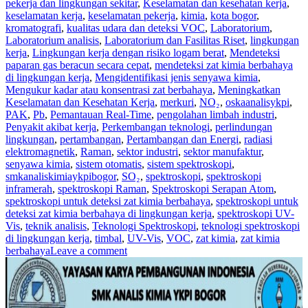
pekerja dan lingkungan sekitar
,
Keselamatan dan kesehatan kerja
,
keselamatan kerja
,
keselamatan pekerja
,
kimia
,
kota bogor
,
kromatografi
,
kualitas udara dan deteksi VOC
,
Laboratorium
,
Laboratorium analisis
,
Laboratorium dan Fasilitas Riset
,
lingkungan
kerja
,
Lingkungan kerja dengan risiko logam berat
,
Mendeteksi
paparan gas beracun secara cepat
,
mendeteksi zat kimia berbahaya
di lingkungan kerja
,
Mengidentifikasi jenis senyawa kimia
,
Mengukur kadar atau konsentrasi zat berbahaya
,
Meningkatkan
Keselamatan dan Kesehatan Kerja
,
merkuri
,
NO₂
,
oskaanalisykpi
,
PAK
,
Pb
,
Pemantauan Real-Time
,
pengolahan limbah industri
,
Penyakit akibat kerja
,
Perkembangan teknologi
,
perlindungan
lingkungan
,
pertambangan
,
Pertambangan dan Energi
,
radiasi
elektromagnetik
,
Raman
,
sektor industri
,
sektor manufaktur
,
senyawa kimia
,
sistem otomatis
,
sistem spektroskopi
,
smkanaliskimiaykpibogor
,
SO₂
,
spektroskopi
,
spektroskopi
inframerah
,
spektroskopi Raman
,
Spektroskopi Serapan Atom
,
spektroskopi untuk deteksi zat kimia berbahaya
,
spektroskopi untuk
deteksi zat kimia berbahaya di lingkungan kerja
,
spektroskopi UV-
Vis
,
teknik analisis
,
Teknologi Spektroskopi
,
teknologi spektroskopi
di lingkungan kerja
,
timbal
,
UV-Vis
,
VOC
,
zat kimia
,
zat kimia
berbahaya
Leave a comment