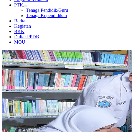
PTK
Tenaga Pendidik/Guru
Tenaga Kependidikan
Berita
Kegiatan
BKK
Daftar PPDB
MOU
PERPUSTAKAAN