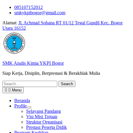
Skip
085107152012
to
smkykpibogor@gmail.com
content
Alamat:
Jl. Achmad Sobana RT 01/12 Tegal Gundil Kec. Bogor
Utara 16152
SMK Analis Kimia YKPI Bogor
Siap Kerja, Disiplin, Berprestasi & Berakhlak Mulia
Search
for:
Menu
Beranda
Profile
Selayang Pandang
Visi Misi Tujuan
Struktur Organisasi
Prestasi Peserta Didik
Program Keahlian