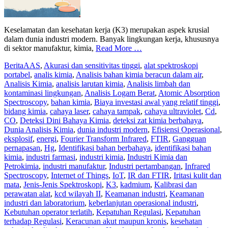
Keselamatan dan kesehatan kerja (K3) merupakan aspek krusial
dalam dunia industri modern. Banyak lingkungan kerja, khususnya
di sektor manufaktur, kimia,
Read More …
Berita
AAS
,
Akurasi dan sensitivitas tinggi
,
alat spektroskopi
portabel
,
analis kimia
,
Analisis bahan kimia beracun dalam air
,
Analisis Kimia
,
analisis larutan kimia
,
Analisis limbah dan
kontaminasi lingkungan
,
Analisis Logam Berat
,
Atomic Absorption
Spectroscopy
,
bahan kimia
,
Biaya investasi awal yang relatif tinggi
,
bidang kimia
,
cahaya laser
,
cahaya tampak
,
cahaya ultraviolet
,
Cd
,
CO
,
Deteksi Dini Bahaya Kimia
,
deteksi zat kimia berbahaya
,
Dunia Analisis Kimia
,
dunia industri modern
,
Efisiensi Operasional
,
eksplosif
,
energi
,
Fourier Transform Infrared
,
FTIR
,
Gangguan
pernapasan
,
Hg
,
Identifikasi bahan berbahaya
,
identifikasi bahan
kimia
,
industri farmasi
,
industri kimia
,
Industri Kimia dan
Petrokimia
,
industri manufaktur
,
Industri pertambangan
,
Infrared
Spectroscopy
,
Internet of Things
,
IoT
,
IR dan FTIR
,
Iritasi kulit dan
mata
,
Jenis-Jenis Spektroskopi
,
K3
,
kadmium
,
Kalibrasi dan
perawatan alat
,
kcd wilayah II
,
Keamanan industri
,
Keamanan
industri dan laboratorium
,
keberlanjutan operasional industri
,
Kebutuhan operator terlatih
,
Kepatuhan Regulasi
,
Kepatuhan
terhadap Regulasi
,
Keracunan akut maupun kronis
,
kesehatan