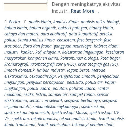
Dengan meningkatnya aktivitas
industri,
Read More …
Berita
analis kimia
,
Analisis Kimia
,
analisis mikrobiologi
,
bahan kimia
,
bahan organik
,
bakteri patogen
,
bidang kimia
,
cahaya dan materi
,
data kualitatif
,
data kuantitatif
,
deteksi
polusi
,
Dunia Analisis Kimia
,
ekosistem
,
fase bergerak
,
fase
stasioner
,
flora dan fauna
,
gangguan neurologis
,
habitat alami
,
industri
,
kanker
,
kcd wilayah II
,
kelestarian lingkungan
,
kesehatan
masyarakat
,
komponen kimia
,
kontaminasi biologis
,
kota bogor
,
kromatografi
,
Kromatografi cair (HPLC)
,
kromatografi gas (GC)
,
limbah domestik
,
limbah industri
,
logam berat
,
Metode
elektrokimia
,
oskaanalisykpi
,
Pengelolaan Limbah
,
pengelolaan
lingkungan
,
penyakit pernapasan
,
pestisida
,
polusi air
,
Polusi
Lingkungan
,
polusi udara
,
polutan
,
polutan udara
,
rantai
makanan
,
reaksi listrik
,
sampel air
,
sampel tanah
,
sensor
elektrokimia
,
sensor ion selektif
,
senyawa berbahaya
,
senyawa
organik volatil
,
smkanaliskimiaykpibogor
,
spektroskopi
,
spektroskopi inframerah
,
Spektroskopi Massa
,
spektroskopi UV-
Vis
,
spektrum
,
teknik analisis
,
teknik analisis kimia
,
teknik analisis
kimia tradisional
,
teknik pemisahan
,
teknologi pembersihan
,