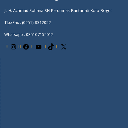
Jl. H. Achmad Sobana SH Perumnas Bantarjati Kota Bogor
Tlp./Fax : (0251) 8312052
Whatsapp : 085107152012
I
F
Y
T
X
n
a
o
i
s
c
u
k
t
e
T
T
a
b
u
o
g
o
b
k
r
o
e
a
k
m