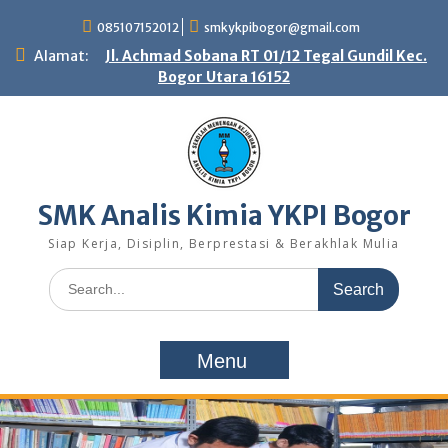
S
085107152012
smkykpibogor@gmail.com
k
i
Alamat:
Jl. Achmad Sobana RT 01/12 Tegal Gundil Kec.
p
Bogor Utara 16152
t
o
c
o
n
t
SMK Analis Kimia YKPI Bogor
e
n
Siap Kerja, Disiplin, Berprestasi & Berakhlak Mulia
t
S
e
a
r
Menu
c
h
f
o
r