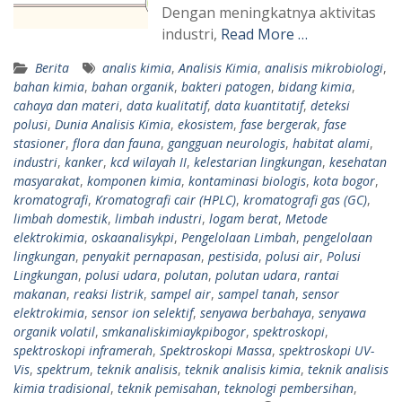
Dengan meningkatnya aktivitas
industri,
Read More …
Berita
analis kimia
,
Analisis Kimia
,
analisis mikrobiologi
,
bahan kimia
,
bahan organik
,
bakteri patogen
,
bidang kimia
,
cahaya dan materi
,
data kualitatif
,
data kuantitatif
,
deteksi
polusi
,
Dunia Analisis Kimia
,
ekosistem
,
fase bergerak
,
fase
stasioner
,
flora dan fauna
,
gangguan neurologis
,
habitat alami
,
industri
,
kanker
,
kcd wilayah II
,
kelestarian lingkungan
,
kesehatan
masyarakat
,
komponen kimia
,
kontaminasi biologis
,
kota bogor
,
kromatografi
,
Kromatografi cair (HPLC)
,
kromatografi gas (GC)
,
limbah domestik
,
limbah industri
,
logam berat
,
Metode
elektrokimia
,
oskaanalisykpi
,
Pengelolaan Limbah
,
pengelolaan
lingkungan
,
penyakit pernapasan
,
pestisida
,
polusi air
,
Polusi
Lingkungan
,
polusi udara
,
polutan
,
polutan udara
,
rantai
makanan
,
reaksi listrik
,
sampel air
,
sampel tanah
,
sensor
elektrokimia
,
sensor ion selektif
,
senyawa berbahaya
,
senyawa
organik volatil
,
smkanaliskimiaykpibogor
,
spektroskopi
,
spektroskopi inframerah
,
Spektroskopi Massa
,
spektroskopi UV-
Vis
,
spektrum
,
teknik analisis
,
teknik analisis kimia
,
teknik analisis
kimia tradisional
,
teknik pemisahan
,
teknologi pembersihan
,