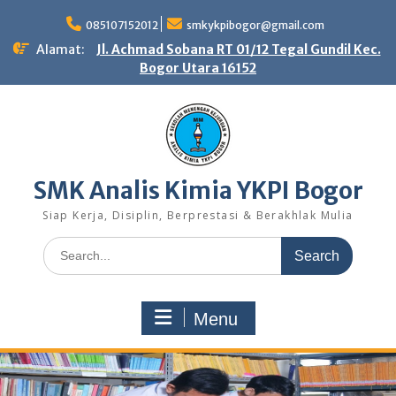
Skip
to
085107152012
smkykpibogor@gmail.com
content
Alamat:
Jl. Achmad Sobana RT 01/12 Tegal Gundil Kec.
Bogor Utara 16152
SMK Analis Kimia YKPI Bogor
Siap Kerja, Disiplin, Berprestasi & Berakhlak Mulia
Search
for:
Menu