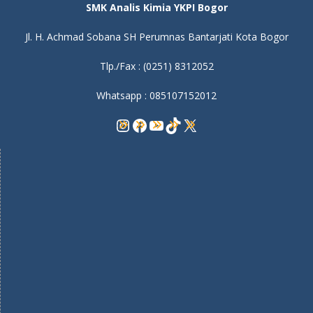
SMK Analis Kimia YKPI Bogor
Jl. H. Achmad Sobana SH Perumnas Bantarjati Kota Bogor
Tlp./Fax : (0251) 8312052
Whatsapp : 085107152012
Instagram
Facebook
YouTube
TikTok
X