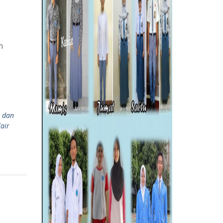
m
 dan
air