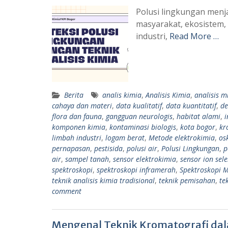
Polusi lingkungan menj
masyarakat, ekosistem, 
industri,
Read More …
Berita
analis kimia
,
Analisis Kimia
,
analisis m
cahaya dan materi
,
data kualitatif
,
data kuantitatif
,
de
flora dan fauna
,
gangguan neurologis
,
habitat alami
,
i
komponen kimia
,
kontaminasi biologis
,
kota bogor
,
kr
limbah industri
,
logam berat
,
Metode elektrokimia
,
os
pernapasan
,
pestisida
,
polusi air
,
Polusi Lingkungan
,
p
air
,
sampel tanah
,
sensor elektrokimia
,
sensor ion sele
spektroskopi
,
spektroskopi inframerah
,
Spektroskopi 
teknik analisis kimia tradisional
,
teknik pemisahan
,
te
comment
Mengenal Teknik Kromatografi dala