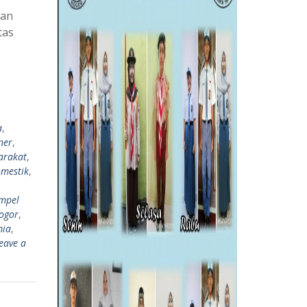
tan
tas
a
,
ner
,
arakat
,
mestik
,
mpel
ogor
,
mia
,
eave a