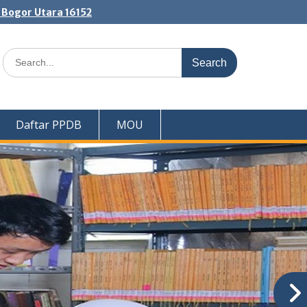
. Bogor Utara 16152
Search
for:
Daftar PPDB
MOU