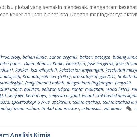
adi isu global yang semakin mendesak, mengancam keseha
dan keberlanjutan planet kita. Dengan meningkatnya aktivi
ikrobiologi
,
bahan kimia
,
bahan organik
,
bakteri patogen
,
bidang kimi
teksi polusi
,
Dunia Analisis Kimia
,
ekosistem
,
fase bergerak
,
fase stasio
ndustri
,
kanker
,
kcd wilayah II
,
kelestarian lingkungan
,
kesehatan masy
omatografi
,
Kromatografi cair (HPLC)
,
kromatografi gas (GC)
,
limbah do
kaanalisykpi
,
Pengelolaan Limbah
,
pengelolaan lingkungan
,
penyakit
olusi udara
,
polutan
,
polutan udara
,
rantai makanan
,
reaksi listrik
,
sa
ktif
,
senyawa berbahaya
,
senyawa organik volatil
,
smkanaliskimiaykpib
Massa
,
spektroskopi UV-Vis
,
spektrum
,
teknik analisis
,
teknik analisis ki
knologi pembersihan
,
timbal dan merkuri
,
urbanisasi
,
zat kimia
L
m Analisis Kimia