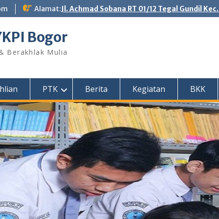
om
Alamat:
Jl. Achmad Sobana RT 01/12 Tegal Gundil Kec
YKPI Bogor
 & Berakhlak Mulia
hlian
PTK
Berita
Kegiatan
BKK