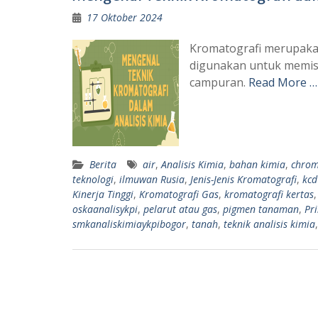
17 Oktober 2024
Kromatografi merupakan 
digunakan untuk memis
campuran.
Read More …
Berita
air
,
Analisis Kimia
,
bahan kimia
,
chro
teknologi
,
ilmuwan Rusia
,
Jenis-Jenis Kromatografi
,
kcd
Kinerja Tinggi
,
Kromatografi Gas
,
kromatografi kertas
oskaanalisykpi
,
pelarut atau gas
,
pigmen tanaman
,
Pr
smkanaliskimiaykpibogor
,
tanah
,
teknik analisis kimia