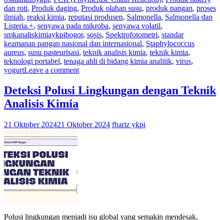
dan roti
,
Produk daging
,
Produk olahan susu
,
produk pangan
,
proses
ilmiah
,
reaksi kimia
,
reputasi produsen
,
Salmonella
,
Salmonella dan
Listeria.+
,
senyawa pada mikroba
,
senyawa volatil
,
smkanaliskimiaykpibogor
,
sosis
,
Spektrofotometri
,
standar
keamanan pangan nasional dan internasional
,
Staphylococcus
aureus
,
susu pasteurisasi
,
teknik analisis kimia
,
teknik kimia
,
teknologi portabel
,
tenaga ahli di bidang kimia analitik
,
virus
,
yogurt
Leave a comment
Deteksi Polusi Lingkungan dengan Teknik
Analisis Kimia
21 Oktober 2024
21 Oktober 2024
fhariz ykpi
Polusi lingkungan menjadi isu global yang semakin mendesak,