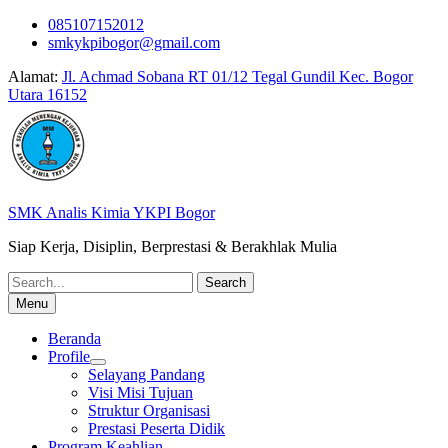
Skip
085107152012
to
smkykpibogor@gmail.com
content
Alamat:
Jl. Achmad Sobana RT 01/12 Tegal Gundil Kec. Bogor
Utara 16152
SMK Analis Kimia YKPI Bogor
Siap Kerja, Disiplin, Berprestasi & Berakhlak Mulia
Search
for:
Menu
Beranda
Profile
Selayang Pandang
Visi Misi Tujuan
Struktur Organisasi
Prestasi Peserta Didik
Program Keahlian