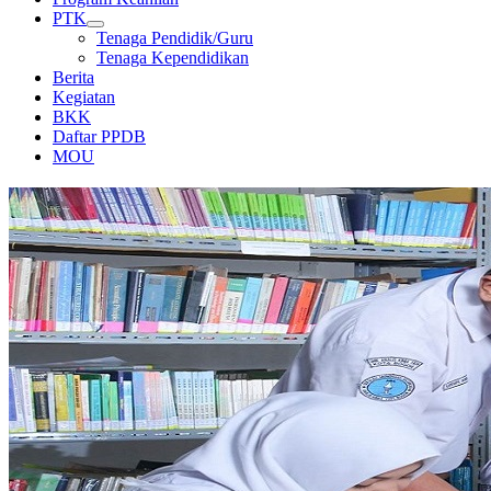
PTK
Tenaga Pendidik/Guru
Tenaga Kependidikan
Berita
Kegiatan
BKK
Daftar PPDB
MOU
PERPUSTAKAAN