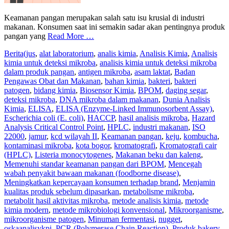
Keamanan pangan merupakan salah satu isu krusial di industri
makanan. Konsumen saat ini semakin sadar akan pentingnya produk
pangan yang
Read More …
Berita
(jus
,
alat laboratorium
,
analis kimia
,
Analisis Kimia
,
Analisis
kimia untuk deteksi mikroba
,
analisis kimia untuk deteksi mikroba
dalam produk pangan
,
antigen mikroba
,
asam laktat
,
Badan
Pengawas Obat dan Makanan
,
bahan kimia
,
bakteri
,
bakteri
patogen
,
bidang kimia
,
Biosensor Kimia
,
BPOM
,
daging segar
,
deteksi mikroba
,
DNA mikroba dalam makanan
,
Dunia Analisis
Kimia
,
ELISA
,
ELISA (Enzyme-Linked Immunosorbent Assay)
,
Escherichia coli (E. coli)
,
HACCP
,
hasil analisis mikroba
,
Hazard
Analysis Critical Control Point
,
HPLC
,
industri makanan
,
ISO
22000
,
jamur
,
kcd wilayah II
,
Keamanan pangan
,
keju
,
kombucha
,
kontaminasi mikroba
,
kota bogor
,
kromatografi
,
Kromatografi cair
(HPLC)
,
Listeria monocytogenes
,
Makanan beku dan kaleng
,
Memenuhi standar keamanan pangan dari BPOM
,
Mencegah
wabah penyakit bawaan makanan (foodborne disease)
,
Meningkatkan kepercayaan konsumen terhadap brand
,
Menjamin
kualitas produk sebelum dipasarkan
,
metabolisme mikroba
,
metabolit hasil aktivitas mikroba
,
metode analisis kimia
,
metode
kimia modern
,
metode mikrobiologi konvensional
,
Mikroorganisme
,
mikroorganisme patogen
,
Minuman fermentasi
,
nugget
,
oskaanalisykpi
,
PCR (Polymerase Chain Reaction)
,
Produk bakery