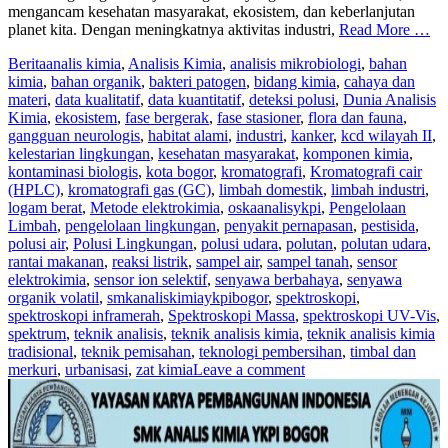
mengancam kesehatan masyarakat, ekosistem, dan keberlanjutan
planet kita. Dengan meningkatnya aktivitas industri,
Read More …
Berita
analis kimia
,
Analisis Kimia
,
analisis mikrobiologi
,
bahan
kimia
,
bahan organik
,
bakteri patogen
,
bidang kimia
,
cahaya dan
materi
,
data kualitatif
,
data kuantitatif
,
deteksi polusi
,
Dunia Analisis
Kimia
,
ekosistem
,
fase bergerak
,
fase stasioner
,
flora dan fauna
,
gangguan neurologis
,
habitat alami
,
industri
,
kanker
,
kcd wilayah II
,
kelestarian lingkungan
,
kesehatan masyarakat
,
komponen kimia
,
kontaminasi biologis
,
kota bogor
,
kromatografi
,
Kromatografi cair
(HPLC)
,
kromatografi gas (GC)
,
limbah domestik
,
limbah industri
,
logam berat
,
Metode elektrokimia
,
oskaanalisykpi
,
Pengelolaan
Limbah
,
pengelolaan lingkungan
,
penyakit pernapasan
,
pestisida
,
polusi air
,
Polusi Lingkungan
,
polusi udara
,
polutan
,
polutan udara
,
rantai makanan
,
reaksi listrik
,
sampel air
,
sampel tanah
,
sensor
elektrokimia
,
sensor ion selektif
,
senyawa berbahaya
,
senyawa
organik volatil
,
smkanaliskimiaykpibogor
,
spektroskopi
,
spektroskopi inframerah
,
Spektroskopi Massa
,
spektroskopi UV-Vis
,
spektrum
,
teknik analisis
,
teknik analisis kimia
,
teknik analisis kimia
tradisional
,
teknik pemisahan
,
teknologi pembersihan
,
timbal dan
merkuri
,
urbanisasi
,
zat kimia
Leave a comment