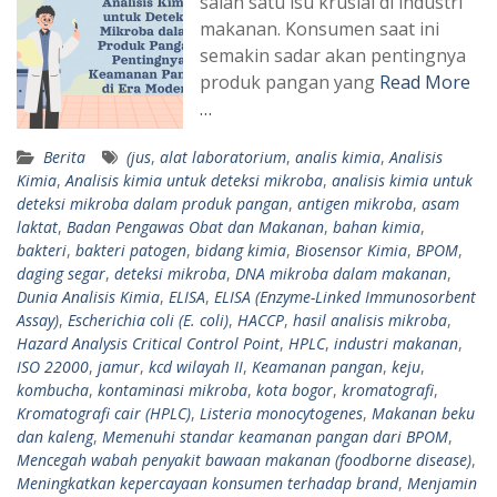
salah satu isu krusial di industri
makanan. Konsumen saat ini
semakin sadar akan pentingnya
produk pangan yang
Read More
…
Berita
(jus
,
alat laboratorium
,
analis kimia
,
Analisis
Kimia
,
Analisis kimia untuk deteksi mikroba
,
analisis kimia untuk
deteksi mikroba dalam produk pangan
,
antigen mikroba
,
asam
laktat
,
Badan Pengawas Obat dan Makanan
,
bahan kimia
,
bakteri
,
bakteri patogen
,
bidang kimia
,
Biosensor Kimia
,
BPOM
,
daging segar
,
deteksi mikroba
,
DNA mikroba dalam makanan
,
Dunia Analisis Kimia
,
ELISA
,
ELISA (Enzyme-Linked Immunosorbent
Assay)
,
Escherichia coli (E. coli)
,
HACCP
,
hasil analisis mikroba
,
Hazard Analysis Critical Control Point
,
HPLC
,
industri makanan
,
ISO 22000
,
jamur
,
kcd wilayah II
,
Keamanan pangan
,
keju
,
kombucha
,
kontaminasi mikroba
,
kota bogor
,
kromatografi
,
Kromatografi cair (HPLC)
,
Listeria monocytogenes
,
Makanan beku
dan kaleng
,
Memenuhi standar keamanan pangan dari BPOM
,
Mencegah wabah penyakit bawaan makanan (foodborne disease)
,
Meningkatkan kepercayaan konsumen terhadap brand
,
Menjamin