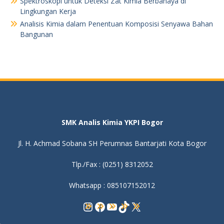
Spektroskopi untuk Deteksi Zat Kimia Berbahaya di
Lingkungan Kerja
Analisis Kimia dalam Penentuan Komposisi Senyawa Bahan
Bangunan
SMK Analis Kimia YKPI Bogor
Jl. H. Achmad Sobana SH Perumnas Bantarjati Kota Bogor
Tlp./Fax : (0251) 8312052
Whatsapp : 085107152012
Instagram
Facebook
YouTube
TikTok
X