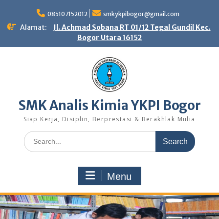
Skip
to
085107152012
smkykpibogor@gmail.com
content
Alamat:
Jl. Achmad Sobana RT 01/12 Tegal Gundil Kec.
Bogor Utara 16152
SMK Analis Kimia YKPI Bogor
Siap Kerja, Disiplin, Berprestasi & Berakhlak Mulia
Search
for:
Menu