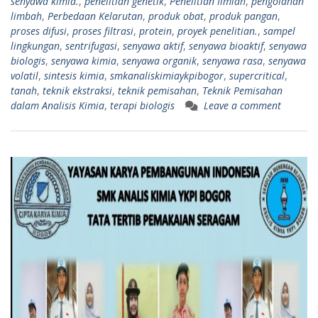
senyawa kimia.
,
penelitian genetik
,
Penelitian Ilmiah
,
pengolahan
limbah
,
Perbedaan Kelarutan
,
produk obat
,
produk pangan
,
proses difusi
,
proses filtrasi
,
protein
,
proyek penelitian.
,
sampel
lingkungan
,
sentrifugasi
,
senyawa aktif
,
senyawa bioaktif
,
senyawa
biologis
,
senyawa kimia
,
senyawa organik
,
senyawa rasa
,
senyawa
volatil
,
sintesis kimia
,
smkanaliskimiaykpibogor
,
supercritical
,
tanah
,
teknik ekstraksi
,
teknik pemisahan
,
Teknik Pemisahan
dalam Analisis Kimia
,
terapi biologis
Leave a comment