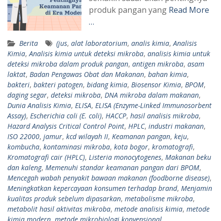
produk pangan yang
Read More
…
Berita
(jus
,
alat laboratorium
,
analis kimia
,
Analisis
Kimia
,
Analisis kimia untuk deteksi mikroba
,
analisis kimia untuk
deteksi mikroba dalam produk pangan
,
antigen mikroba
,
asam
laktat
,
Badan Pengawas Obat dan Makanan
,
bahan kimia
,
bakteri
,
bakteri patogen
,
bidang kimia
,
Biosensor Kimia
,
BPOM
,
daging segar
,
deteksi mikroba
,
DNA mikroba dalam makanan
,
Dunia Analisis Kimia
,
ELISA
,
ELISA (Enzyme-Linked Immunosorbent
Assay)
,
Escherichia coli (E. coli)
,
HACCP
,
hasil analisis mikroba
,
Hazard Analysis Critical Control Point
,
HPLC
,
industri makanan
,
ISO 22000
,
jamur
,
kcd wilayah II
,
Keamanan pangan
,
keju
,
kombucha
,
kontaminasi mikroba
,
kota bogor
,
kromatografi
,
Kromatografi cair (HPLC)
,
Listeria monocytogenes
,
Makanan beku
dan kaleng
,
Memenuhi standar keamanan pangan dari BPOM
,
Mencegah wabah penyakit bawaan makanan (foodborne disease)
,
Meningkatkan kepercayaan konsumen terhadap brand
,
Menjamin
kualitas produk sebelum dipasarkan
,
metabolisme mikroba
,
metabolit hasil aktivitas mikroba
,
metode analisis kimia
,
metode
kimia modern
,
metode mikrobiologi konvensional
,