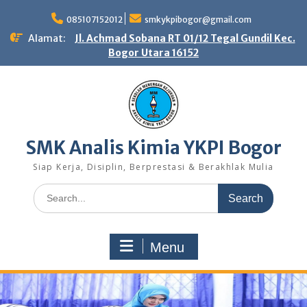
Skip
to
085107152012
smkykpibogor@gmail.com
content
Alamat:
Jl. Achmad Sobana RT 01/12 Tegal Gundil Kec.
Bogor Utara 16152
SMK Analis Kimia YKPI Bogor
Siap Kerja, Disiplin, Berprestasi & Berakhlak Mulia
Search
for:
Menu