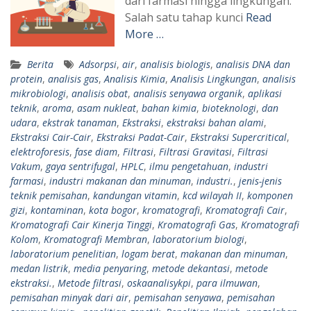
dari farmasi hingga lingkungan.
Salah satu tahap kunci
Read
More …
Berita
Adsorpsi
,
air
,
analisis biologis
,
analisis DNA dan
protein
,
analisis gas
,
Analisis Kimia
,
Analisis Lingkungan
,
analisis
mikrobiologi
,
analisis obat
,
analisis senyawa organik
,
aplikasi
teknik
,
aroma
,
asam nukleat
,
bahan kimia
,
bioteknologi
,
dan
udara
,
ekstrak tanaman
,
Ekstraksi
,
ekstraksi bahan alami
,
Ekstraksi Cair-Cair
,
Ekstraksi Padat-Cair
,
Ekstraksi Supercritical
,
elektroforesis
,
fase diam
,
Filtrasi
,
Filtrasi Gravitasi
,
Filtrasi
Vakum
,
gaya sentrifugal
,
HPLC
,
ilmu pengetahuan
,
industri
farmasi
,
industri makanan dan minuman
,
industri.
,
jenis-jenis
teknik pemisahan
,
kandungan vitamin
,
kcd wilayah II
,
komponen
gizi
,
kontaminan
,
kota bogor
,
kromatografi
,
Kromatografi Cair
,
Kromatografi Cair Kinerja Tinggi
,
Kromatografi Gas
,
Kromatografi
Kolom
,
Kromatografi Membran
,
laboratorium biologi
,
laboratorium penelitian
,
logam berat
,
makanan dan minuman
,
medan listrik
,
media penyaring
,
metode dekantasi
,
metode
ekstraksi.
,
Metode filtrasi
,
oskaanalisykpi
,
para ilmuwan
,
pemisahan minyak dari air
,
pemisahan senyawa
,
pemisahan