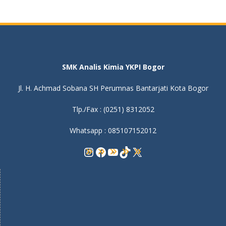
SMK Analis Kimia YKPI Bogor
Jl. H. Achmad Sobana SH Perumnas Bantarjati Kota Bogor
Tlp./Fax : (0251) 8312052
Whatsapp : 085107152012
Instagram
Facebook
YouTube
TikTok
X