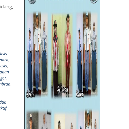
idang,
isis
dara
,
esis
,
kanan
ogor
,
mbran
,
e
duk
ktif
,