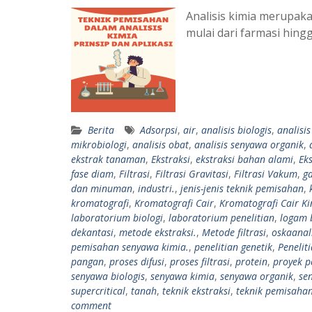
Analisis kimia merupak
mulai dari farmasi hing
Berita
Adsorpsi
,
air
,
analisis biologis
,
analisi
mikrobiologi
,
analisis obat
,
analisis senyawa organik
,
ekstrak tanaman
,
Ekstraksi
,
ekstraksi bahan alami
,
Eks
fase diam
,
Filtrasi
,
Filtrasi Gravitasi
,
Filtrasi Vakum
,
ga
dan minuman
,
industri.
,
jenis-jenis teknik pemisahan
,
kromatografi
,
Kromatografi Cair
,
Kromatografi Cair Ki
laboratorium biologi
,
laboratorium penelitian
,
logam 
dekantasi
,
metode ekstraksi.
,
Metode filtrasi
,
oskaanal
pemisahan senyawa kimia.
,
penelitian genetik
,
Penelit
pangan
,
proses difusi
,
proses filtrasi
,
protein
,
proyek p
senyawa biologis
,
senyawa kimia
,
senyawa organik
,
se
supercritical
,
tanah
,
teknik ekstraksi
,
teknik pemisaha
comment