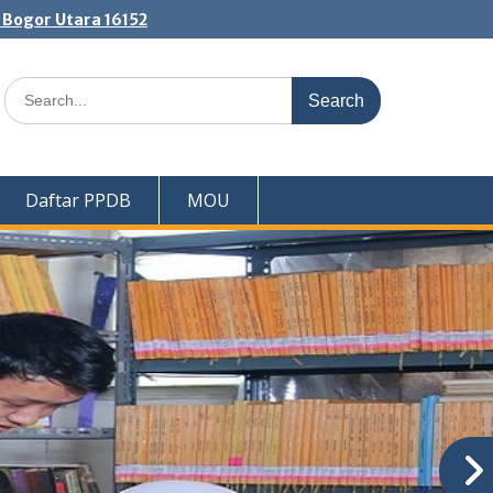
. Bogor Utara 16152
Search
for:
Daftar PPDB
MOU