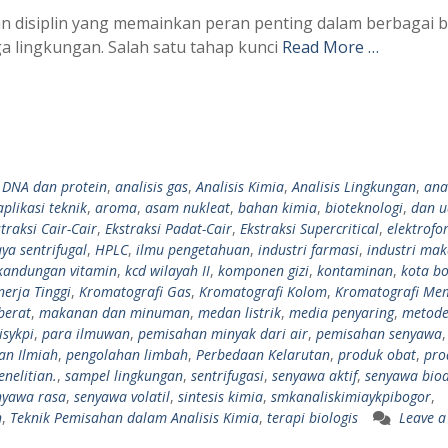
an disiplin yang memainkan peran penting dalam berbagai b
ga lingkungan. Salah satu tahap kunci
Read More …
s DNA dan protein
,
analisis gas
,
Analisis Kimia
,
Analisis Lingkungan
,
anal
aplikasi teknik
,
aroma
,
asam nukleat
,
bahan kimia
,
bioteknologi
,
dan u
traksi Cair-Cair
,
Ekstraksi Padat-Cair
,
Ekstraksi Supercritical
,
elektrofor
ya sentrifugal
,
HPLC
,
ilmu pengetahuan
,
industri farmasi
,
industri ma
kandungan vitamin
,
kcd wilayah II
,
komponen gizi
,
kontaminan
,
kota b
nerja Tinggi
,
Kromatografi Gas
,
Kromatografi Kolom
,
Kromatografi Me
berat
,
makanan dan minuman
,
medan listrik
,
media penyaring
,
metod
isykpi
,
para ilmuwan
,
pemisahan minyak dari air
,
pemisahan senyawa
,
ian Ilmiah
,
pengolahan limbah
,
Perbedaan Kelarutan
,
produk obat
,
pro
enelitian.
,
sampel lingkungan
,
sentrifugasi
,
senyawa aktif
,
senyawa bioa
nyawa rasa
,
senyawa volatil
,
sintesis kimia
,
smkanaliskimiaykpibogor
,
n
,
Teknik Pemisahan dalam Analisis Kimia
,
terapi biologis
Leave a