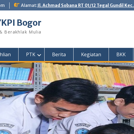
om
Alamat:
Jl. Achmad Sobana RT 01/12 Tegal Gundil Kec
YKPI Bogor
 & Berakhlak Mulia
hlian
PTK
Berita
Kegiatan
BKK