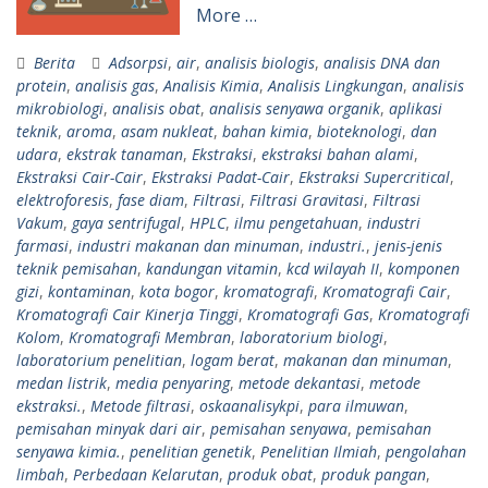
More …
Berita
Adsorpsi
,
air
,
analisis biologis
,
analisis DNA dan
protein
,
analisis gas
,
Analisis Kimia
,
Analisis Lingkungan
,
analisis
mikrobiologi
,
analisis obat
,
analisis senyawa organik
,
aplikasi
teknik
,
aroma
,
asam nukleat
,
bahan kimia
,
bioteknologi
,
dan
udara
,
ekstrak tanaman
,
Ekstraksi
,
ekstraksi bahan alami
,
Ekstraksi Cair-Cair
,
Ekstraksi Padat-Cair
,
Ekstraksi Supercritical
,
elektroforesis
,
fase diam
,
Filtrasi
,
Filtrasi Gravitasi
,
Filtrasi
Vakum
,
gaya sentrifugal
,
HPLC
,
ilmu pengetahuan
,
industri
farmasi
,
industri makanan dan minuman
,
industri.
,
jenis-jenis
teknik pemisahan
,
kandungan vitamin
,
kcd wilayah II
,
komponen
gizi
,
kontaminan
,
kota bogor
,
kromatografi
,
Kromatografi Cair
,
Kromatografi Cair Kinerja Tinggi
,
Kromatografi Gas
,
Kromatografi
Kolom
,
Kromatografi Membran
,
laboratorium biologi
,
laboratorium penelitian
,
logam berat
,
makanan dan minuman
,
medan listrik
,
media penyaring
,
metode dekantasi
,
metode
ekstraksi.
,
Metode filtrasi
,
oskaanalisykpi
,
para ilmuwan
,
pemisahan minyak dari air
,
pemisahan senyawa
,
pemisahan
senyawa kimia.
,
penelitian genetik
,
Penelitian Ilmiah
,
pengolahan
limbah
,
Perbedaan Kelarutan
,
produk obat
,
produk pangan
,