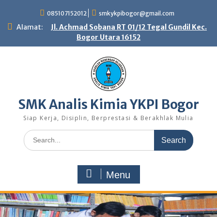
Skip
085107152012
smkykpibogor@gmail.com
to
content
Alamat:
Jl. Achmad Sobana RT 01/12 Tegal Gundil Kec.
Bogor Utara 16152
SMK Analis Kimia YKPI Bogor
Siap Kerja, Disiplin, Berprestasi & Berakhlak Mulia
Search
for:
Menu