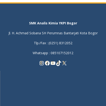
SMK Analis Kimia YKPI Bogor
Jl. H. Achmad Sobana SH Perumnas Bantarjati Kota Bogor
Tlp./Fax : (0251) 8312052
Whatsapp : 085107152012
Instagram
Facebook
YouTube
TikTok
X