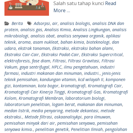
Salah satu tahap kunci
Read
More …
Berita
Adsorpsi
,
air
,
analisis biologis
,
analisis DNA dan
protein
,
analisis gas
,
Analisis Kimia
,
Analisis Lingkungan
,
analisis
mikrobiologi
,
analisis obat
,
analisis senyawa organik
,
aplikasi
teknik
,
aroma
,
asam nukleat
,
bahan kimia
,
bioteknologi
,
dan
udara
,
ekstrak tanaman
,
Ekstraksi
,
ekstraksi bahan alami
,
Ekstraksi Cair-Cair
,
Ekstraksi Padat-Cair
,
Ekstraksi Supercritical
,
elektroforesis
,
fase diam
,
Filtrasi
,
Filtrasi Gravitasi
,
Filtrasi
Vakum
,
gaya sentrifugal
,
HPLC
,
ilmu pengetahuan
,
industri
farmasi
,
industri makanan dan minuman
,
industri.
,
jenis-jenis
teknik pemisahan
,
kandungan vitamin
,
kcd wilayah II
,
komponen
gizi
,
kontaminan
,
kota bogor
,
kromatografi
,
Kromatografi Cair
,
Kromatografi Cair Kinerja Tinggi
,
Kromatografi Gas
,
Kromatografi
Kolom
,
Kromatografi Membran
,
laboratorium biologi
,
laboratorium penelitian
,
logam berat
,
makanan dan minuman
,
medan listrik
,
media penyaring
,
metode dekantasi
,
metode
ekstraksi.
,
Metode filtrasi
,
oskaanalisykpi
,
para ilmuwan
,
pemisahan minyak dari air
,
pemisahan senyawa
,
pemisahan
senyawa kimia.
,
penelitian genetik
,
Penelitian Ilmiah
,
pengolahan