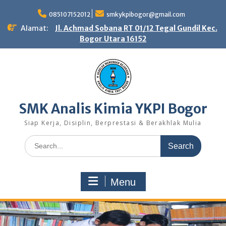
Skip
to
085107152012
smkykpibogor@gmail.com
content
Alamat:
Jl. Achmad Sobana RT 01/12 Tegal Gundil Kec.
Bogor Utara 16152
SMK Analis Kimia YKPI Bogor
Siap Kerja, Disiplin, Berprestasi & Berakhlak Mulia
Search
for:
Menu