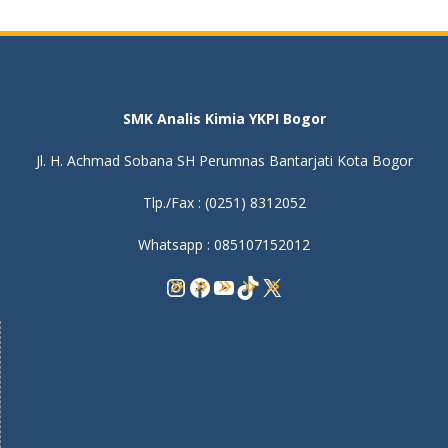
SMK Analis Kimia YKPI Bogor
Jl. H. Achmad Sobana SH Perumnas Bantarjati Kota Bogor
Tlp./Fax : (0251) 8312052
Whatsapp : 085107152012
Instagram
Facebook
YouTube
TikTok
X