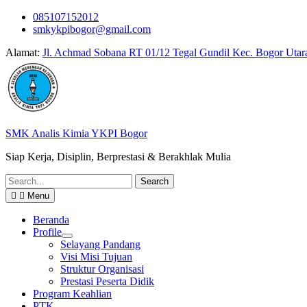
Skip
085107152012
to
smkykpibogor@gmail.com
content
Alamat:
Jl. Achmad Sobana RT 01/12 Tegal Gundil Kec. Bogor Utar
SMK Analis Kimia YKPI Bogor
Siap Kerja, Disiplin, Berprestasi & Berakhlak Mulia
Search
for:
Menu
Beranda
Profile
Selayang Pandang
Visi Misi Tujuan
Struktur Organisasi
Prestasi Peserta Didik
Program Keahlian
PTK