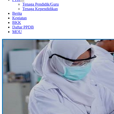
Tenaga Pendidik/Guru
Tenaga Kependidikan
Berita
Kegiatan
BKK
Daftar PPDB
MOU
LABORATORIUM KIMIA