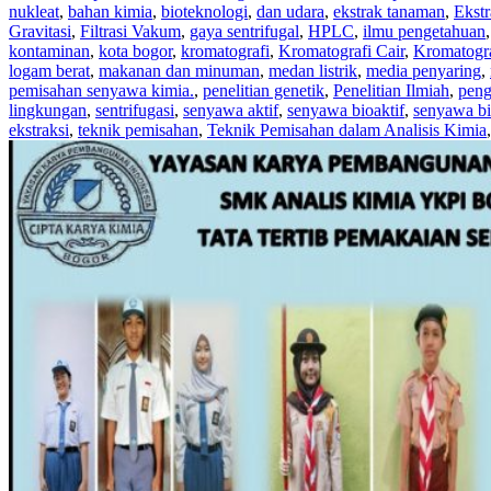
nukleat
,
bahan kimia
,
bioteknologi
,
dan udara
,
ekstrak tanaman
,
Ekstr
Gravitasi
,
Filtrasi Vakum
,
gaya sentrifugal
,
HPLC
,
ilmu pengetahuan
kontaminan
,
kota bogor
,
kromatografi
,
Kromatografi Cair
,
Kromatogra
logam berat
,
makanan dan minuman
,
medan listrik
,
media penyaring
,
pemisahan senyawa kimia.
,
penelitian genetik
,
Penelitian Ilmiah
,
peng
lingkungan
,
sentrifugasi
,
senyawa aktif
,
senyawa bioaktif
,
senyawa bi
ekstraksi
,
teknik pemisahan
,
Teknik Pemisahan dalam Analisis Kimia