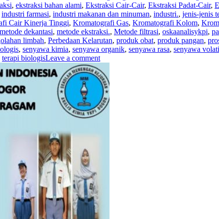
aksi
,
ekstraksi bahan alami
,
Ekstraksi Cair-Cair
,
Ekstraksi Padat-Cair
,
E
,
industri farmasi
,
industri makanan dan minuman
,
industri.
,
jenis-jenis
fi Cair Kinerja Tinggi
,
Kromatografi Gas
,
Kromatografi Kolom
,
Krom
metode dekantasi
,
metode ekstraksi.
,
Metode filtrasi
,
oskaanalisykpi
,
pa
olahan limbah
,
Perbedaan Kelarutan
,
produk obat
,
produk pangan
,
pro
ologis
,
senyawa kimia
,
senyawa organik
,
senyawa rasa
,
senyawa volati
,
terapi biologis
Leave a comment