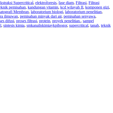
kstraksi Supercritical
,
elektroforesis
,
fase diam
,
Filtrasi
,
Filtrasi
 teknik pemisahan
,
kandungan vitamin
,
kcd wilayah II
,
komponen gizi
,
atografi Membran
,
laboratorium biologi
,
laboratorium penelitian
,
ra ilmuwan
,
pemisahan minyak dari air
,
pemisahan senyawa
,
ses difusi
,
proses filtrasi
,
protein
,
proyek penelitian.
,
sampel
l
,
sintesis kimia
,
smkanaliskimiaykpibogor
,
supercritical
,
tanah
,
teknik