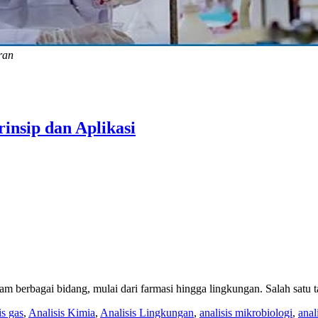
ran
insip dan Aplikasi
am berbagai bidang, mulai dari farmasi hingga lingkungan. Salah satu 
is gas
,
Analisis Kimia
,
Analisis Lingkungan
,
analisis mikrobiologi
,
anal