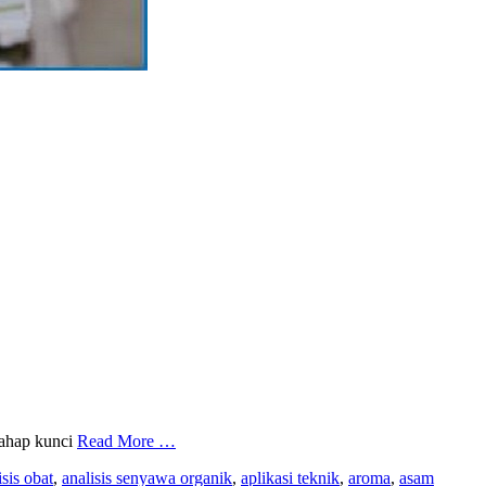
tahap kunci
Read More …
isis obat
,
analisis senyawa organik
,
aplikasi teknik
,
aroma
,
asam