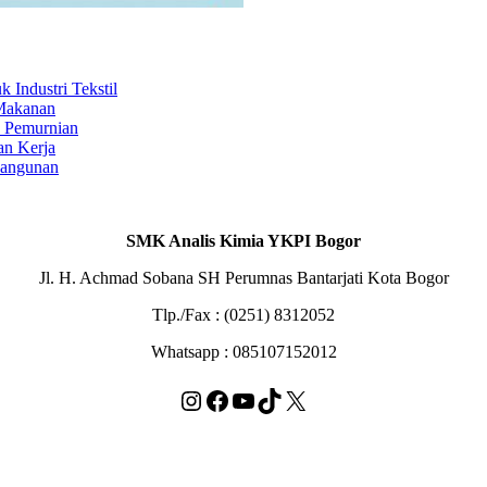
Industri Tekstil
 Makanan
s Pemurnian
an Kerja
Bangunan
SMK Analis Kimia YKPI Bogor
Jl. H. Achmad Sobana SH Perumnas Bantarjati Kota Bogor
Tlp./Fax : (0251) 8312052
Whatsapp : 085107152012
Instagram
Facebook
YouTube
TikTok
X