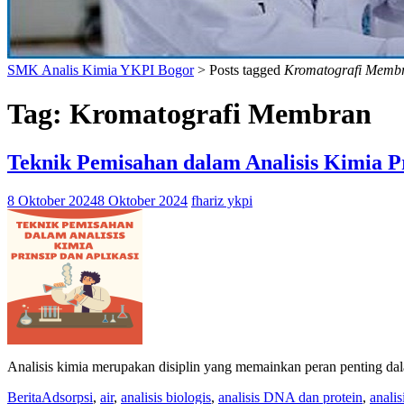
SMK Analis Kimia YKPI Bogor
>
Posts tagged
Kromatografi Memb
Tag:
Kromatografi Membran
Teknik Pemisahan dalam Analisis Kimia Pr
8 Oktober 2024
8 Oktober 2024
fhariz ykpi
Analisis kimia merupakan disiplin yang memainkan peran penting dal
Berita
Adsorpsi
,
air
,
analisis biologis
,
analisis DNA dan protein
,
analis