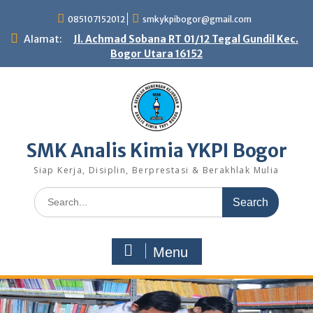
Skip
085107152012
smkykpibogor@gmail.com
to
content
Alamat:
Jl. Achmad Sobana RT 01/12 Tegal Gundil Kec.
Bogor Utara 16152
SMK Analis Kimia YKPI Bogor
Siap Kerja, Disiplin, Berprestasi & Berakhlak Mulia
Search
for:
Menu