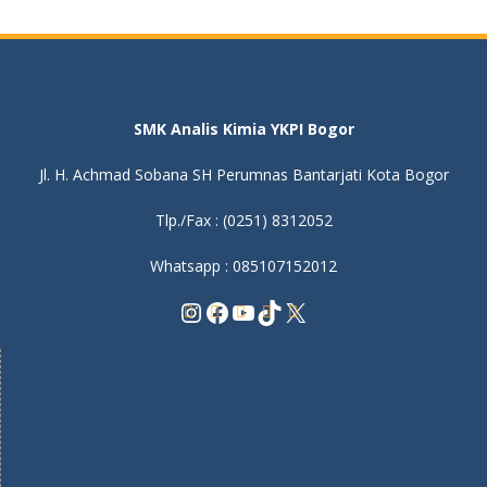
SMK Analis Kimia YKPI Bogor
Jl. H. Achmad Sobana SH Perumnas Bantarjati Kota Bogor
Tlp./Fax : (0251) 8312052
Whatsapp : 085107152012
Instagram
Facebook
YouTube
TikTok
X