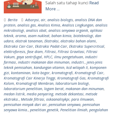
Salah satu tahap kunci
Read
More …
Berita
Adsorpsi
,
air
,
analisis biologis
,
analisis DNA dan
protein
,
analisis gas
,
Analisis Kimia
,
Analisis Lingkungan
,
analisis
mikrobiologi
,
analisis obat
,
analisis senyawa organik
,
aplikasi
teknik
,
aroma
,
asam nukleat
,
bahan kimia
,
bioteknologi
,
dan
udara
,
ekstrak tanaman
,
Ekstraksi
,
ekstraksi bahan alami
,
Ekstraksi Cair-Cair
,
Ekstraksi Padat-Cair
,
Ekstraksi Supercritical
,
elektroforesis
,
fase diam
,
Filtrasi
,
Filtrasi Gravitasi
,
Filtrasi
Vakum
,
gaya sentrifugal
,
HPLC
,
ilmu pengetahuan
,
industri
farmasi
,
industri makanan dan minuman
,
industri.
,
jenis-jenis
teknik pemisahan
,
kandungan vitamin
,
kcd wilayah II
,
komponen
gizi
,
kontaminan
,
kota bogor
,
kromatografi
,
Kromatografi Cair
,
Kromatografi Cair Kinerja Tinggi
,
Kromatografi Gas
,
Kromatografi
Kolom
,
Kromatografi Membran
,
laboratorium biologi
,
laboratorium penelitian
,
logam berat
,
makanan dan minuman
,
medan listrik
,
media penyaring
,
metode dekantasi
,
metode
ekstraksi.
,
Metode filtrasi
,
oskaanalisykpi
,
para ilmuwan
,
pemisahan minyak dari air
,
pemisahan senyawa
,
pemisahan
senyawa kimia.
,
penelitian genetik
,
Penelitian Ilmiah
,
pengolahan