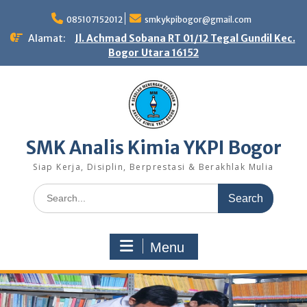
Skip
to
085107152012
smkykpibogor@gmail.com
content
Alamat:
Jl. Achmad Sobana RT 01/12 Tegal Gundil Kec.
Bogor Utara 16152
SMK Analis Kimia YKPI Bogor
Siap Kerja, Disiplin, Berprestasi & Berakhlak Mulia
Search
for:
Menu