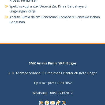
Proses Pemurnian
Spektroskopi untuk Deteksi Zat Kimia Berbahaya di
Lingkungan Kerja
Analisis Kimia dalam Penentuan Komposisi Senyawa Bahan
Bangunan
SMK Analis Kimia YKPI Bogor
Jl. H. Achmad Sobana SH Perumnas Bantarjati Kota Bogor
Tlp./Fax : (0251) 8312052
Whatsapp : 085107152012
Instagram
Facebook
YouTube
TikTok
X