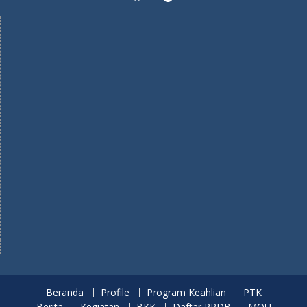
Beranda
Profile
Program Keahlian
PTK
Berita
Kegiatan
BKK
Daftar PPDB
MOU