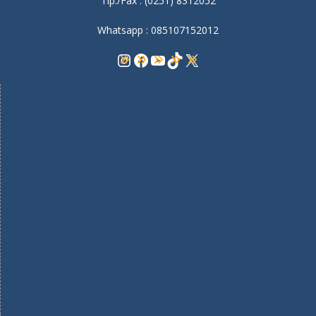
Tlp./Fax : (0251) 8312052
Whatsapp : 085107152012
Instagram
Facebook
YouTube
TikTok
X