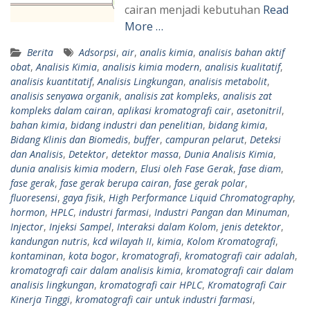
cairan menjadi kebutuhan
Read
More …
Berita
Adsorpsi
,
air
,
analis kimia
,
analisis bahan aktif
obat
,
Analisis Kimia
,
analisis kimia modern
,
analisis kualitatif
,
analisis kuantitatif
,
Analisis Lingkungan
,
analisis metabolit
,
analisis senyawa organik
,
analisis zat kompleks
,
analisis zat
kompleks dalam cairan
,
aplikasi kromatografi cair
,
asetonitril
,
bahan kimia
,
bidang industri dan penelitian
,
bidang kimia
,
Bidang Klinis dan Biomedis
,
buffer
,
campuran pelarut
,
Deteksi
dan Analisis
,
Detektor
,
detektor massa
,
Dunia Analisis Kimia
,
dunia analisis kimia modern
,
Elusi oleh Fase Gerak
,
fase diam
,
fase gerak
,
fase gerak berupa cairan
,
fase gerak polar
,
fluoresensi
,
gaya fisik
,
High Performance Liquid Chromatography
,
hormon
,
HPLC
,
industri farmasi
,
Industri Pangan dan Minuman
,
Injector
,
Injeksi Sampel
,
Interaksi dalam Kolom
,
jenis detektor
,
kandungan nutris
,
kcd wilayah II
,
kimia
,
Kolom Kromatografi
,
kontaminan
,
kota bogor
,
kromatografi
,
kromatografi cair adalah
,
kromatografi cair dalam analisis kimia
,
kromatografi cair dalam
analisis lingkungan
,
kromatografi cair HPLC
,
Kromatografi Cair
Kinerja Tinggi
,
kromatografi cair untuk industri farmasi
,