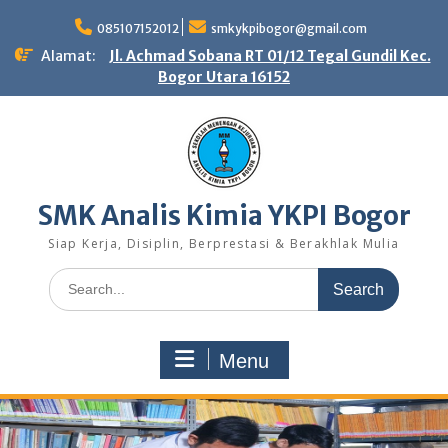
Skip
to
085107152012
smkykpibogor@gmail.com
content
Alamat:
Jl. Achmad Sobana RT 01/12 Tegal Gundil Kec.
Bogor Utara 16152
SMK Analis Kimia YKPI Bogor
Siap Kerja, Disiplin, Berprestasi & Berakhlak Mulia
Search
for:
Menu