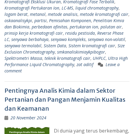
Kromatografi Eksklusi Ukuran
,
Kromatografi Fase Terbalik
,
Kromatografi Pertukaran Ion
,
LC-MS
,
liquid chromatography
,
logam berat
,
metanol
,
metode analisis
,
metode kromatografi cair
,
oskaanalisykpi
,
partisi
,
Pemisahan Komponen
,
Penelitian Kimia
dan Biokimia
,
perbedaan afinitas
,
pertukaran ion
,
polutan air
,
prinsip kerja kromatografi cair
,
residu pestisida
,
Reverse Phase
LC
,
senyawa berbahaya
,
senyawa kompleks
,
senyawa non-volatil
,
senyawa termolabil
,
Sistem Data
,
Sistem kromatografi cair
,
Size
Exclusion Chromatography
,
smkanaliskimiaykpibogor
,
Spektrometri Massa
,
teknik kromatografi cair
,
UHPLC
,
Ultra High
Performance Liquid Chromatography
,
zat aditif
Leave a
comment
Pentingnya Analis Kimia dalam Sektor
Pertanian dan Pangan Menjamin Kualitas
dan Keamanan
20 November 2024
Di dunia yang terus berkembang,