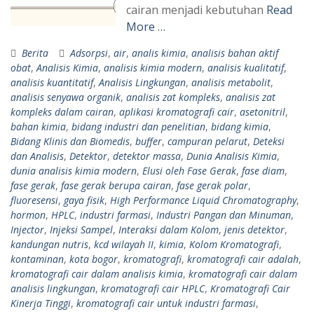
cairan menjadi kebutuhan
Read
More …
Berita
Adsorpsi
,
air
,
analis kimia
,
analisis bahan aktif
obat
,
Analisis Kimia
,
analisis kimia modern
,
analisis kualitatif
,
analisis kuantitatif
,
Analisis Lingkungan
,
analisis metabolit
,
analisis senyawa organik
,
analisis zat kompleks
,
analisis zat
kompleks dalam cairan
,
aplikasi kromatografi cair
,
asetonitril
,
bahan kimia
,
bidang industri dan penelitian
,
bidang kimia
,
Bidang Klinis dan Biomedis
,
buffer
,
campuran pelarut
,
Deteksi
dan Analisis
,
Detektor
,
detektor massa
,
Dunia Analisis Kimia
,
dunia analisis kimia modern
,
Elusi oleh Fase Gerak
,
fase diam
,
fase gerak
,
fase gerak berupa cairan
,
fase gerak polar
,
fluoresensi
,
gaya fisik
,
High Performance Liquid Chromatography
,
hormon
,
HPLC
,
industri farmasi
,
Industri Pangan dan Minuman
,
Injector
,
Injeksi Sampel
,
Interaksi dalam Kolom
,
jenis detektor
,
kandungan nutris
,
kcd wilayah II
,
kimia
,
Kolom Kromatografi
,
kontaminan
,
kota bogor
,
kromatografi
,
kromatografi cair adalah
,
kromatografi cair dalam analisis kimia
,
kromatografi cair dalam
analisis lingkungan
,
kromatografi cair HPLC
,
Kromatografi Cair
Kinerja Tinggi
,
kromatografi cair untuk industri farmasi
,