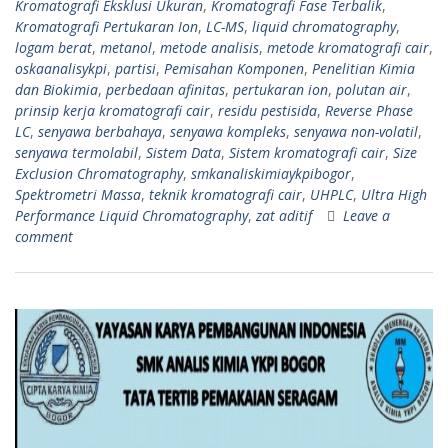
Kromatografi Eksklusi Ukuran
,
Kromatografi Fase Terbalik
,
Kromatografi Pertukaran Ion
,
LC-MS
,
liquid chromatography
,
logam berat
,
metanol
,
metode analisis
,
metode kromatografi cair
,
oskaanalisykpi
,
partisi
,
Pemisahan Komponen
,
Penelitian Kimia
dan Biokimia
,
perbedaan afinitas
,
pertukaran ion
,
polutan air
,
prinsip kerja kromatografi cair
,
residu pestisida
,
Reverse Phase
LC
,
senyawa berbahaya
,
senyawa kompleks
,
senyawa non-volatil
,
senyawa termolabil
,
Sistem Data
,
Sistem kromatografi cair
,
Size
Exclusion Chromatography
,
smkanaliskimiaykpibogor
,
Spektrometri Massa
,
teknik kromatografi cair
,
UHPLC
,
Ultra High
Performance Liquid Chromatography
,
zat aditif
Leave a
comment