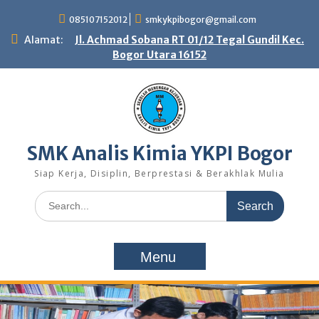
Skip
085107152012
smkykpibogor@gmail.com
to
content
Alamat:
Jl. Achmad Sobana RT 01/12 Tegal Gundil Kec.
Bogor Utara 16152
SMK Analis Kimia YKPI Bogor
Siap Kerja, Disiplin, Berprestasi & Berakhlak Mulia
Search
for:
Menu