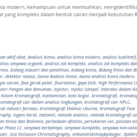
imia modern, kemampuan untuk memisahkan, mengidentifika
 yang kompleks dalam bentuk cairan menjadi kebutuhan
han aktif obat
,
Analisis Kimia
,
analisis kimia modern
,
analisis kualitatif
alisis senyawa organik
,
analisis zat kompleks
,
analisis zat kompleks da
imia
,
bidang industri dan penelitian
,
bidang kimia
,
Bidang Klinis dan B
or
,
detektor massa
,
Dunia Analisis Kimia
,
dunia analisis kimia modern
,
upa cairan
,
fase gerak polar
,
fluoresensi
,
gaya fisik
,
High Performance L
ustri Pangan dan Minuman
,
Injector
,
Injeksi Sampel
,
Interaksi dalam K
,
Kolom Kromatografi
,
kontaminan
,
kota bogor
,
kromatografi
,
kromatog
romatografi cair dalam analisis lingkungan
,
kromatografi cair HPLC
,
tuk industri farmasi
,
Kromatografi Eksklusi Ukuran
,
Kromatografi Fase 
graphy
,
logam berat
,
metanol
,
metode analisis
,
metode kromatografi ca
ian Kimia dan Biokimia
,
perbedaan afinitas
,
pertukaran ion
,
polutan ai
se Phase LC
,
senyawa berbahaya
,
senyawa kompleks
,
senyawa non-volat
cair
,
Size Exclusion Chromatography
,
smkanaliskimiaykpibogor
,
Spektr