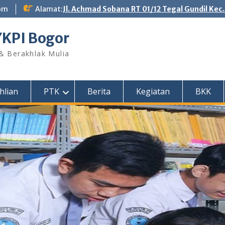
om
Alamat:
Jl. Achmad Sobana RT 01/12 Tegal Gundil Kec
YKPI Bogor
 & Berakhlak Mulia
hlian
PTK
Berita
Kegiatan
BKK