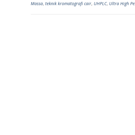
Massa
,
teknik kromatografi cair
,
UHPLC
,
Ultra High P