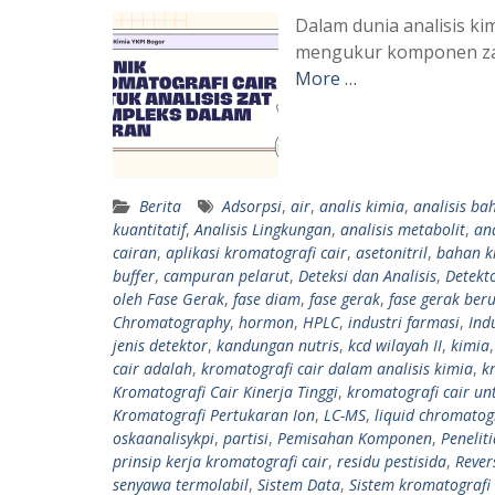
Dalam dunia analisis k
mengukur komponen zat
More …
Berita
Adsorpsi
,
air
,
analis kimia
,
analisis ba
kuantitatif
,
Analisis Lingkungan
,
analisis metabolit
,
an
cairan
,
aplikasi kromatografi cair
,
asetonitril
,
bahan k
buffer
,
campuran pelarut
,
Deteksi dan Analisis
,
Detekt
oleh Fase Gerak
,
fase diam
,
fase gerak
,
fase gerak ber
Chromatography
,
hormon
,
HPLC
,
industri farmasi
,
Ind
jenis detektor
,
kandungan nutris
,
kcd wilayah II
,
kimia
cair adalah
,
kromatografi cair dalam analisis kimia
,
k
Kromatografi Cair Kinerja Tinggi
,
kromatografi cair un
Kromatografi Pertukaran Ion
,
LC-MS
,
liquid chromato
oskaanalisykpi
,
partisi
,
Pemisahan Komponen
,
Penelit
prinsip kerja kromatografi cair
,
residu pestisida
,
Rever
senyawa termolabil
,
Sistem Data
,
Sistem kromatografi 