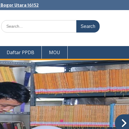
. Bogor Utara 16152
Search
for:
Daftar PPDB
MOU