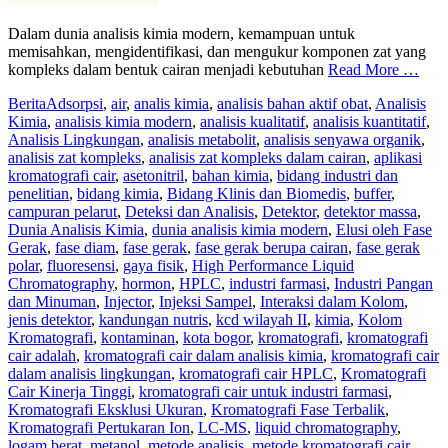
Dalam dunia analisis kimia modern, kemampuan untuk
memisahkan, mengidentifikasi, dan mengukur komponen zat yang
kompleks dalam bentuk cairan menjadi kebutuhan
Read More …
Berita
Adsorpsi
,
air
,
analis kimia
,
analisis bahan aktif obat
,
Analisis
Kimia
,
analisis kimia modern
,
analisis kualitatif
,
analisis kuantitatif
,
Analisis Lingkungan
,
analisis metabolit
,
analisis senyawa organik
,
analisis zat kompleks
,
analisis zat kompleks dalam cairan
,
aplikasi
kromatografi cair
,
asetonitril
,
bahan kimia
,
bidang industri dan
penelitian
,
bidang kimia
,
Bidang Klinis dan Biomedis
,
buffer
,
campuran pelarut
,
Deteksi dan Analisis
,
Detektor
,
detektor massa
,
Dunia Analisis Kimia
,
dunia analisis kimia modern
,
Elusi oleh Fase
Gerak
,
fase diam
,
fase gerak
,
fase gerak berupa cairan
,
fase gerak
polar
,
fluoresensi
,
gaya fisik
,
High Performance Liquid
Chromatography
,
hormon
,
HPLC
,
industri farmasi
,
Industri Pangan
dan Minuman
,
Injector
,
Injeksi Sampel
,
Interaksi dalam Kolom
,
jenis detektor
,
kandungan nutris
,
kcd wilayah II
,
kimia
,
Kolom
Kromatografi
,
kontaminan
,
kota bogor
,
kromatografi
,
kromatografi
cair adalah
,
kromatografi cair dalam analisis kimia
,
kromatografi cair
dalam analisis lingkungan
,
kromatografi cair HPLC
,
Kromatografi
Cair Kinerja Tinggi
,
kromatografi cair untuk industri farmasi
,
Kromatografi Eksklusi Ukuran
,
Kromatografi Fase Terbalik
,
Kromatografi Pertukaran Ion
,
LC-MS
,
liquid chromatography
,
logam berat
,
metanol
,
metode analisis
,
metode kromatografi cair
,