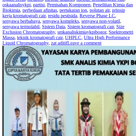
oskaanalisykpi
,
partisi
,
Pemisahan Komponen
,
Penelitian Kimia dan
Biokimia
,
perbedaan afinitas
,
pertukaran ion
,
polutan air
,
prinsip
kerja kromatografi cair
,
residu pestisida
,
Reverse Phase LC
,
senyawa berbahaya
,
senyawa kompleks
,
senyawa non-volatil
,
senyawa termolabil
,
Sistem Data
,
Sistem kromatografi cair
,
Size
Exclusion Chromatography
,
smkanaliskimiaykpibogor
,
Spektrometri
Massa
,
teknik kromatografi cair
,
UHPLC
,
Ultra High Performance
Liquid Chromatography
,
zat aditif
Leave a comment