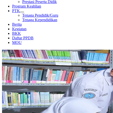
Prestasi Peserta Didik
Program Keahlian
PTK
Tenaga Pendidik/Guru
Tenaga Kependidikan
Berita
Kegiatan
BKK
Daftar PPDB
MOU
PERPUSTAKAAN