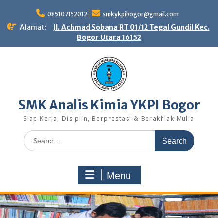
Skip
to
085107152012
smkykpibogor@gmail.com
content
Alamat:
Jl. Achmad Sobana RT 01/12 Tegal Gundil Kec.
Bogor Utara 16152
SMK Analis Kimia YKPI Bogor
Siap Kerja, Disiplin, Berprestasi & Berakhlak Mulia
Search
for:
Menu