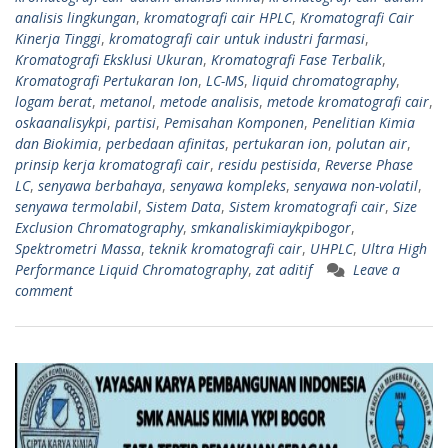
analisis lingkungan
,
kromatografi cair HPLC
,
Kromatografi Cair
Kinerja Tinggi
,
kromatografi cair untuk industri farmasi
,
Kromatografi Eksklusi Ukuran
,
Kromatografi Fase Terbalik
,
Kromatografi Pertukaran Ion
,
LC-MS
,
liquid chromatography
,
logam berat
,
metanol
,
metode analisis
,
metode kromatografi cair
,
oskaanalisykpi
,
partisi
,
Pemisahan Komponen
,
Penelitian Kimia
dan Biokimia
,
perbedaan afinitas
,
pertukaran ion
,
polutan air
,
prinsip kerja kromatografi cair
,
residu pestisida
,
Reverse Phase
LC
,
senyawa berbahaya
,
senyawa kompleks
,
senyawa non-volatil
,
senyawa termolabil
,
Sistem Data
,
Sistem kromatografi cair
,
Size
Exclusion Chromatography
,
smkanaliskimiaykpibogor
,
Spektrometri Massa
,
teknik kromatografi cair
,
UHPLC
,
Ultra High
Performance Liquid Chromatography
,
zat aditif
Leave a
comment