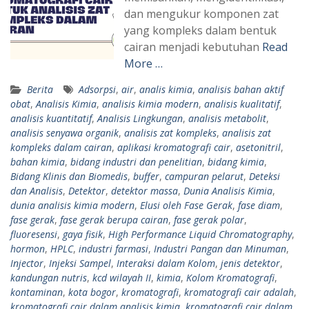
dan mengukur komponen zat
yang kompleks dalam bentuk
cairan menjadi kebutuhan
Read
More …
Berita
Adsorpsi
,
air
,
analis kimia
,
analisis bahan aktif
obat
,
Analisis Kimia
,
analisis kimia modern
,
analisis kualitatif
,
analisis kuantitatif
,
Analisis Lingkungan
,
analisis metabolit
,
analisis senyawa organik
,
analisis zat kompleks
,
analisis zat
kompleks dalam cairan
,
aplikasi kromatografi cair
,
asetonitril
,
bahan kimia
,
bidang industri dan penelitian
,
bidang kimia
,
Bidang Klinis dan Biomedis
,
buffer
,
campuran pelarut
,
Deteksi
dan Analisis
,
Detektor
,
detektor massa
,
Dunia Analisis Kimia
,
dunia analisis kimia modern
,
Elusi oleh Fase Gerak
,
fase diam
,
fase gerak
,
fase gerak berupa cairan
,
fase gerak polar
,
fluoresensi
,
gaya fisik
,
High Performance Liquid Chromatography
,
hormon
,
HPLC
,
industri farmasi
,
Industri Pangan dan Minuman
,
Injector
,
Injeksi Sampel
,
Interaksi dalam Kolom
,
jenis detektor
,
kandungan nutris
,
kcd wilayah II
,
kimia
,
Kolom Kromatografi
,
kontaminan
,
kota bogor
,
kromatografi
,
kromatografi cair adalah
,
kromatografi cair dalam analisis kimia
,
kromatografi cair dalam