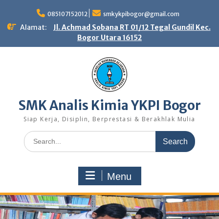
Skip
to
085107152012
smkykpibogor@gmail.com
content
Alamat:
Jl. Achmad Sobana RT 01/12 Tegal Gundil Kec.
Bogor Utara 16152
SMK Analis Kimia YKPI Bogor
Siap Kerja, Disiplin, Berprestasi & Berakhlak Mulia
Search
for:
Menu