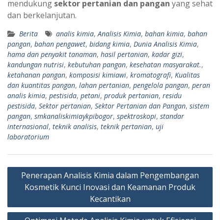
mendukung
sektor pertanian dan pangan
yang sehat
dan berkelanjutan.
Berita
analis kimia
,
Analisis Kimia
,
bahan kimia
,
bahan
pangan
,
bahan pengawet
,
bidang kimia
,
Dunia Analisis Kimia
,
hama dan penyakit tanaman
,
hasil pertanian
,
kadar gizi
,
kandungan nutrisi
,
kebutuhan pangan
,
kesehatan masyarakat.
,
ketahanan pangan
,
komposisi kimiawi
,
kromatografi
,
Kualitas
dan kuantitas pangan
,
lahan pertanian
,
pengelola pangan
,
peran
analis kimia
,
pestisida
,
petani
,
produk pertanian
,
residu
pestisida
,
Sektor pertanian
,
Sektor Pertanian dan Pangan
,
sistem
pangan
,
smkanaliskimiaykpibogor
,
spektroskopi
,
standar
internasional
,
teknik analisis
,
teknik pertanian
,
uji
laboratorium
Navigasi
Penerapan Analisis Kimia dalam Pengembangan
pos
Kosmetik Kunci Inovasi dan Keamanan Produk
Kecantikan