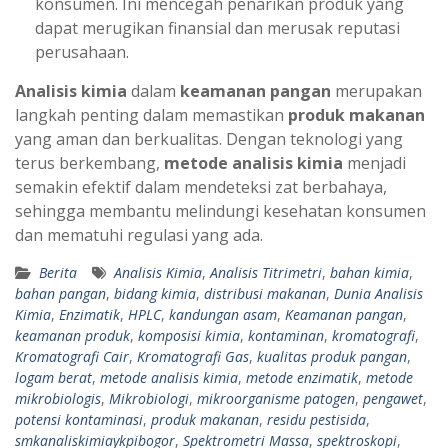
konsumen. Ini mencegah penarikan produk yang
dapat merugikan finansial dan merusak reputasi
perusahaan.
Analisis kimia
dalam
keamanan pangan
merupakan
langkah penting dalam memastikan
produk makanan
yang aman dan berkualitas. Dengan teknologi yang
terus berkembang,
metode analisis kimia
menjadi
semakin efektif dalam mendeteksi zat berbahaya,
sehingga membantu melindungi kesehatan konsumen
dan mematuhi regulasi yang ada.
Berita
Analisis Kimia
,
Analisis Titrimetri
,
bahan kimia
,
bahan pangan
,
bidang kimia
,
distribusi makanan
,
Dunia Analisis
Kimia
,
Enzimatik
,
HPLC
,
kandungan asam
,
Keamanan pangan
,
keamanan produk
,
komposisi kimia
,
kontaminan
,
kromatografi
,
Kromatografi Cair
,
Kromatografi Gas
,
kualitas produk pangan
,
logam berat
,
metode analisis kimia
,
metode enzimatik
,
metode
mikrobiologis
,
Mikrobiologi
,
mikroorganisme patogen
,
pengawet
,
potensi kontaminasi
,
produk makanan
,
residu pestisida
,
smkanaliskimiaykpibogor
,
Spektrometri Massa
,
spektroskopi
,