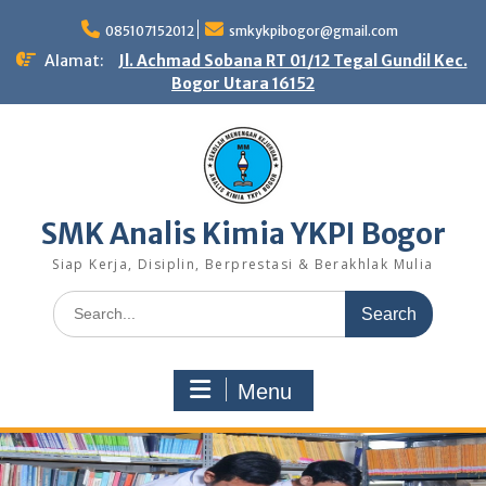
Skip
to
085107152012
smkykpibogor@gmail.com
content
Alamat:
Jl. Achmad Sobana RT 01/12 Tegal Gundil Kec.
Bogor Utara 16152
SMK Analis Kimia YKPI Bogor
Siap Kerja, Disiplin, Berprestasi & Berakhlak Mulia
Search
for:
Menu