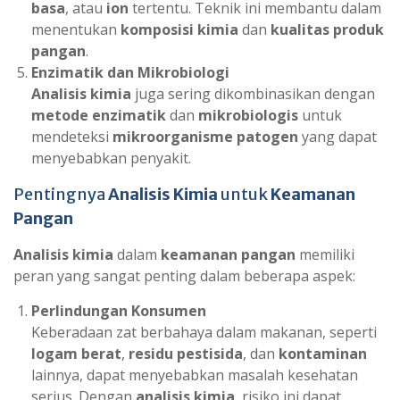
basa
, atau
ion
tertentu. Teknik ini membantu dalam
menentukan
komposisi kimia
dan
kualitas produk
pangan
.
Enzimatik dan Mikrobiologi
Analisis kimia
juga sering dikombinasikan dengan
metode enzimatik
dan
mikrobiologis
untuk
mendeteksi
mikroorganisme patogen
yang dapat
menyebabkan penyakit.
Pentingnya
Analisis Kimia
untuk
Keamanan
Pangan
Analisis kimia
dalam
keamanan pangan
memiliki
peran yang sangat penting dalam beberapa aspek:
Perlindungan Konsumen
Keberadaan zat berbahaya dalam makanan, seperti
logam berat
,
residu pestisida
, dan
kontaminan
lainnya, dapat menyebabkan masalah kesehatan
serius. Dengan
analisis kimia
, risiko ini dapat