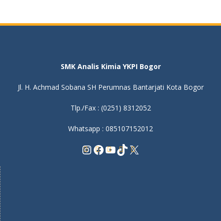
SMK Analis Kimia YKPI Bogor
Jl. H. Achmad Sobana SH Perumnas Bantarjati Kota Bogor
Tlp./Fax : (0251) 8312052
Whatsapp : 085107152012
Instagram
Facebook
YouTube
TikTok
X