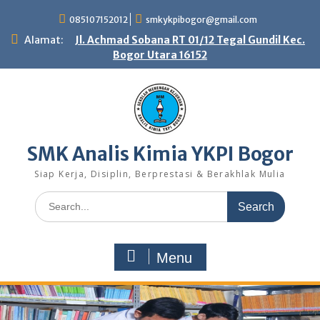
Skip
085107152012
smkykpibogor@gmail.com
to
content
Alamat:
Jl. Achmad Sobana RT 01/12 Tegal Gundil Kec.
Bogor Utara 16152
SMK Analis Kimia YKPI Bogor
Siap Kerja, Disiplin, Berprestasi & Berakhlak Mulia
Search
for:
Menu