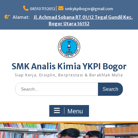
Skip
to
085107152012
smkykpibogor@gmail.com
content
Alamat:
Jl. Achmad Sobana RT 01/12 Tegal Gundil Kec.
Bogor Utara 16152
SMK Analis Kimia YKPI Bogor
Siap Kerja, Disiplin, Berprestasi & Berakhlak Mulia
Search
for:
Menu