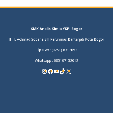
SMK Analis Kimia YKPI Bogor
Jl. H. Achmad Sobana SH Perumnas Bantarjati Kota Bogor
Tlp./Fax : (0251) 8312052
Whatsapp : 085107152012
Instagram
Facebook
YouTube
TikTok
X