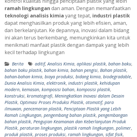
kontrol kualitas hingga penciptaan plastik yang lebih
ramah lingkungan
dan aman. Dengan memanfaatkan
teknologi analisis kimia
yang tepat,
industri plastik
dapat menghasilkan produk yang lebih efisien, aman,
dan berkelanjutan. Ke depannya, inovasi dalam bidang
ini akan terus berkembang, memungkinkan kita untuk
menikmati manfaat plastik dengan dampak yang lebih
kecil terhadap lingkungan
Berita
aditif
,
Analisis Kimia
,
aplikasi plastik
,
bahan baku
,
bahan baku plastik
,
bahan kimia
,
bahan pengisi
,
Bahan plastik
,
bahan-bahan kimia
,
biaya produksi
,
bidang kimia
,
biodegradable
,
Dunia Analisis Kimia
,
elektronik
,
industri plastik
,
kehidupan
modern
,
kemasan
,
komposisi bahan
,
komposisi plastik
,
konstruksi
,
kromatografi
,
Meningkatkan Inovasi dalam Desain
Plastik
,
Optimasi Proses Produksi Plastik
,
otomotif
,
para
ilmuwan
,
pencemaran plastik
,
Penciptaan Plastik yang Lebih
Ramah Lingkungan
,
pengembang bahan plastik
,
pengembangan
bahan plastik
,
Pengujian Keamanan dan Keberlanjutan Produk
Plastik
,
peraturan lingkungan
,
plastik ramah lingkungan
,
polimer
,
produk plastik
,
proses produksi
,
ramah lingkungan
,
sifat fisik
,