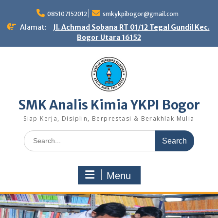
Skip
to
085107152012
smkykpibogor@gmail.com
content
Alamat:
Jl. Achmad Sobana RT 01/12 Tegal Gundil Kec.
Bogor Utara 16152
SMK Analis Kimia YKPI Bogor
Siap Kerja, Disiplin, Berprestasi & Berakhlak Mulia
Search
for:
Menu