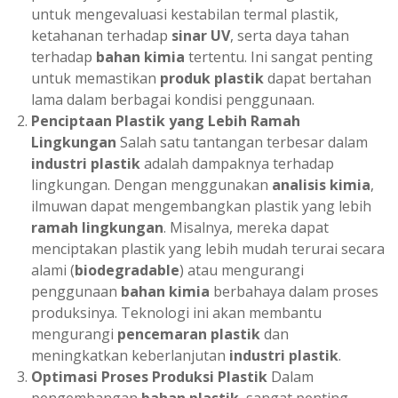
untuk mengevaluasi kestabilan termal plastik,
ketahanan terhadap
sinar UV
, serta daya tahan
terhadap
bahan kimia
tertentu. Ini sangat penting
untuk memastikan
produk plastik
dapat bertahan
lama dalam berbagai kondisi penggunaan.
Penciptaan Plastik yang Lebih Ramah
Lingkungan
Salah satu tantangan terbesar dalam
industri plastik
adalah dampaknya terhadap
lingkungan. Dengan menggunakan
analisis kimia
,
ilmuwan dapat mengembangkan plastik yang lebih
ramah lingkungan
. Misalnya, mereka dapat
menciptakan plastik yang lebih mudah terurai secara
alami (
biodegradable
) atau mengurangi
penggunaan
bahan kimia
berbahaya dalam proses
produksinya. Teknologi ini akan membantu
mengurangi
pencemaran plastik
dan
meningkatkan keberlanjutan
industri plastik
.
Optimasi Proses Produksi Plastik
Dalam
pengembangan
bahan plastik
, sangat penting