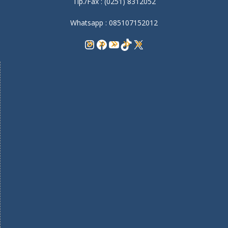
Tlp./Fax : (0251) 8312052
Whatsapp : 085107152012
Instagram
Facebook
YouTube
TikTok
X