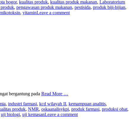
ota bogor
,
kualitas produk
,
kualitas produk makanan
,
Laboratorium
 produk
,
pengawasan produk makanan
,
pestisida
,
produk biji-bijian
,
mikotoksin
,
vitamin
Leave a comment
sangat bergantung pada
Read More …
mia
,
industri farmasi
,
kcd wilayah II
,
kemampuan analitis
,
ualitas produk
,
NMR
,
oskaanalisykpi
,
produk farmasi
,
produksi obat
,
,
uji biologi
,
uji kemasan
Leave a comment