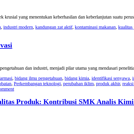
k krusial yang menentukan keberhasilan dan keberlanjutan suatu peru
n
,
industri modern
,
kandungan zat aktif
,
kontaminasi makanan
,
kualitas
vasi
engetahuan dan industri, menjadi pilar utama yang mendasari peneliti
farmasi
,
bidang ilmu pengetahuan
,
bidang kimia
,
identifikasi senyawa
,
obatan
,
Perkembangan teknologi
,
perubahan iklim
,
produk akhir
,
reaksi
comment
litas Produk: Kontribusi SMK Analis Kim