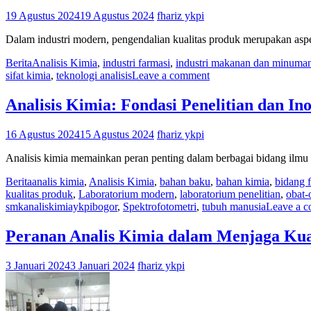
19 Agustus 2024
19 Agustus 2024
fhariz ykpi
Dalam industri modern, pengendalian kualitas produk merupakan aspe
Berita
Analisis Kimia
,
industri farmasi
,
industri makanan dan minuma
sifat kimia
,
teknologi analisis
Leave a comment
Analisis Kimia: Fondasi Penelitian dan Ino
16 Agustus 2024
15 Agustus 2024
fhariz ykpi
Analisis kimia memainkan peran penting dalam berbagai bidang ilmu p
Berita
analis kimia
,
Analisis Kimia
,
bahan baku
,
bahan kimia
,
bidang 
kualitas produk
,
Laboratorium modern
,
laboratorium penelitian
,
obat-
smkanaliskimiaykpibogor
,
Spektrofotometri
,
tubuh manusia
Leave a 
Peranan Analis Kimia dalam Menjaga Kua
3 Januari 2024
3 Januari 2024
fhariz ykpi