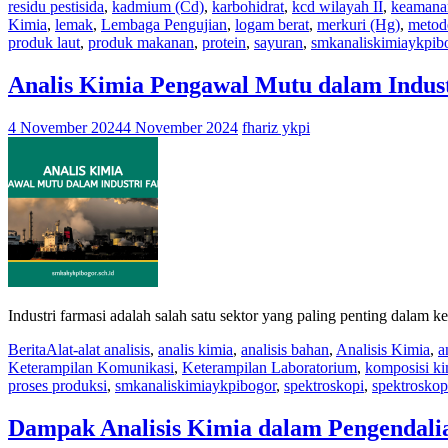
residu pestisida
,
kadmium (Cd)
,
karbohidrat
,
kcd wilayah II
,
keamana
Kimia
,
lemak
,
Lembaga Pengujian
,
logam berat
,
merkuri (Hg)
,
metode
produk laut
,
produk makanan
,
protein
,
sayuran
,
smkanaliskimiaykpib
Analis Kimia Pengawal Mutu dalam Indus
4 November 2024
4 November 2024
fhariz ykpi
Industri farmasi adalah salah satu sektor yang paling penting dala
Berita
Alat-alat analisis
,
analis kimia
,
analisis bahan
,
Analisis Kimia
,
a
Keterampilan Komunikasi
,
Keterampilan Laboratorium
,
komposisi ki
proses produksi
,
smkanaliskimiaykpibogor
,
spektroskopi
,
spektrosko
Dampak Analisis Kimia dalam Pengendali