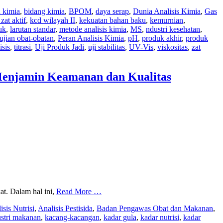
 kimia
,
bidang kimia
,
BPOM
,
daya serap
,
Dunia Analisis Kimia
,
Gas
at aktif
,
kcd wilayah II
,
kekuatan bahan baku
,
kemurnian
,
uk
,
larutan standar
,
metode analisis kimia
,
MS
,
ndustri kesehatan
,
ujian obat-obatan
,
Peran Analisis Kimia
,
pH
,
produk akhir
,
produk
isis
,
titrasi
,
Uji Produk Jadi
,
uji stabilitas
,
UV-Vis
,
viskositas
,
zat
Menjamin Keamanan dan Kualitas
t. Dalam hal ini,
Read More …
isis Nutrisi
,
Analisis Pestisida
,
Badan Pengawas Obat dan Makanan
,
ustri makanan
,
kacang-kacangan
,
kadar gula
,
kadar nutrisi
,
kadar