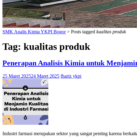
SMK Analis Kimia YKPI Bogor
>
Posts tagged
kualitas produk
Tag:
kualitas produk
Penerapan Analisis Kimia untuk Menjamin 
25 Maret 2025
24 Maret 2025
fhariz ykpi
Industri farmasi merupakan sektor yang sangat penting karena berkai