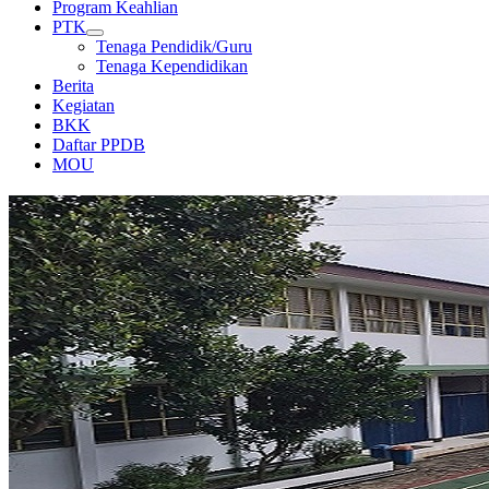
Program Keahlian
PTK
Tenaga Pendidik/Guru
Tenaga Kependidikan
Berita
Kegiatan
BKK
Daftar PPDB
MOU
GEDUNG DAN LAPANGAN