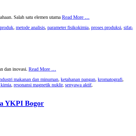
sahaan. Salah satu elemen utama
Read More …
 produk
,
metode analisis
,
parameter fisikokimia
,
proses produksi
,
sifat-
an dan inovasi.
Read More …
industri makanan dan minuman
,
ketahanan pangan
,
kromatografi
,
 kimia
,
resonansi magnetik nuklir
,
senyawa aktif
,
ia YKPI Bogor