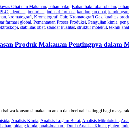
gawas Obat dan Makanan
,
bahan baku
,
Bahan baku obat-obatan
,
bahan
PLC
,
identitas
,
impuritas
,
industri farmasi
,
kandungan obat
,
kandungan z
nan
,
kromatografi
,
Kromatografi Cair
,
Kromatografi Gas
,
kualitas prod
sar farmasi global
,
Pemantauan Proses Produksi
,
Pengujian kimia
,
peng
ektroskopi
,
stabilitas obat
,
standar kualitas
,
struktur molekul
,
teknik anal
awasan Produk Makanan Pentingnya dalam 
bahwa konsumsi makanan aman dan berkualitas tinggi bagi masyaraka
isida
,
Analisis Kimia
,
Analisis Logam Berat
,
Analisis Mikotoksin
,
Anal
mbahan
,
bidang kimia
,
buah-buahan.
,
Dunia Analisis Kimia
,
gluten
,
ind