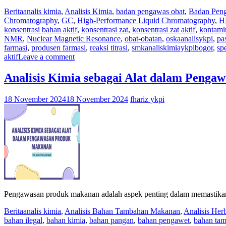
Berita
analis kimia
,
Analisis Kimia
,
badan pengawas obat
,
Badan Pen
Chromatography
,
GC
,
High-Performance Liquid Chromatography
,
H
konsentrasi bahan aktif
,
konsentrasi zat
,
konsentrasi zat aktif
,
kontami
NMR
,
Nuclear Magnetic Resonance
,
obat-obatan
,
oskaanalisykpi
,
pa
farmasi
,
produsen farmasi
,
reaksi titrasi
,
smkanaliskimiaykpibogor
,
sp
aktif
Leave a comment
Analisis Kimia sebagai Alat dalam Peng
18 November 2024
18 November 2024
fhariz ykpi
Pengawasan produk makanan adalah aspek penting dalam memastikan 
Berita
analis kimia
,
Analisis Bahan Tambahan Makanan
,
Analisis Herb
bahan ilegal
,
bahan kimia
,
bahan pangan
,
bahan pengawet
,
bahan ta