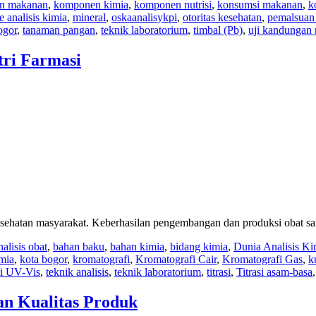
n makanan
,
komponen kimia
,
komponen nutrisi
,
konsumsi makanan
,
k
 analisis kimia
,
mineral
,
oskaanalisykpi
,
otoritas kesehatan
,
pemalsuan
ogor
,
tanaman pangan
,
teknik laboratorium
,
timbal (Pb)
,
uji kandungan 
tri Farmasi
m kesehatan masyarakat. Keberhasilan pengembangan dan produksi obat 
nalisis obat
,
bahan baku
,
bahan kimia
,
bidang kimia
,
Dunia Analisis Ki
mia
,
kota bogor
,
kromatografi
,
Kromatografi Cair
,
Kromatografi Gas
,
k
pi UV-Vis
,
teknik analisis
,
teknik laboratorium
,
titrasi
,
Titrasi asam-basa
an Kualitas Produk