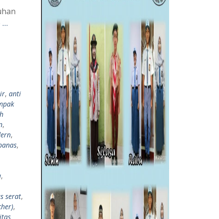
uhan
 …
ir
,
anti
mpak
h
n
,
dern
,
panas
,
a
,
s serat
,
cher)
,
itas