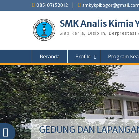
Skip
085107152012
smkykpibogor@gmail.co
to
content
SMK Analis Kimia 
Siap Kerja, Disiplin, Berprestasi
Beranda
Profile
Program Kea
GEDUNG DAN LAPANGA