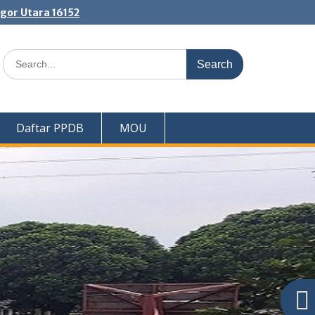
ogor Utara 16152
Search
for:
Daftar PPDB
MOU