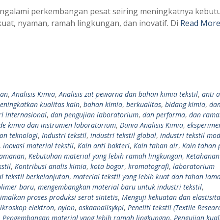
 mengalami perkembangan pesat seiring meningkatnya kebut
uat, nyaman, ramah lingkungan, dan inovatif. Di
Read More
han
,
Analisis Kimia
,
Analisis zat pewarna dan bahan kimia tekstil
,
anti a
eningkatkan kualitas kain
,
bahan kimia
,
berkualitas
,
bidang kimia
,
da
i internasional
,
dan pengujian laboratorium
,
dan performa
,
dan rama
de kimia dan instrumen laboratorium
,
Dunia Analisis Kimia
,
eksperime
ion teknologi
,
Industri tekstil
,
industri tekstil global
,
industri tekstil mo
,
inovasi material tekstil
,
Kain anti bakteri
,
Kain tahan air
,
Kain tahan 
eamanan
,
Kebutuhan material yang lebih ramah lingkungan
,
Ketahanan
stil
,
Kontribusi analis kimia
,
kota bogor
,
kromatografi
,
laboratorium
l tekstil berkelanjutan
,
material tekstil yang lebih kuat dan tahan lam
limer baru
,
mengembangkan material baru untuk industri tekstil
,
malkan proses produksi serat sintetis
,
Menguji kekuatan dan elastisita
ikroskop elektron
,
nylon
,
oskaanalisykpi
,
Peneliti tekstil (Textile Resear
,
Pengembangan material yang lebih ramah lingkungan
,
Pengujian kual