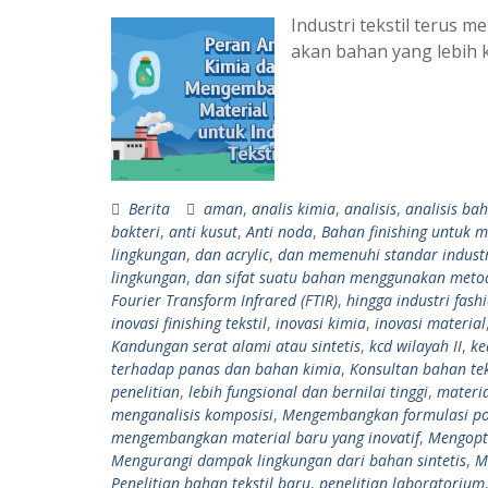
Industri tekstil terus
akan bahan yang lebih k
Berita
aman
,
analis kimia
,
analisis
,
analisis ba
bakteri
,
anti kusut
,
Anti noda
,
Bahan finishing untuk m
lingkungan
,
dan acrylic
,
dan memenuhi standar industr
lingkungan
,
dan sifat suatu bahan menggunakan meto
Fourier Transform Infrared (FTIR)
,
hingga industri fash
inovasi finishing tekstil
,
inovasi kimia
,
inovasi material
Kandungan serat alami atau sintetis
,
kcd wilayah II
,
k
terhadap panas dan bahan kimia
,
Konsultan bahan tek
penelitian
,
lebih fungsional dan bernilai tinggi
,
materia
menganalisis komposisi
,
Mengembangkan formulasi po
mengembangkan material baru yang inovatif
,
Mengopti
Mengurangi dampak lingkungan dari bahan sintetis
,
M
Penelitian bahan tekstil baru
,
penelitian laboratorium