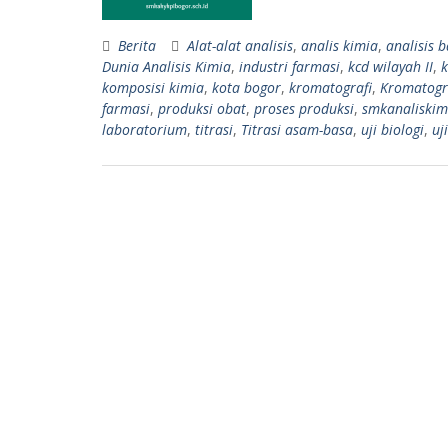
Berita
Alat-alat analisis
,
analis kimia
,
analisis 
Dunia Analisis Kimia
,
industri farmasi
,
kcd wilayah II
,
komposisi kimia
,
kota bogor
,
kromatografi
,
Kromatogra
farmasi
,
produksi obat
,
proses produksi
,
smkanaliskim
laboratorium
,
titrasi
,
Titrasi asam-basa
,
uji biologi
,
uj