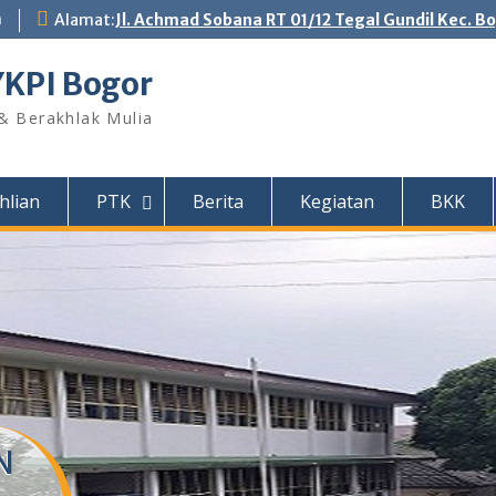
m
Alamat:
Jl. Achmad Sobana RT 01/12 Tegal Gundil Kec. B
YKPI Bogor
 & Berakhlak Mulia
hlian
PTK
Berita
Kegiatan
BKK
N