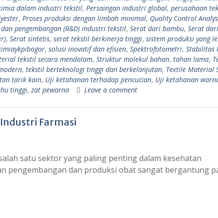
imia dalam industri tekstil
,
Persaingan industri global
,
perusahaan tek
yester
,
Proses produksi dengan limbah minimal
,
Quality Control Analys
t dan pengembangan (R&D) industri tekstil
,
Serat dari bambu
,
Serat dar
r)
,
Serat sintetis
,
serat tekstil berkinerja tinggi
,
sistem produksi yang le
kimiaykpibogor
,
solusi inovatif dan efisien
,
Spektrofotometri
,
Stabilitas
terial tekstil secara mendalam
,
Struktur molekul bahan
,
tahan lama
,
T
 modern
,
tekstil berteknologi tinggi dan berkelanjutan
,
Textile Material 
tan tarik kain
,
Uji ketahanan terhadap pencucian
,
Uji ketahanan warn
hu tinggi
,
zat pewarna
Leave a comment
Industri Farmasi
 salah satu sektor yang paling penting dalam kesehatan
lan pengembangan dan produksi obat sangat bergantung p