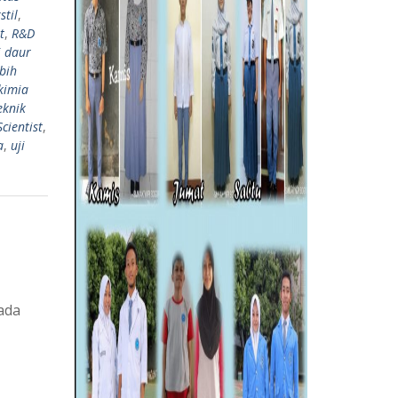
stil
,
t
,
R&D
i daur
bih
 kimia
eknik
Scientist
,
a
,
uji
ada