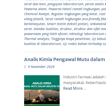
serat dan kain
,
pengujian laboratorium
,
peran analis k
Pewarna alami
,
Pewarna tekstil ramah lingkungan
,
pol
Chemical Analyst
,
Regulasi lingkungan yang ketat
,
rise
ulang plastik
,
Serat ramah lingkungan (eco-friendly fibe
berkelanjutan
,
Smart textile (tekstil pintar)
,
smkanalis
serat
,
standar kualitas
,
struktur
,
struktur dan sifat ma
pewarnaan yang lebih efisien
,
teknologi laboratorium
Thermal analysis
,
Tingginya biaya penelitian
,
Uji kekua
kualitas di laboratorium
,
Uji reaksi bahan terhadap su
Analis Kimia Pengawal Mutu dalam 
4 November 2024
Industri farmasi adalah
masyarakat. Keberhasi
Read More …