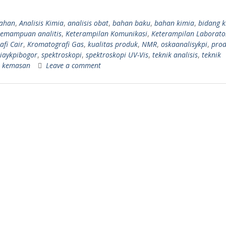
bahan
,
Analisis Kimia
,
analisis obat
,
bahan baku
,
bahan kimia
,
bidang k
kemampuan analitis
,
Keterampilan Komunikasi
,
Keterampilan Laborat
fi Cair
,
Kromatografi Gas
,
kualitas produk
,
NMR
,
oskaanalisykpi
,
pro
iaykpibogor
,
spektroskopi
,
spektroskopi UV-Vis
,
teknik analisis
,
teknik
i kemasan
Leave a comment