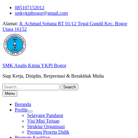
Skip
085107152012
to
smkykpibogor@gmail.com
content
Alamat:
Jl. Achmad Sobana RT 01/12 Tegal Gundil Kec. Bogor
Utara 16152
SMK Analis Kimia YKPI Bogor
Siap Kerja, Disiplin, Berprestasi & Berakhlak Mulia
Search
for:
Menu
Beranda
Profile
Selayang Pandang
Visi Misi Tujuan
Struktur Organisasi
Prestasi Peserta Didik
Program Keahlian