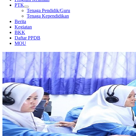
PTK
Tenaga Pendidik/Guru
Tenaga Kependidikan
Berita
Kegiatan
BKK
Daftar PPDB
MOU
LABORATORIUM KOMPUTER