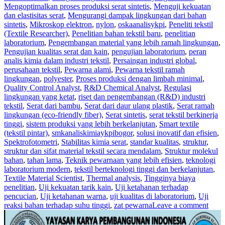
Mengoptimalkan proses produksi serat sintetis
,
Menguji kekuatan
dan elastisitas serat
,
Mengurangi dampak lingkungan dari bahan
sintetis
,
Mikroskop elektron
,
nylon
,
oskaanalisykpi
,
Peneliti tekstil
(Textile Researcher)
,
Penelitian bahan tekstil baru
,
penelitian
laboratorium
,
Pengembangan material yang lebih ramah lingkungan
,
Pengujian kualitas serat dan kain
,
pengujian laboratorium
,
peran
analis kimia dalam industri tekstil
,
Persaingan industri global
,
perusahaan tekstil
,
Pewarna alami
,
Pewarna tekstil ramah
lingkungan
,
polyester
,
Proses produksi dengan limbah minimal
,
Quality Control Analyst
,
R&D Chemical Analyst
,
Regulasi
lingkungan yang ketat
,
riset dan pengembangan (R&D) industri
tekstil
,
Serat dari bambu
,
Serat dari daur ulang plastik
,
Serat ramah
lingkungan (eco-friendly fiber)
,
Serat sintetis
,
serat tekstil berkinerja
tinggi
,
sistem produksi yang lebih berkelanjutan
,
Smart textile
(tekstil pintar)
,
smkanaliskimiaykpibogor
,
solusi inovatif dan efisien
,
Spektrofotometri
,
Stabilitas kimia serat
,
standar kualitas
,
struktur
,
struktur dan sifat material tekstil secara mendalam
,
Struktur molekul
bahan
,
tahan lama
,
Teknik pewarnaan yang lebih efisien
,
teknologi
laboratorium modern
,
tekstil berteknologi tinggi dan berkelanjutan
,
Textile Material Scientist
,
Thermal analysis
,
Tingginya biaya
penelitian
,
Uji kekuatan tarik kain
,
Uji ketahanan terhadap
pencucian
,
Uji ketahanan warna
,
uji kualitas di laboratorium
,
Uji
reaksi bahan terhadap suhu tinggi
,
zat pewarna
Leave a comment