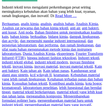
Industri tekstil terus mengalami perkembangan pesat seiring
meningkatnya kebutuhan akan bahan yang lebih kuat, nyaman,
ramah lingkungan, dan inovatif. Di
Read More …
Berita
aman
,
analis kimia
,
analisis
,
analisis bahan
,
Analisis Kimia
,
Analisis zat pewarna dan bahan kimia tekstil
,
anti air
,
anti bakteri
,
anti kusut
,
Anti noda
,
Bahan finishing untuk meningkatkan kualitas
kain
,
bahan kimia
,
berkualitas
,
bidang kimia
,
dampak lingkungan
,
dan acrylic
,
dan memenuhi standar industri internasional
,
dan
pengujian laboratorium
,
dan performa
,
dan ramah lingkungan
,
dan
sifat suatu bahan menggunakan metode kimia dan instrumen
laboratorium
,
Dunia Analisis Kimia
,
eksperimen
,
Fourier Transform
Infrared (FTIR)
,
hingga industri fashion teknologi
,
Industri tekstil
,
industri tekstil global
,
industri tekstil modern
,
inovasi finishing
tekstil
,
inovasi kimia
,
inovasi material
,
inovasi material tekstil
,
Kain
anti bakteri
,
Kain tahan air
,
Kain tahan panas
,
Kandungan serat
alami atau sintetis
,
kcd wilayah II
,
keamanan
,
Kebutuhan material
yang lebih ramah lingkungan
,
Ketahanan terhadap panas dan bahan
kimia
,
Konsultan bahan tekstil
,
Kontribusi analis kimia
,
kota bogor
,
kromatografi
,
laboratorium penelitian
,
lebih fungsional dan bernilai
tinggi
,
material tekstil berkelanjutan
,
material tekstil yang lebih kuat
dan tahan lama
,
menganalisis komposisi
,
Mengembangkan
formulasi polimer baru
,
mengembangkan material baru untuk
industri tekstil
,
mengembangkan material baru yang inovatif
,