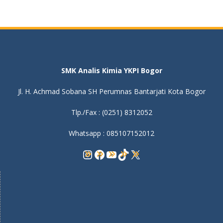
SMK Analis Kimia YKPI Bogor
Jl. H. Achmad Sobana SH Perumnas Bantarjati Kota Bogor
Tlp./Fax : (0251) 8312052
Whatsapp : 085107152012
Instagram
Facebook
YouTube
TikTok
X