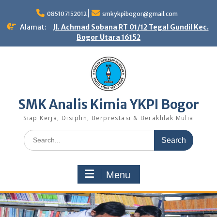
Skip
to
085107152012
smkykpibogor@gmail.com
content
Alamat:
Jl. Achmad Sobana RT 01/12 Tegal Gundil Kec.
Bogor Utara 16152
SMK Analis Kimia YKPI Bogor
Siap Kerja, Disiplin, Berprestasi & Berakhlak Mulia
Search
for:
Menu