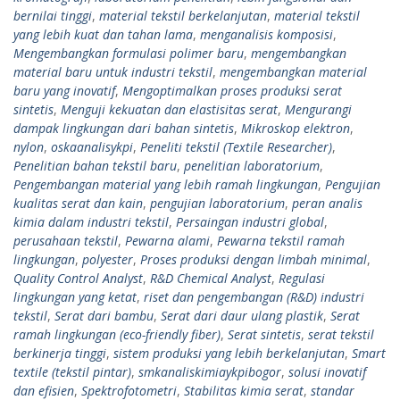
bernilai tinggi
,
material tekstil berkelanjutan
,
material tekstil
yang lebih kuat dan tahan lama
,
menganalisis komposisi
,
Mengembangkan formulasi polimer baru
,
mengembangkan
material baru untuk industri tekstil
,
mengembangkan material
baru yang inovatif
,
Mengoptimalkan proses produksi serat
sintetis
,
Menguji kekuatan dan elastisitas serat
,
Mengurangi
dampak lingkungan dari bahan sintetis
,
Mikroskop elektron
,
nylon
,
oskaanalisykpi
,
Peneliti tekstil (Textile Researcher)
,
Penelitian bahan tekstil baru
,
penelitian laboratorium
,
Pengembangan material yang lebih ramah lingkungan
,
Pengujian
kualitas serat dan kain
,
pengujian laboratorium
,
peran analis
kimia dalam industri tekstil
,
Persaingan industri global
,
perusahaan tekstil
,
Pewarna alami
,
Pewarna tekstil ramah
lingkungan
,
polyester
,
Proses produksi dengan limbah minimal
,
Quality Control Analyst
,
R&D Chemical Analyst
,
Regulasi
lingkungan yang ketat
,
riset dan pengembangan (R&D) industri
tekstil
,
Serat dari bambu
,
Serat dari daur ulang plastik
,
Serat
ramah lingkungan (eco-friendly fiber)
,
Serat sintetis
,
serat tekstil
berkinerja tinggi
,
sistem produksi yang lebih berkelanjutan
,
Smart
textile (tekstil pintar)
,
smkanaliskimiaykpibogor
,
solusi inovatif
dan efisien
,
Spektrofotometri
,
Stabilitas kimia serat
,
standar