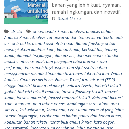
bahan yang lebih kuat, nyaman,
ramah lingkungan, dan inovatif.
Di
Read More …
Berita
aman
,
analis kimia
,
analisis
,
analisis bahan
,
Analisis Kimia
,
Analisis zat pewarna dan bahan kimia tekstil
,
anti
air
,
anti bakteri
,
anti kusut
,
Anti noda
,
Bahan finishing untuk
meningkatkan kualitas kain
,
bahan kimia
,
berkualitas
,
bidang
kimia
,
dampak lingkungan
,
dan acrylic
,
dan memenuhi standar
industri internasional
,
dan pengujian laboratorium
,
dan
performa
,
dan ramah lingkungan
,
dan sifat suatu bahan
menggunakan metode kimia dan instrumen laboratorium
,
Dunia
Analisis Kimia
,
eksperimen
,
Fourier Transform Infrared (FTIR)
,
hingga industri fashion teknologi
,
Industri tekstil
,
industri tekstil
global
,
industri tekstil modern
,
inovasi finishing tekstil
,
inovasi
kimia
,
inovasi material
,
inovasi material tekstil
,
Kain anti bakteri
,
Kain tahan air
,
Kain tahan panas
,
Kandungan serat alami atau
sintetis
,
kcd wilayah II
,
keamanan
,
Kebutuhan material yang lebih
ramah lingkungan
,
Ketahanan terhadap panas dan bahan kimia
,
Konsultan bahan tekstil
,
Kontribusi analis kimia
,
kota bogor
,
kromatografi
,
laboratorium penelitian
,
lebih fungsional dan