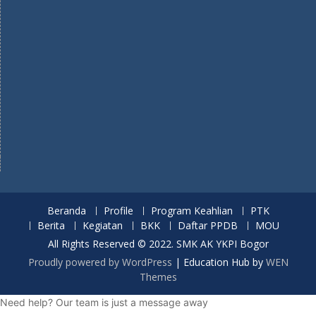
Beranda
Profile
Program Keahlian
PTK
Berita
Kegiatan
BKK
Daftar PPDB
MOU
All Rights Reserved © 2022. SMK AK YKPI Bogor
Proudly powered by WordPress
|
Education Hub by
WEN
Themes
Need help? Our team is just a message away