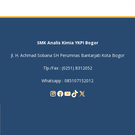
SMK Analis Kimia YKPI Bogor
Jl. H. Achmad Sobana SH Perumnas Bantarjati Kota Bogor
Tlp./Fax : (0251) 8312052
Whatsapp : 085107152012
Instagram
Facebook
YouTube
TikTok
X