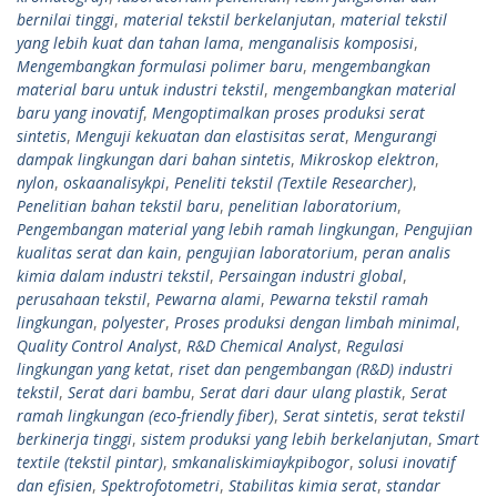
bernilai tinggi
,
material tekstil berkelanjutan
,
material tekstil
yang lebih kuat dan tahan lama
,
menganalisis komposisi
,
Mengembangkan formulasi polimer baru
,
mengembangkan
material baru untuk industri tekstil
,
mengembangkan material
baru yang inovatif
,
Mengoptimalkan proses produksi serat
sintetis
,
Menguji kekuatan dan elastisitas serat
,
Mengurangi
dampak lingkungan dari bahan sintetis
,
Mikroskop elektron
,
nylon
,
oskaanalisykpi
,
Peneliti tekstil (Textile Researcher)
,
Penelitian bahan tekstil baru
,
penelitian laboratorium
,
Pengembangan material yang lebih ramah lingkungan
,
Pengujian
kualitas serat dan kain
,
pengujian laboratorium
,
peran analis
kimia dalam industri tekstil
,
Persaingan industri global
,
perusahaan tekstil
,
Pewarna alami
,
Pewarna tekstil ramah
lingkungan
,
polyester
,
Proses produksi dengan limbah minimal
,
Quality Control Analyst
,
R&D Chemical Analyst
,
Regulasi
lingkungan yang ketat
,
riset dan pengembangan (R&D) industri
tekstil
,
Serat dari bambu
,
Serat dari daur ulang plastik
,
Serat
ramah lingkungan (eco-friendly fiber)
,
Serat sintetis
,
serat tekstil
berkinerja tinggi
,
sistem produksi yang lebih berkelanjutan
,
Smart
textile (tekstil pintar)
,
smkanaliskimiaykpibogor
,
solusi inovatif
dan efisien
,
Spektrofotometri
,
Stabilitas kimia serat
,
standar