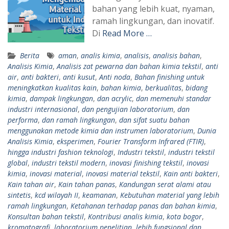
bahan yang lebih kuat, nyaman,
ramah lingkungan, dan inovatif.
Di
Read More …
Berita
aman
,
analis kimia
,
analisis
,
analisis bahan
,
Analisis Kimia
,
Analisis zat pewarna dan bahan kimia tekstil
,
anti
air
,
anti bakteri
,
anti kusut
,
Anti noda
,
Bahan finishing untuk
meningkatkan kualitas kain
,
bahan kimia
,
berkualitas
,
bidang
kimia
,
dampak lingkungan
,
dan acrylic
,
dan memenuhi standar
industri internasional
,
dan pengujian laboratorium
,
dan
performa
,
dan ramah lingkungan
,
dan sifat suatu bahan
menggunakan metode kimia dan instrumen laboratorium
,
Dunia
Analisis Kimia
,
eksperimen
,
Fourier Transform Infrared (FTIR)
,
hingga industri fashion teknologi
,
Industri tekstil
,
industri tekstil
global
,
industri tekstil modern
,
inovasi finishing tekstil
,
inovasi
kimia
,
inovasi material
,
inovasi material tekstil
,
Kain anti bakteri
,
Kain tahan air
,
Kain tahan panas
,
Kandungan serat alami atau
sintetis
,
kcd wilayah II
,
keamanan
,
Kebutuhan material yang lebih
ramah lingkungan
,
Ketahanan terhadap panas dan bahan kimia
,
Konsultan bahan tekstil
,
Kontribusi analis kimia
,
kota bogor
,
kromatografi
,
laboratorium penelitian
,
lebih fungsional dan