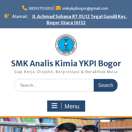
Skip
to
085107152012
smkykpibogor@gmail.com
content
Alamat:
Jl. Achmad Sobana RT 01/12 Tegal Gundil Kec.
Bogor Utara 16152
SMK Analis Kimia YKPI Bogor
Siap Kerja, Disiplin, Berprestasi & Berakhlak Mulia
Search
for:
Menu