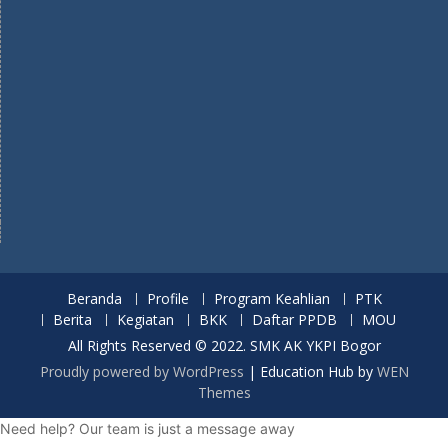
Beranda
Profile
Program Keahlian
PTK
Berita
Kegiatan
BKK
Daftar PPDB
MOU
All Rights Reserved © 2022. SMK AK YKPI Bogor
Proudly powered by WordPress
|
Education Hub by
WEN
Themes
Need help? Our team is just a message away