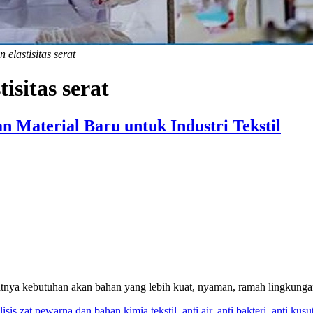
 elastisitas serat
isitas serat
Material Baru untuk Industri Tekstil
katnya kebutuhan akan bahan yang lebih kuat, nyaman, ramah lingkungan
isis zat pewarna dan bahan kimia tekstil
,
anti air
,
anti bakteri
,
anti kusu