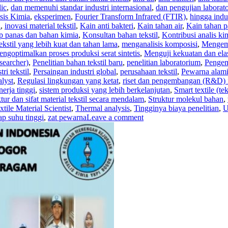
lic
,
dan memenuhi standar industri internasional
,
dan pengujian laborat
sis Kimia
,
eksperimen
,
Fourier Transform Infrared (FTIR)
,
hingga indu
l
,
inovasi material tekstil
,
Kain anti bakteri
,
Kain tahan air
,
Kain tahan p
p panas dan bahan kimia
,
Konsultan bahan tekstil
,
Kontribusi analis ki
tekstil yang lebih kuat dan tahan lama
,
menganalisis komposisi
,
Mengemb
ngoptimalkan proses produksi serat sintetis
,
Menguji kekuatan dan elast
esearcher)
,
Penelitian bahan tekstil baru
,
penelitian laboratorium
,
Pengem
ri tekstil
,
Persaingan industri global
,
perusahaan tekstil
,
Pewarna alam
lyst
,
Regulasi lingkungan yang ketat
,
riset dan pengembangan (R&D) in
inerja tinggi
,
sistem produksi yang lebih berkelanjutan
,
Smart textile (tek
ktur dan sifat material tekstil secara mendalam
,
Struktur molekul bahan
,
xtile Material Scientist
,
Thermal analysis
,
Tingginya biaya penelitian
,
U
ap suhu tinggi
,
zat pewarna
Leave a comment