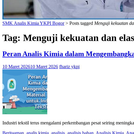
SMK Analis Kimia YKPI Bogor
>
Posts tagged
Menguji kekuatan dan
Tag:
Menguji kekuatan dan elast
Peran Analis Kimia dalam Mengembangkan 
10 Maret 2026
10 Maret 2026
fhariz ykpi
Industri tekstil terus mengalami perkembangan pesat seiring mening
Berita
aman
,
analis kimia
,
analisis
,
analisis bahan
,
Analisis Kimia
,
Anal