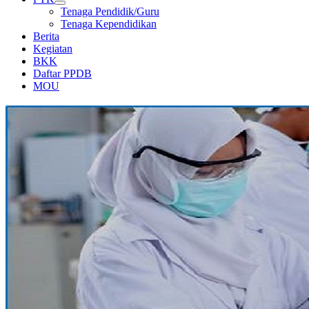
Tenaga Pendidik/Guru
Tenaga Kependidikan
Berita
Kegiatan
BKK
Daftar PPDB
MOU
LABORATORIUM KIMIA