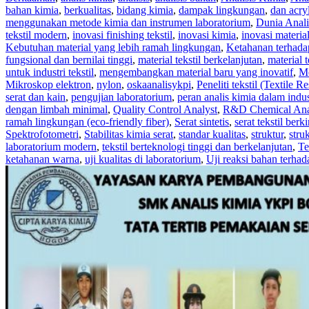
bahan kimia
,
berkualitas
,
bidang kimia
,
dampak lingkungan
,
dan acry
menggunakan metode kimia dan instrumen laboratorium
,
Dunia Anali
tekstil modern
,
inovasi finishing tekstil
,
inovasi kimia
,
inovasi materia
Kebutuhan material yang lebih ramah lingkungan
,
Ketahanan terhada
fungsional dan bernilai tinggi
,
material tekstil berkelanjutan
,
material 
untuk industri tekstil
,
mengembangkan material baru yang inovatif
,
Me
Mikroskop elektron
,
nylon
,
oskaanalisykpi
,
Peneliti tekstil (Textile R
serat dan kain
,
pengujian laboratorium
,
peran analis kimia dalam indust
dengan limbah minimal
,
Quality Control Analyst
,
R&D Chemical Ana
ramah lingkungan (eco-friendly fiber)
,
Serat sintetis
,
serat tekstil berk
Spektrofotometri
,
Stabilitas kimia serat
,
standar kualitas
,
struktur
,
stru
laboratorium modern
,
tekstil berteknologi tinggi dan berkelanjutan
,
Te
ketahanan warna
,
uji kualitas di laboratorium
,
Uji reaksi bahan terhad