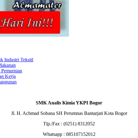
Industri Tekstil
 Makanan
s Pemurnian
an Kerja
Bangunan
SMK Analis Kimia YKPI Bogor
Jl. H. Achmad Sobana SH Perumnas Bantarjati Kota Bogor
Tlp./Fax : (0251) 8312052
Whatsapp : 085107152012