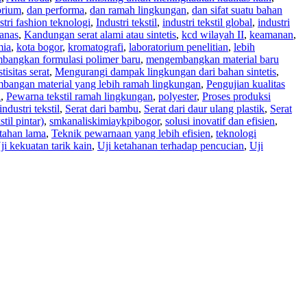
orium
,
dan performa
,
dan ramah lingkungan
,
dan sifat suatu bahan
stri fashion teknologi
,
Industri tekstil
,
industri tekstil global
,
industri
anas
,
Kandungan serat alami atau sintetis
,
kcd wilayah II
,
keamanan
,
mia
,
kota bogor
,
kromatografi
,
laboratorium penelitian
,
lebih
angkan formulasi polimer baru
,
mengembangkan material baru
isitas serat
,
Mengurangi dampak lingkungan dari bahan sintetis
,
bangan material yang lebih ramah lingkungan
,
Pengujian kualitas
i
,
Pewarna tekstil ramah lingkungan
,
polyester
,
Proses produksi
dustri tekstil
,
Serat dari bambu
,
Serat dari daur ulang plastik
,
Serat
stil pintar)
,
smkanaliskimiaykpibogor
,
solusi inovatif dan efisien
,
tahan lama
,
Teknik pewarnaan yang lebih efisien
,
teknologi
ji kekuatan tarik kain
,
Uji ketahanan terhadap pencucian
,
Uji