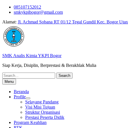
Skip
085107152012
to
smkykpibogor@gmail.com
content
Alamat:
Jl. Achmad Sobana RT 01/12 Tegal Gundil Kec. Bogor Utar
SMK Analis Kimia YKPI Bogor
Siap Kerja, Disiplin, Berprestasi & Berakhlak Mulia
Search
for:
Menu
Beranda
Profile
Selayang Pandang
Visi Misi Tujuan
Struktur Organisasi
Prestasi Peserta Didik
Program Keahlian
PTK