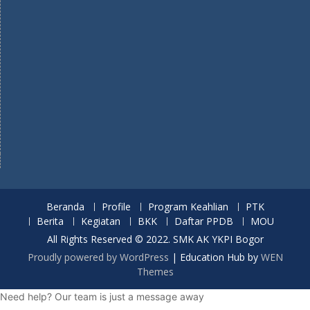
Beranda
Profile
Program Keahlian
PTK
Berita
Kegiatan
BKK
Daftar PPDB
MOU
All Rights Reserved © 2022. SMK AK YKPI Bogor
Proudly powered by WordPress
|
Education Hub by
WEN
Themes
Need help? Our team is just a message away