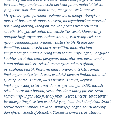
bernilai tinggi
,
material tekstil berkelanjutan
,
material tekstil
yang lebih kuat dan tahan lama
,
menganalisis komposisi
,
Mengembangkan formulasi polimer baru
,
mengembangkan
material baru untuk industri tekstil
,
mengembangkan material
baru yang inovatif
,
Mengoptimalkan proses produksi serat
sintetis
,
Menguji kekuatan dan elastisitas serat
,
Mengurangi
dampak lingkungan dari bahan sintetis
,
Mikroskop elektron
,
nylon
,
oskaanalisykpi
,
Peneliti tekstil (Textile Researcher)
,
Penelitian bahan tekstil baru
,
penelitian laboratorium
,
Pengembangan material yang lebih ramah lingkungan
,
Pengujian
kualitas serat dan kain
,
pengujian laboratorium
,
peran analis
kimia dalam industri tekstil
,
Persaingan industri global
,
perusahaan tekstil
,
Pewarna alami
,
Pewarna tekstil ramah
lingkungan
,
polyester
,
Proses produksi dengan limbah minimal
,
Quality Control Analyst
,
R&D Chemical Analyst
,
Regulasi
lingkungan yang ketat
,
riset dan pengembangan (R&D) industri
tekstil
,
Serat dari bambu
,
Serat dari daur ulang plastik
,
Serat
ramah lingkungan (eco-friendly fiber)
,
Serat sintetis
,
serat tekstil
berkinerja tinggi
,
sistem produksi yang lebih berkelanjutan
,
Smart
textile (tekstil pintar)
,
smkanaliskimiaykpibogor
,
solusi inovatif
dan efisien
,
Spektrofotometri
,
Stabilitas kimia serat
,
standar