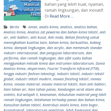
bahan yang lebih kuat, nyaman,
ramah lingkungan, dan inovatif.
Di
Read More …
Berita
aman
,
analis kimia
,
analisis
,
analisis bahan
,
Analisis Kimia
,
Analisis zat pewarna dan bahan kimia tekstil
,
anti
air
,
anti bakteri
,
anti kusut
,
Anti noda
,
Bahan finishing untuk
meningkatkan kualitas kain
,
bahan kimia
,
berkualitas
,
bidang
kimia
,
dampak lingkungan
,
dan acrylic
,
dan memenuhi standar
industri internasional
,
dan pengujian laboratorium
,
dan
performa
,
dan ramah lingkungan
,
dan sifat suatu bahan
menggunakan metode kimia dan instrumen laboratorium
,
Dunia
Analisis Kimia
,
eksperimen
,
Fourier Transform Infrared (FTIR)
,
hingga industri fashion teknologi
,
Industri tekstil
,
industri tekstil
global
,
industri tekstil modern
,
inovasi finishing tekstil
,
inovasi
kimia
,
inovasi material
,
inovasi material tekstil
,
Kain anti bakteri
,
Kain tahan air
,
Kain tahan panas
,
Kandungan serat alami atau
sintetis
,
kcd wilayah II
,
keamanan
,
Kebutuhan material yang lebih
ramah lingkungan
,
Ketahanan terhadap panas dan bahan kimia
,
Konsultan bahan tekstil
,
Kontribusi analis kimia
,
kota bogor
,
kromatografi
,
laboratorium penelitian
,
lebih fungsional dan