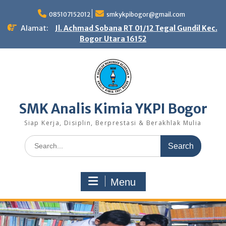
Skip
to
085107152012
smkykpibogor@gmail.com
content
Alamat:
Jl. Achmad Sobana RT 01/12 Tegal Gundil Kec.
Bogor Utara 16152
SMK Analis Kimia YKPI Bogor
Siap Kerja, Disiplin, Berprestasi & Berakhlak Mulia
Search
for:
Menu