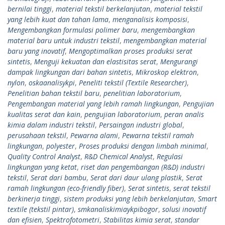
bernilai tinggi
,
material tekstil berkelanjutan
,
material tekstil
yang lebih kuat dan tahan lama
,
menganalisis komposisi
,
Mengembangkan formulasi polimer baru
,
mengembangkan
material baru untuk industri tekstil
,
mengembangkan material
baru yang inovatif
,
Mengoptimalkan proses produksi serat
sintetis
,
Menguji kekuatan dan elastisitas serat
,
Mengurangi
dampak lingkungan dari bahan sintetis
,
Mikroskop elektron
,
nylon
,
oskaanalisykpi
,
Peneliti tekstil (Textile Researcher)
,
Penelitian bahan tekstil baru
,
penelitian laboratorium
,
Pengembangan material yang lebih ramah lingkungan
,
Pengujian
kualitas serat dan kain
,
pengujian laboratorium
,
peran analis
kimia dalam industri tekstil
,
Persaingan industri global
,
perusahaan tekstil
,
Pewarna alami
,
Pewarna tekstil ramah
lingkungan
,
polyester
,
Proses produksi dengan limbah minimal
,
Quality Control Analyst
,
R&D Chemical Analyst
,
Regulasi
lingkungan yang ketat
,
riset dan pengembangan (R&D) industri
tekstil
,
Serat dari bambu
,
Serat dari daur ulang plastik
,
Serat
ramah lingkungan (eco-friendly fiber)
,
Serat sintetis
,
serat tekstil
berkinerja tinggi
,
sistem produksi yang lebih berkelanjutan
,
Smart
textile (tekstil pintar)
,
smkanaliskimiaykpibogor
,
solusi inovatif
dan efisien
,
Spektrofotometri
,
Stabilitas kimia serat
,
standar