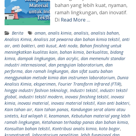
bahan yang lebih kuat, nyaman,
ramah lingkungan, dan inovatif.
Di
Read More …
Berita
aman
,
analis kimia
,
analisis
,
analisis bahan
,
Analisis Kimia
,
Analisis zat pewarna dan bahan kimia tekstil
,
anti
air
,
anti bakteri
,
anti kusut
,
Anti noda
,
Bahan finishing untuk
meningkatkan kualitas kain
,
bahan kimia
,
berkualitas
,
bidang
kimia
,
dampak lingkungan
,
dan acrylic
,
dan memenuhi standar
industri internasional
,
dan pengujian laboratorium
,
dan
performa
,
dan ramah lingkungan
,
dan sifat suatu bahan
menggunakan metode kimia dan instrumen laboratorium
,
Dunia
Analisis Kimia
,
eksperimen
,
Fourier Transform Infrared (FTIR)
,
hingga industri fashion teknologi
,
Industri tekstil
,
industri tekstil
global
,
industri tekstil modern
,
inovasi finishing tekstil
,
inovasi
kimia
,
inovasi material
,
inovasi material tekstil
,
Kain anti bakteri
,
Kain tahan air
,
Kain tahan panas
,
Kandungan serat alami atau
sintetis
,
kcd wilayah II
,
keamanan
,
Kebutuhan material yang lebih
ramah lingkungan
,
Ketahanan terhadap panas dan bahan kimia
,
Konsultan bahan tekstil
,
Kontribusi analis kimia
,
kota bogor
,
kromatografi
,
laboratorium penelitian
,
lebih fungsional dan