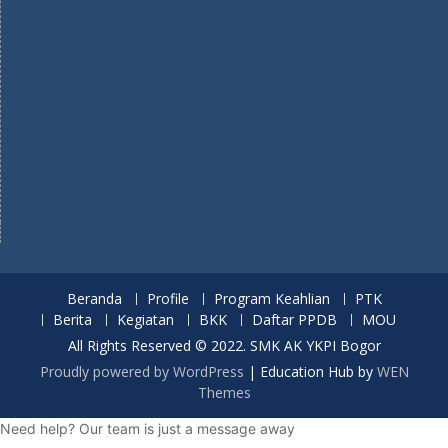
Beranda
Profile
Program Keahlian
PTK
Berita
Kegiatan
BKK
Daftar PPDB
MOU
All Rights Reserved © 2022. SMK AK YKPI Bogor
Proudly powered by WordPress
|
Education Hub by
WEN
Themes
Need help? Our team is just a message away