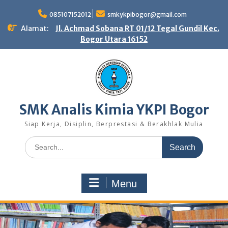
Skip
to
085107152012
smkykpibogor@gmail.com
content
Alamat:
Jl. Achmad Sobana RT 01/12 Tegal Gundil Kec.
Bogor Utara 16152
SMK Analis Kimia YKPI Bogor
Siap Kerja, Disiplin, Berprestasi & Berakhlak Mulia
Search
for:
Menu