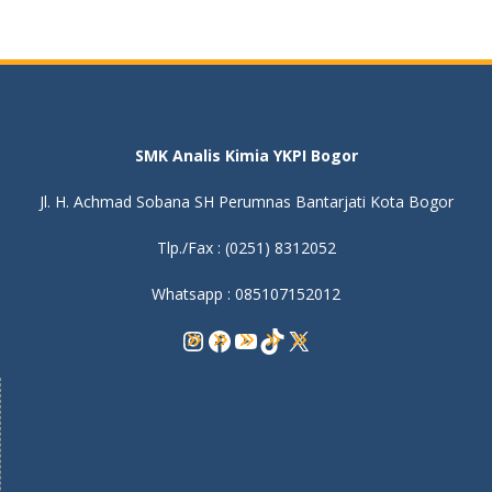
SMK Analis Kimia YKPI Bogor
Jl. H. Achmad Sobana SH Perumnas Bantarjati Kota Bogor
Tlp./Fax : (0251) 8312052
Whatsapp : 085107152012
Instagram
Facebook
YouTube
TikTok
X