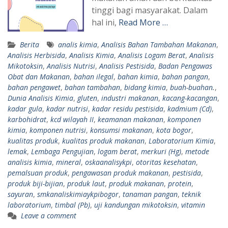
tinggi bagi masyarakat. Dalam
hal ini,
Read More …
Berita
analis kimia
,
Analisis Bahan Tambahan Makanan
,
Analisis Herbisida
,
Analisis Kimia
,
Analisis Logam Berat
,
Analisis
Mikotoksin
,
Analisis Nutrisi
,
Analisis Pestisida
,
Badan Pengawas
Obat dan Makanan
,
bahan ilegal
,
bahan kimia
,
bahan pangan
,
bahan pengawet
,
bahan tambahan
,
bidang kimia
,
buah-buahan.
,
Dunia Analisis Kimia
,
gluten
,
industri makanan
,
kacang-kacangan
,
kadar gula
,
kadar nutrisi
,
kadar residu pestisida
,
kadmium (Cd)
,
karbohidrat
,
kcd wilayah II
,
keamanan makanan
,
komponen
kimia
,
komponen nutrisi
,
konsumsi makanan
,
kota bogor
,
kualitas produk
,
kualitas produk makanan
,
Laboratorium Kimia
,
lemak
,
Lembaga Pengujian
,
logam berat
,
merkuri (Hg)
,
metode
analisis kimia
,
mineral
,
oskaanalisykpi
,
otoritas kesehatan
,
pemalsuan produk
,
pengawasan produk makanan
,
pestisida
,
produk biji-bijian
,
produk laut
,
produk makanan
,
protein
,
sayuran
,
smkanaliskimiaykpibogor
,
tanaman pangan
,
teknik
laboratorium
,
timbal (Pb)
,
uji kandungan mikotoksin
,
vitamin
Leave a comment