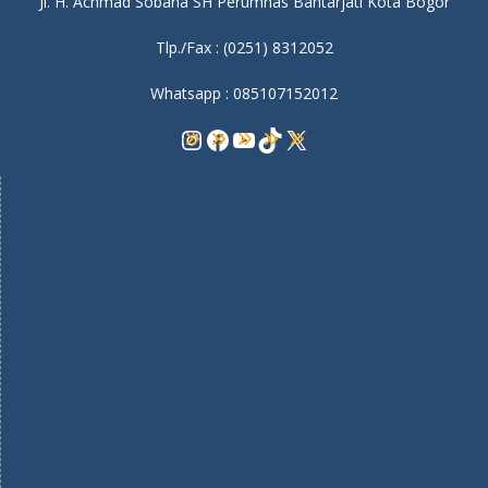
Jl. H. Achmad Sobana SH Perumnas Bantarjati Kota Bogor
Tlp./Fax : (0251) 8312052
Whatsapp : 085107152012
Instagram
Facebook
YouTube
TikTok
X