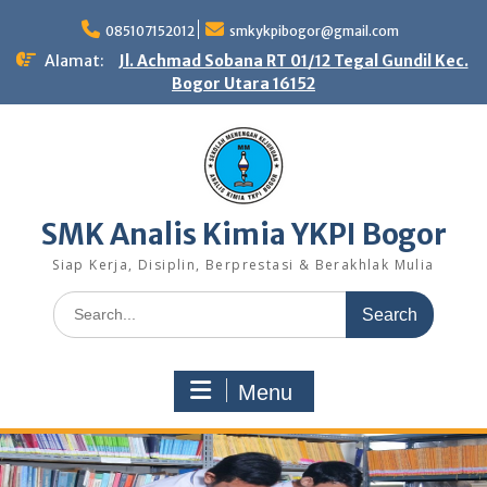
Skip
to
085107152012
smkykpibogor@gmail.com
content
Alamat:
Jl. Achmad Sobana RT 01/12 Tegal Gundil Kec.
Bogor Utara 16152
SMK Analis Kimia YKPI Bogor
Siap Kerja, Disiplin, Berprestasi & Berakhlak Mulia
Search
for:
Menu