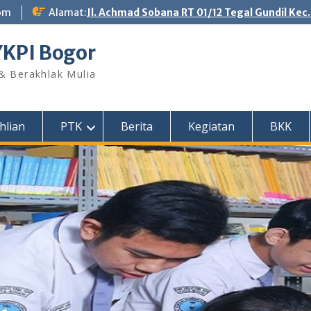
om
Alamat:
Jl. Achmad Sobana RT 01/12 Tegal Gundil Kec
YKPI Bogor
 & Berakhlak Mulia
hlian
PTK
Berita
Kegiatan
BKK