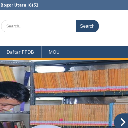
. Bogor Utara 16152
Search
for:
Daftar PPDB
MOU