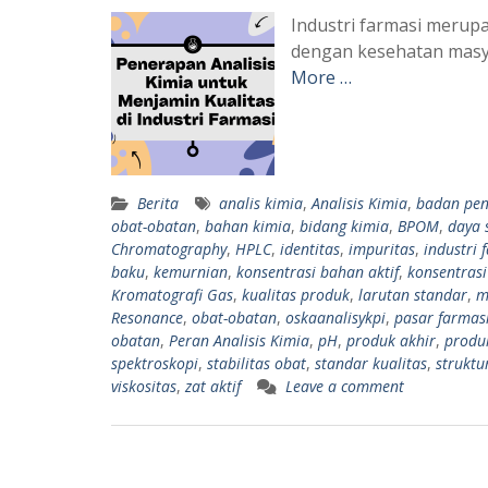
Industri farmasi merup
dengan kesehatan masya
More …
Berita
analis kimia
,
Analisis Kimia
,
badan pen
obat-obatan
,
bahan kimia
,
bidang kimia
,
BPOM
,
daya 
Chromatography
,
HPLC
,
identitas
,
impuritas
,
industri 
baku
,
kemurnian
,
konsentrasi bahan aktif
,
konsentrasi
Kromatografi Gas
,
kualitas produk
,
larutan standar
,
m
Resonance
,
obat-obatan
,
oskaanalisykpi
,
pasar farmasi
obatan
,
Peran Analisis Kimia
,
pH
,
produk akhir
,
produ
spektroskopi
,
stabilitas obat
,
standar kualitas
,
struktu
viskositas
,
zat aktif
Leave a comment