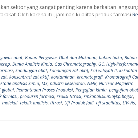
akan sektor yang sangat penting karena berkaitan langsun
rakat. Oleh karena itu, jaminan kualitas produk farmasi
Re
gawas obat
,
Badan Pengawas Obat dan Makanan
,
bahan baku
,
Bahan
serap
,
Dunia Analisis Kimia
,
Gas Chromatography
,
GC
,
High-Performanc
farmasi
,
kandungan obat
,
kandungan zat aktif
,
kcd wilayah II
,
kekuatan
 zat
,
konsentrasi zat aktif
,
kontaminan
,
kromatografi
,
Kromatografi Ca
etode analisis kimia
,
MS
,
ndustri kesehatan
,
NMR
,
Nuclear Magnetic
 global
,
Pemantauan Proses Produksi
,
Pengujian kimia
,
pengujian obat
k farmasi
,
produsen farmasi
,
reaksi titrasi
,
smkanaliskimiaykpibogor
,
r molekul
,
teknik analisis
,
titrasi
,
Uji Produk Jadi
,
uji stabilitas
,
UV-Vis
,