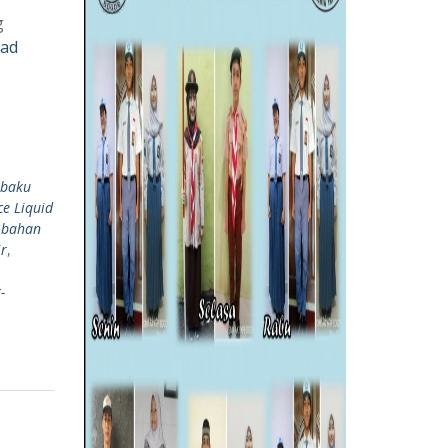
g
ad
 baku
e Liquid
 bahan
ir
,
-