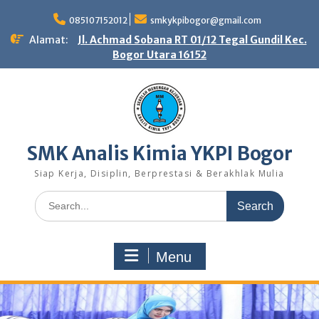
Skip
to
085107152012
smkykpibogor@gmail.com
content
Alamat:
Jl. Achmad Sobana RT 01/12 Tegal Gundil Kec.
Bogor Utara 16152
SMK Analis Kimia YKPI Bogor
Siap Kerja, Disiplin, Berprestasi & Berakhlak Mulia
Search
for:
Menu