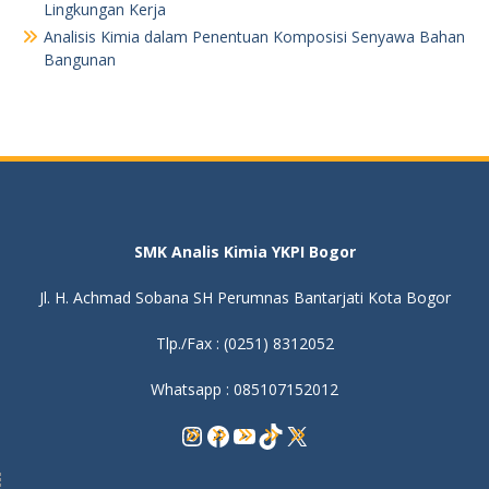
Lingkungan Kerja
Analisis Kimia dalam Penentuan Komposisi Senyawa Bahan
Bangunan
SMK Analis Kimia YKPI Bogor
Jl. H. Achmad Sobana SH Perumnas Bantarjati Kota Bogor
Tlp./Fax : (0251) 8312052
Whatsapp : 085107152012
Instagram
Facebook
YouTube
TikTok
X