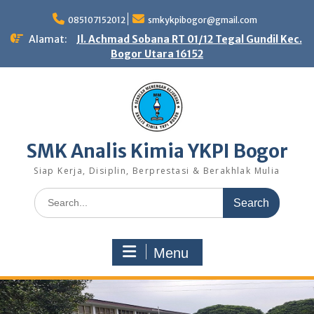
Skip
to
085107152012
smkykpibogor@gmail.com
content
Alamat:
Jl. Achmad Sobana RT 01/12 Tegal Gundil Kec.
Bogor Utara 16152
SMK Analis Kimia YKPI Bogor
Siap Kerja, Disiplin, Berprestasi & Berakhlak Mulia
Search
for:
Menu