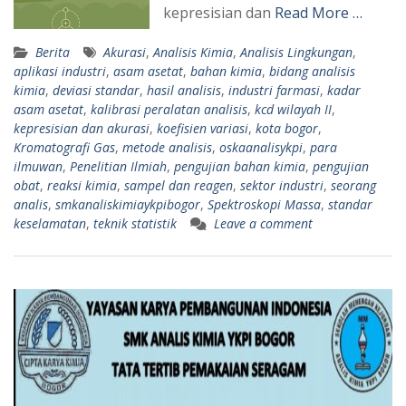
kepresisian dan
Read More …
Berita
Akurasi
,
Analisis Kimia
,
Analisis Lingkungan
,
aplikasi industri
,
asam asetat
,
bahan kimia
,
bidang analisis
kimia
,
deviasi standar
,
hasil analisis
,
industri farmasi
,
kadar
asam asetat
,
kalibrasi peralatan analisis
,
kcd wilayah II
,
kepresisian dan akurasi
,
koefisien variasi
,
kota bogor
,
Kromatografi Gas
,
metode analisis
,
oskaanalisykpi
,
para
ilmuwan
,
Penelitian Ilmiah
,
pengujian bahan kimia
,
pengujian
obat
,
reaksi kimia
,
sampel dan reagen
,
sektor industri
,
seorang
analis
,
smkanaliskimiaykpibogor
,
Spektroskopi Massa
,
standar
keselamatan
,
teknik statistik
Leave a comment