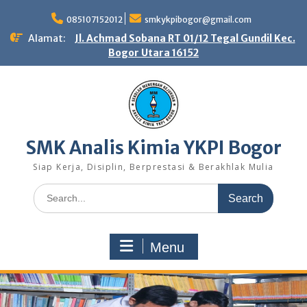
Skip
to
085107152012
smkykpibogor@gmail.com
content
Alamat:
Jl. Achmad Sobana RT 01/12 Tegal Gundil Kec.
Bogor Utara 16152
SMK Analis Kimia YKPI Bogor
Siap Kerja, Disiplin, Berprestasi & Berakhlak Mulia
Search
for:
Menu