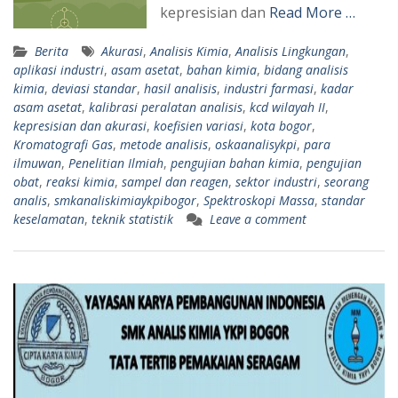
kepresisian dan
Read More …
Berita
Akurasi
,
Analisis Kimia
,
Analisis Lingkungan
,
aplikasi industri
,
asam asetat
,
bahan kimia
,
bidang analisis
kimia
,
deviasi standar
,
hasil analisis
,
industri farmasi
,
kadar
asam asetat
,
kalibrasi peralatan analisis
,
kcd wilayah II
,
kepresisian dan akurasi
,
koefisien variasi
,
kota bogor
,
Kromatografi Gas
,
metode analisis
,
oskaanalisykpi
,
para
ilmuwan
,
Penelitian Ilmiah
,
pengujian bahan kimia
,
pengujian
obat
,
reaksi kimia
,
sampel dan reagen
,
sektor industri
,
seorang
analis
,
smkanaliskimiaykpibogor
,
Spektroskopi Massa
,
standar
keselamatan
,
teknik statistik
Leave a comment