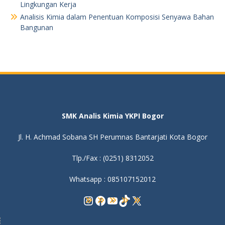
Lingkungan Kerja
Analisis Kimia dalam Penentuan Komposisi Senyawa Bahan
Bangunan
SMK Analis Kimia YKPI Bogor
Jl. H. Achmad Sobana SH Perumnas Bantarjati Kota Bogor
Tlp./Fax : (0251) 8312052
Whatsapp : 085107152012
Instagram
Facebook
YouTube
TikTok
X