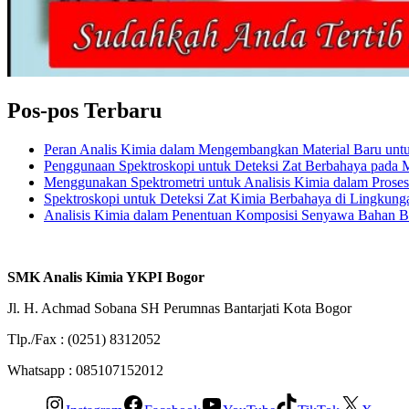
Pos-pos Terbaru
Peran Analis Kimia dalam Mengembangkan Material Baru untuk 
Penggunaan Spektroskopi untuk Deteksi Zat Berbahaya pada
Menggunakan Spektrometri untuk Analisis Kimia dalam Prose
Spektroskopi untuk Deteksi Zat Kimia Berbahaya di Lingkung
Analisis Kimia dalam Penentuan Komposisi Senyawa Bahan 
SMK Analis Kimia YKPI Bogor
Jl. H. Achmad Sobana SH Perumnas Bantarjati Kota Bogor
Tlp./Fax : (0251) 8312052
Whatsapp : 085107152012