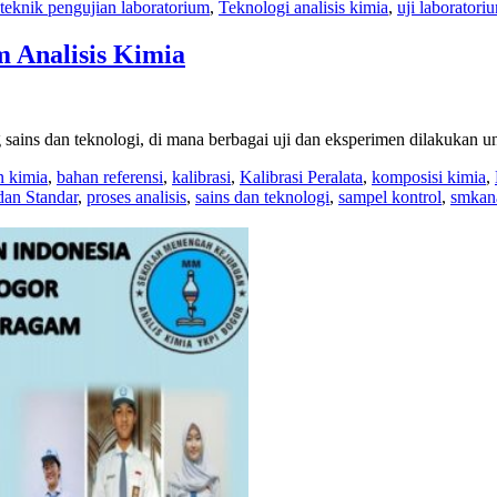
teknik pengujian laboratorium
,
Teknologi analisis kimia
,
uji laboratori
 Analisis Kimia
 sains dan teknologi, di mana berbagai uji dan eksperimen dilakukan 
n kimia
,
bahan referensi
,
kalibrasi
,
Kalibrasi Peralata
,
komposisi kimia
,
dan Standar
,
proses analisis
,
sains dan teknologi
,
sampel kontrol
,
smkana