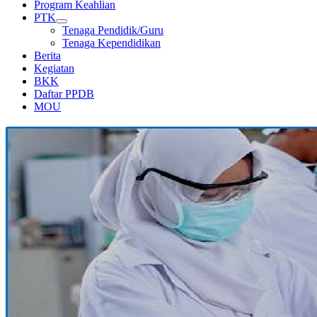
Program Keahlian
PTK
Tenaga Pendidik/Guru
Tenaga Kependidikan
Berita
Kegiatan
BKK
Daftar PPDB
MOU
LABORATORIUM KIMIA