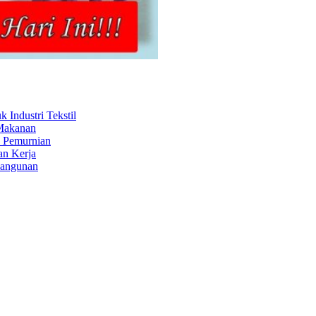
Industri Tekstil
 Makanan
s Pemurnian
an Kerja
Bangunan