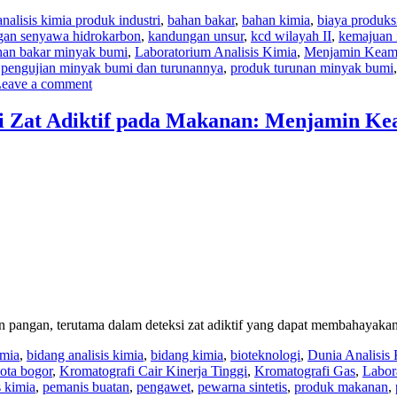
analisis kimia produk industri
,
bahan bakar
,
bahan kimia
,
biaya produks
an senyawa hidrokarbon
,
kandungan unsur
,
kcd wilayah II
,
kemajuan i
ahan bakar minyak bumi
,
Laboratorium Analisis Kimia
,
Menjamin Keama
,
pengujian minyak bumi dan turunannya
,
produk turunan minyak bumi
eave a comment
si Zat Adiktif pada Makanan: Menjamin K
 pangan, terutama dalam deteksi zat adiktif yang dapat membahayak
imia
,
bidang analisis kimia
,
bidang kimia
,
bioteknologi
,
Dunia Analisis
ota bogor
,
Kromatografi Cair Kinerja Tinggi
,
Kromatografi Gas
,
Labor
s kimia
,
pemanis buatan
,
pengawet
,
pewarna sintetis
,
produk makanan
,