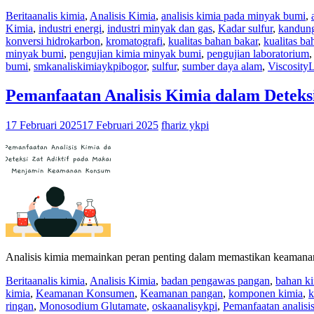
Berita
analis kimia
,
Analisis Kimia
,
analisis kimia pada minyak bumi
,
Kimia
,
industri energi
,
industri minyak dan gas
,
Kadar sulfur
,
kandung
konversi hidrokarbon
,
kromatografi
,
kualitas bahan bakar
,
kualitas b
minyak bumi
,
pengujian kimia minyak bumi
,
pengujian laboratorium
bumi
,
smkanaliskimiaykpibogor
,
sulfur
,
sumber daya alam
,
Viscosity
L
Pemanfaatan Analisis Kimia dalam Detek
17 Februari 2025
17 Februari 2025
fhariz ykpi
Analisis kimia memainkan peran penting dalam memastikan keamanan
Berita
analis kimia
,
Analisis Kimia
,
badan pengawas pangan
,
bahan k
kimia
,
Keamanan Konsumen
,
Keamanan pangan
,
komponen kimia
,
k
ringan
,
Monosodium Glutamate
,
oskaanalisykpi
,
Pemanfaatan analisi