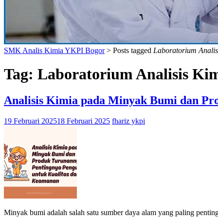
SMK Analis Kimia YKPI Bogor
>
Posts tagged
Laboratorium Analis
Tag:
Laboratorium Analisis Ki
Analisis Kimia pada Minyak Bumi dan Pr
19 Februari 2025
18 Februari 2025
fhariz ykpi
Minyak bumi adalah salah satu sumber daya alam yang paling penting