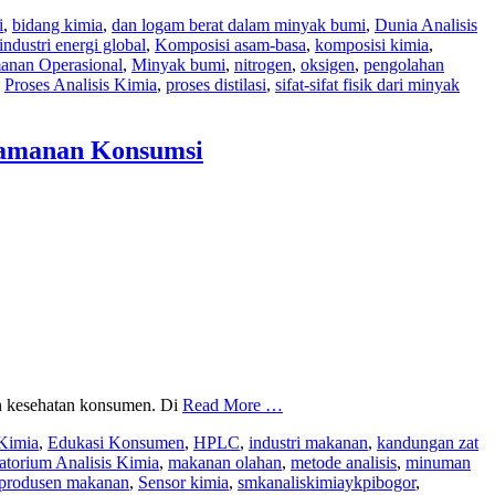
i
,
bidang kimia
,
dan logam berat dalam minyak bumi
,
Dunia Analisis
ndustri energi global
,
Komposisi asam-basa
,
komposisi kimia
,
nan Operasional
,
Minyak bumi
,
nitrogen
,
oksigen
,
pengolahan
,
Proses Analisis Kimia
,
proses distilasi
,
sifat-sifat fisik dari minyak
eamanan Konsumsi
an kesehatan konsumen. Di
Read More …
 Kimia
,
Edukasi Konsumen
,
HPLC
,
industri makanan
,
kandungan zat
atorium Analisis Kimia
,
makanan olahan
,
metode analisis
,
minuman
produsen makanan
,
Sensor kimia
,
smkanaliskimiaykpibogor
,