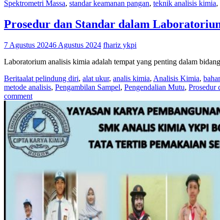
Spektrometri Massa
,
standar keamanan pangan
,
teknik analisis kimia
,
Prosedur dan Standar dalam Laboratorium
7 Agustus 2024
6 Agustus 2024
fhariz ykpi
Laboratorium analisis kimia adalah tempat yang penting dalam bidang
Berita
alat pelindung diri
,
alat ukur
,
analis kimia
,
Analisis Kimia
,
baha
metode analisis
,
Pengambilan Sampel
,
Pengendalian Mutu
,
Prosedur 
comment