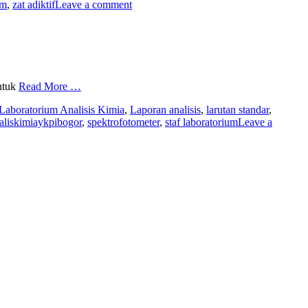
um
,
zat adiktif
Leave a comment
untuk
Read More …
Laboratorium Analisis Kimia
,
Laporan analisis
,
larutan standar
,
liskimiaykpibogor
,
spektrofotometer
,
staf laboratorium
Leave a