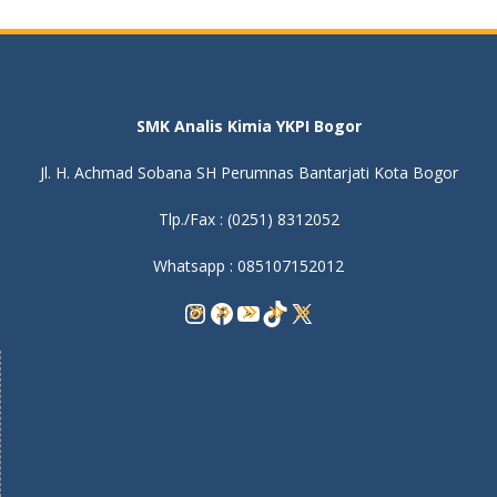
SMK Analis Kimia YKPI Bogor
Jl. H. Achmad Sobana SH Perumnas Bantarjati Kota Bogor
Tlp./Fax : (0251) 8312052
Whatsapp : 085107152012
Instagram
Facebook
YouTube
TikTok
X