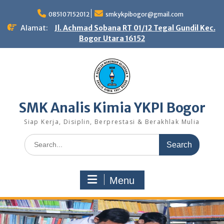
Skip
to
085107152012
smkykpibogor@gmail.com
content
Alamat:
Jl. Achmad Sobana RT 01/12 Tegal Gundil Kec.
Bogor Utara 16152
SMK Analis Kimia YKPI Bogor
Siap Kerja, Disiplin, Berprestasi & Berakhlak Mulia
Search
for:
Menu