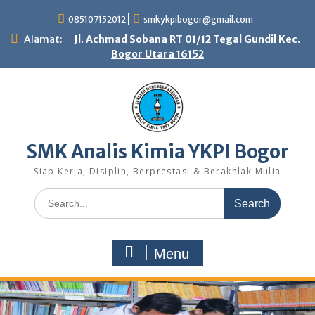
Skip
085107152012
smkykpibogor@gmail.com
to
content
Alamat:
Jl. Achmad Sobana RT 01/12 Tegal Gundil Kec.
Bogor Utara 16152
SMK Analis Kimia YKPI Bogor
Siap Kerja, Disiplin, Berprestasi & Berakhlak Mulia
Search
for:
Menu