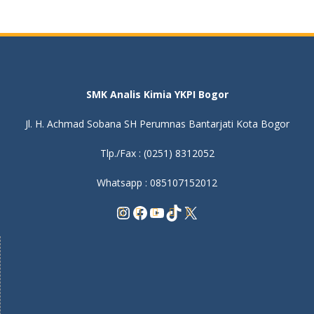
SMK Analis Kimia YKPI Bogor
Jl. H. Achmad Sobana SH Perumnas Bantarjati Kota Bogor
Tlp./Fax : (0251) 8312052
Whatsapp : 085107152012
Instagram
Facebook
YouTube
TikTok
X